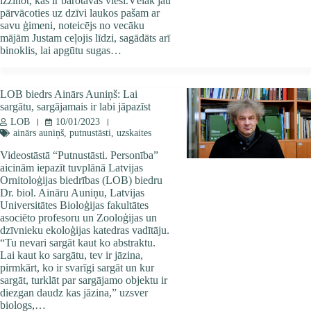
izzinot, kas ir barotavas viesi.Vēlāk jau
pārvācoties uz dzīvi laukos pašam ar
savu ģimeni, noteicējs no vecāku
mājām Justam ceļojis līdzi, sagādāts arī
binoklis, lai apgūtu sugas…
LOB biedrs Ainārs Auniņš: Lai
sargātu, sargājamais ir labi jāpazīst
LOB
10/01/2023
ainārs auniņš
,
putnustāsti
,
uzskaites
Videostāstā “Putnustāsti. Personība”
aicinām iepazīt tuvplānā Latvijas
Ornitoloģijas biedrības (LOB) biedru
Dr. biol. Aināru Auniņu, Latvijas
Universitātes Bioloģijas fakultātes
asociēto profesoru un Zooloģijas un
dzīvnieku ekoloģijas katedras vadītāju.
“Tu nevari sargāt kaut ko abstraktu.
Lai kaut ko sargātu, tev ir jāzina,
pirmkārt, ko ir svarīgi sargāt un kur
sargāt, turklāt par sargājamo objektu ir
diezgan daudz kas jāzina,” uzsver
biologs,…