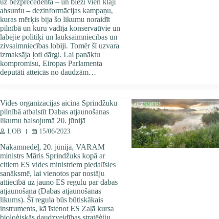
uz bezprecedenta – un bieži vien klaji
absurdu – dezinformācijas kampaņu,
kuras mērķis bija šo likumu noraidīt
pilnībā un kuru vadīja konservatīvie un
labējie politiķi un lauksaimniecības un
zivsaimniecības lobiji. Tomēr šī uzvara
izmaksāja ļoti dārgi. Lai panāktu
kompromisu, Eiropas Parlamenta
deputāti atteicās no daudzām…
Vides organizācijas aicina Sprindžuku
pilnībā atbalstīt Dabas atjaunošanas
likumu balsojumā 20. jūnijā
LOB
15/06/2023
Nākamnedēļ, 20. jūnijā, VARAM
ministrs Māris Sprindžuks kopā ar
citiem ES vides ministriem piedalīsies
sanāksmē, lai vienotos par nostāju
attiecībā uz jauno ES regulu par dabas
atjaunošana (Dabas atjaunošanas
likums). Šī regula būs būtiskākais
instruments, kā īstenot ES Zaļā kursa
bioloģiskās daudzveidības stratēģiju,