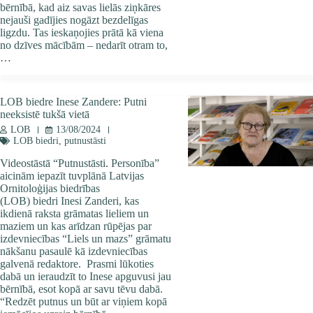
bērnībā, kad aiz savas lielās ziņkāres
nejauši gadījies nogāzt bezdelīgas
ligzdu. Tas ieskaņojies prātā kā viena
no dzīves mācībām – nedarīt otram to,
…
LOB biedre Inese Zandere: Putni
neeksistē tukšā vietā
LOB
13/08/2024
LOB biedri
,
putnustāsti
Videostāstā “Putnustāsti. Personība”
aicinām iepazīt tuvplānā Latvijas
Ornitoloģijas biedrības
(LOB) biedri Inesi Zanderi, kas
ikdienā raksta grāmatas lieliem un
maziem un kas arīdzan rūpējas par
izdevniecības “Liels un mazs” grāmatu
nākšanu pasaulē kā izdevniecības
galvenā redaktore. Prasmi lūkoties
dabā un ieraudzīt to Inese apguvusi jau
bērnībā, esot kopā ar savu tēvu dabā.
“Redzēt putnus un būt ar viņiem kopā