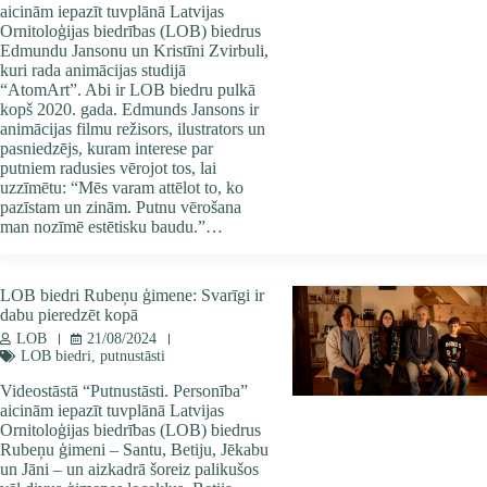
aicinām iepazīt tuvplānā Latvijas
Ornitoloģijas biedrības (LOB) biedrus
Edmundu Jansonu un Kristīni Zvirbuli,
kuri rada animācijas studijā
“AtomArt”. Abi ir LOB biedru pulkā
kopš 2020. gada. Edmunds Jansons ir
animācijas filmu režisors, ilustrators un
pasniedzējs, kuram interese par
putniem radusies vērojot tos, lai
uzzīmētu: “Mēs varam attēlot to, ko
pazīstam un zinām. Putnu vērošana
man nozīmē estētisku baudu.”…
LOB biedri Rubeņu ģimene: Svarīgi ir
dabu pieredzēt kopā
LOB
21/08/2024
LOB biedri
,
putnustāsti
Videostāstā “Putnustāsti. Personība”
aicinām iepazīt tuvplānā Latvijas
Ornitoloģijas biedrības (LOB) biedrus
Rubeņu ģimeni – Santu, Betiju, Jēkabu
un Jāni – un aizkadrā šoreiz palikušos