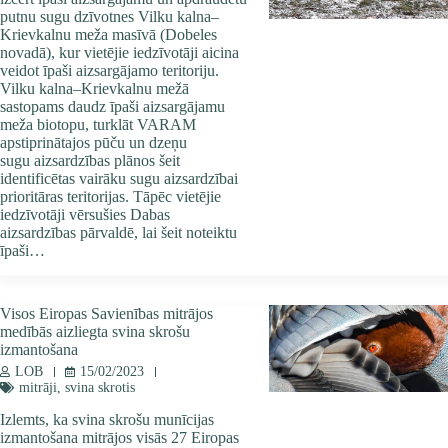
putnu sugu dzīvotnes Vilku kalna–
Krievkalnu meža masīvā (Dobeles
novadā), kur vietējie iedzīvotāji aicina
veidot īpaši aizsargājamo teritoriju.
Vilku kalna–Krievkalnu mežā
sastopams daudz īpaši aizsargājamu
meža biotopu, turklāt VARAM
apstiprinātajos pūču un dzeņu
sugu aizsardzības plānos šeit
identificētas vairāku sugu aizsardzībai
prioritāras teritorijas. Tāpēc vietējie
iedzīvotāji vērsušies Dabas
aizsardzības pārvaldē, lai šeit noteiktu
īpaši…
Visos Eiropas Savienības mitrājos
medībās aizliegta svina skrošu
izmantošana
LOB
15/02/2023
mitrāji
,
svina skrotis
Izlemts, ka svina skrošu munīcijas
izmantošana mitrājos visās 27 Eiropas