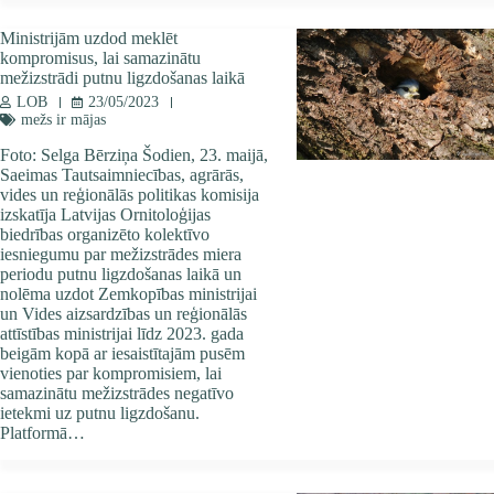
Ministrijām uzdod meklēt
kompromisus, lai samazinātu
mežizstrādi putnu ligzdošanas laikā
LOB
23/05/2023
mežs ir mājas
Foto: Selga Bērziņa Šodien, 23. maijā,
Saeimas Tautsaimniecības, agrārās,
vides un reģionālās politikas komisija
izskatīja Latvijas Ornitoloģijas
biedrības organizēto kolektīvo
iesniegumu par mežizstrādes miera
periodu putnu ligzdošanas laikā un
nolēma uzdot Zemkopības ministrijai
un Vides aizsardzības un reģionālās
attīstības ministrijai līdz 2023. gada
beigām kopā ar iesaistītajām pusēm
vienoties par kompromisiem, lai
samazinātu mežizstrādes negatīvo
ietekmi uz putnu ligzdošanu.
Platformā…