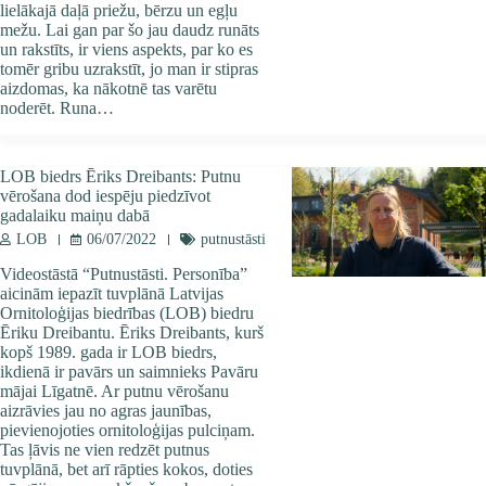
lielākajā daļā priežu, bērzu un egļu
mežu. Lai gan par šo jau daudz runāts
un rakstīts, ir viens aspekts, par ko es
tomēr gribu uzrakstīt, jo man ir stipras
aizdomas, ka nākotnē tas varētu
noderēt. Runa…
LOB biedrs Ēriks Dreibants: Putnu
vērošana dod iespēju piedzīvot
gadalaiku maiņu dabā
LOB
06/07/2022
putnustāsti
Videostāstā “Putnustāsti. Personība”
aicinām iepazīt tuvplānā Latvijas
Ornitoloģijas biedrības (LOB) biedru
Ēriku Dreibantu. Ēriks Dreibants, kurš
kopš 1989. gada ir LOB biedrs,
ikdienā ir pavārs un saimnieks Pavāru
mājai Līgatnē. Ar putnu vērošanu
aizrāvies jau no agras jaunības,
pievienojoties ornitoloģijas pulciņam.
Tas ļāvis ne vien redzēt putnus
tuvplānā, bet arī rāpties kokos, doties