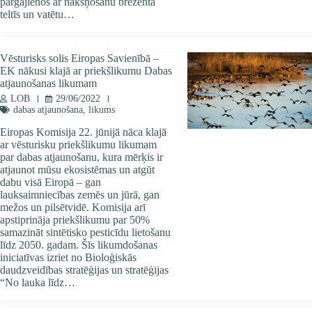
pārgājienos ar nakšņošanu brezenta
teltīs un vatētu…
Vēsturisks solis Eiropas Savienībā –
EK nākusi klajā ar priekšlikumu Dabas
atjaunošanas likumam
LOB
29/06/2022
dabas atjaunošana
,
likums
Eiropas Komisija 22. jūnijā nāca klajā
ar vēsturisku priekšlikumu likumam
par dabas atjaunošanu, kura mērķis ir
atjaunot mūsu ekosistēmas un atgūt
dabu visā Eiropā – gan
lauksaimniecības zemēs un jūrā, gan
mežos un pilsētvidē. Komisija arī
apstiprināja priekšlikumu par 50%
samazināt sintētisko pesticīdu lietošanu
līdz 2050. gadam. Šīs likumdošanas
iniciatīvas izriet no Bioloģiskās
daudzveidības stratēģijas un stratēģijas
“No lauka līdz…