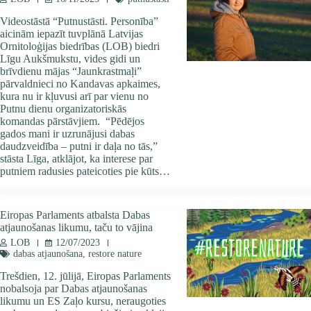
Videostāstā “Putnustāsti. Personība”
aicinām iepazīt tuvplānā Latvijas
Ornitoloģijas biedrības (LOB) biedri
Līgu Aukšmukstu, vides gidi un
brīvdienu mājas “Jaunkrastmaļi”
pārvaldnieci no Kandavas apkaimes,
kura nu ir kļuvusi arī par vienu no
Putnu dienu organizatoriskās
komandas pārstāvjiem. “Pēdējos
gados mani ir uzrunājusi dabas
daudzveidība – putni ir daļa no tās,”
stāsta Līga, atklājot, ka interese par
putniem radusies pateicoties pie kūts…
Eiropas Parlaments atbalsta Dabas
atjaunošanas likumu, taču to vājina
LOB
12/07/2023
dabas atjaunošana
,
restore nature
Trešdien, 12. jūlijā, Eiropas Parlaments
nobalsoja par Dabas atjaunošanas
likumu un ES Zaļo kursu, neraugoties