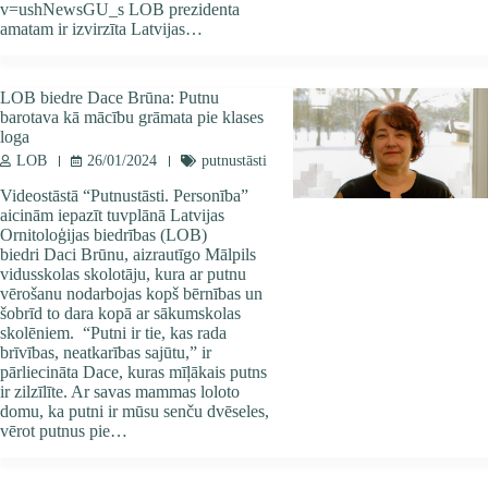
v=ushNewsGU_s LOB prezidenta
amatam ir izvirzīta Latvijas…
LOB biedre Dace Brūna: Putnu
barotava kā mācību grāmata pie klases
loga
LOB
26/01/2024
putnustāsti
Videostāstā “Putnustāsti. Personība”
aicinām iepazīt tuvplānā Latvijas
Ornitoloģijas biedrības (LOB)
biedri Daci Brūnu, aizrautīgo Mālpils
vidusskolas skolotāju, kura ar putnu
vērošanu nodarbojas kopš bērnības un
šobrīd to dara kopā ar sākumskolas
skolēniem. “Putni ir tie, kas rada
brīvības, neatkarības sajūtu,” ir
pārliecināta Dace, kuras mīļākais putns
ir zilzīlīte. Ar savas mammas loloto
domu, ka putni ir mūsu senču dvēseles,
vērot putnus pie…