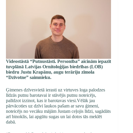
Videostāstā “Putnustāsti. Personība” aicinām iepazīt
tuvplānā Latvijas Ornitoloģijas biedrības (LOB)
biedru Justu Krapānu, augu terāriju zīmola
“Dzīvotne” saimnieku.
Ģimenes dzīvesvietā ierasti uz virtuves loga palodzes
līdzās putnu barotavai ir stāvējis putnu noteicējs,
palīdzot izzinot, kas ir barotavas viesi.Vēlāk jau
pārvācoties uz dzīvi laukos pašam ar savu ģimeni,
noteicējs no vecāku mājām Justam ceļojis līdzi, sagādāts
arī binoklis, lai apgūtu sugas un lai dotos tās meklēt
dabā.