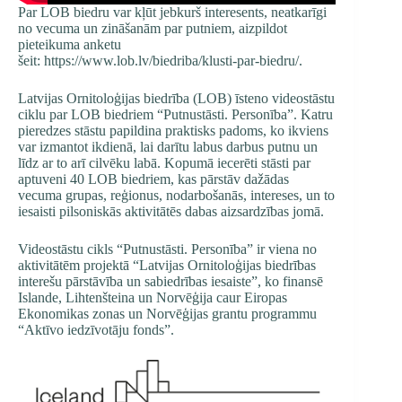
Par LOB biedru var kļūt jebkurš interesents, neatkarīgi
no vecuma un zināšanām par putniem, aizpildot
pieteikuma anketu
šeit:
https://www.lob.lv/biedriba/klusti-par-biedru/
.
Latvijas Ornitoloģijas biedrība (LOB) īsteno videostāstu
ciklu par LOB biedriem “Putnustāsti. Personība”. Katru
pieredzes stāstu papildina praktisks padoms, ko ikviens
var izmantot ikdienā, lai darītu labus darbus putnu un
līdz ar to arī cilvēku labā. Kopumā iecerēti stāsti par
aptuveni 40 LOB biedriem, kas pārstāv dažādas
vecuma grupas, reģionus, nodarbošanās, intereses, un to
iesaisti pilsoniskās aktivitātēs dabas aizsardzības jomā.
Videostāstu cikls “Putnustāsti. Personība” ir viena no
aktivitātēm projektā “Latvijas Ornitoloģijas biedrības
interešu pārstāvība un sabiedrības iesaiste”, ko finansē
Islande, Lihtenšteina un Norvēģija caur Eiropas
Ekonomikas zonas un Norvēģijas grantu programmu
“Aktīvo iedzīvotāju fonds”.