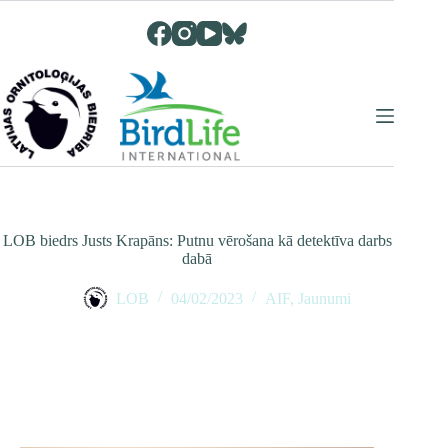
Skip
to
content
LOB biedrs Justs Krapāns: Putnu vērošana kā detektīva darbs
dabā
LOB
04/02/2023
AIF
,
Jaunumi