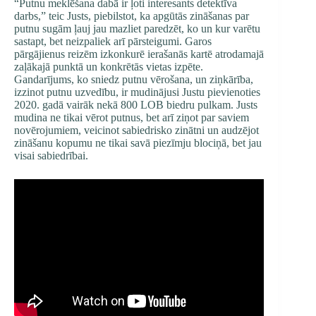
“Putnu meklēšana dabā ir ļoti interesants detektīva
darbs,” teic Justs, piebilstot, ka apgūtās zināšanas par
putnu sugām ļauj jau mazliet paredzēt, ko un kur varētu
sastapt, bet neizpaliek arī pārsteigumi. Garos
pārgājienus reizēm izkonkurē ierašanās kartē atrodamajā
zaļākajā punktā un konkrētās vietas izpēte.
Gandarījums, ko sniedz putnu vērošana, un ziņkārība,
izzinot putnu uzvedību, ir mudinājusi Justu pievienoties
2020. gadā vairāk nekā 800 LOB biedru pulkam. Justs
mudina ne tikai vērot putnus, bet arī ziņot par saviem
novērojumiem, veicinot sabiedrisko zinātni un audzējot
zināšanu kopumu ne tikai savā piezīmju blociņā, bet jau
visai sabiedrībai.