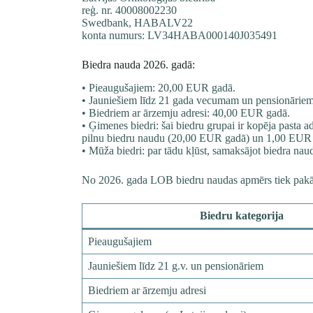
reģ. nr. 40008002230
Swedbank, HABALV22
konta numurs: LV34HABA000140J035491
Biedra nauda 2026. gadā:
• Pieaugušajiem: 20,00 EUR gadā.
• Jauniešiem līdz 21 gada vecumam un pensionārie
• Biedriem ar ārzemju adresi: 40,00 EUR gadā.
• Ģimenes biedri: šai biedru grupai ir kopēja pasta a
pilnu biedru naudu (20,00 EUR gadā) un 1,00 EUR 
• Mūža biedri: par tādu kļūst, samaksājot biedra nau
No 2026. gada LOB biedru naudas apmērs tiek pakāpe
Biedru kategorija
Pieaugušajiem
Jauniešiem līdz 21 g.v. un pensionāriem
Biedriem ar ārzemju adresi