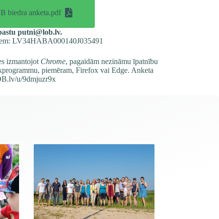
 biedra anketa.pdf
-pastu
putni@lob.lv
.
umiem: LV34HABA000140J035491
es izmantojot
Chrome
, pagaidām nezināmu īpatnību
ūkprogrammu, piemēram, Firefox vai Edge. Anketa
LOB.lv/u/9dmjuzr9x