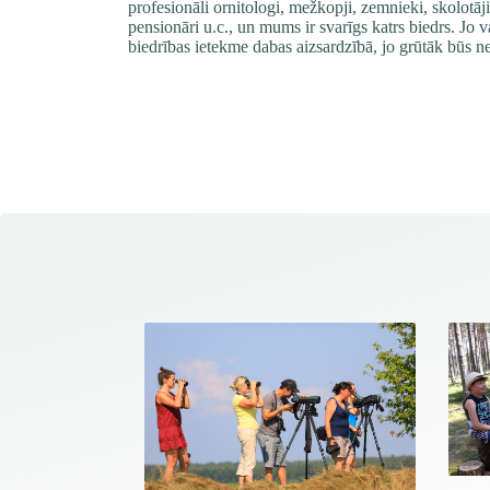
profesionāli ornitologi, mežkopji, zemnieki, skolotāji
pensionāri u.c., un mums ir svarīgs katrs biedrs. Jo v
biedrības ietekme dabas aizsardzībā, jo grūtāk būs n