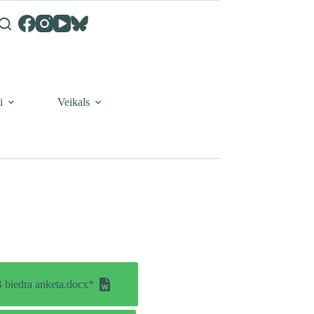
i
Veikals
biedra anketa.docx*