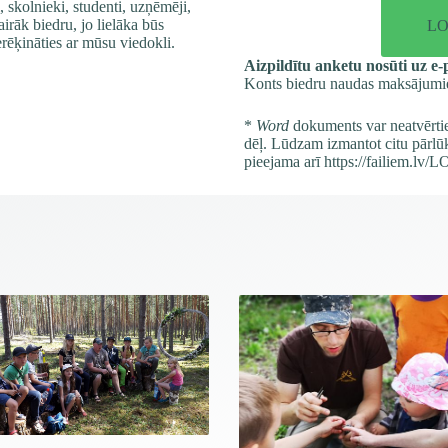
, skolnieki, studenti, uzņēmēji,
airāk biedru, jo lielāka būs
LOB
erēķināties ar mūsu viedokli.
Aizpildītu anketu nosūti uz e
Konts biedru naudas maksāj
*
Word
dokuments var neatvērti
dēļ. Lūdzam izmantot citu pārl
pieejama arī
https://failiem.lv/