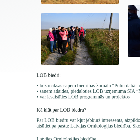
LOB biedri:
• bez maksas saņem biedrības žurnālu
“Putni dabā”
u
• saņem atlaides, piedaloties LOB uzņēmuma
SIA “M
• var iesaistīties LOB
programmās un projektos
Kā kļūt par LOB biedru?
Par LOB biedru var kļūt jebkurš interesents, aizpild
atsūtiet pa pastu: Latvijas Ornitoloģijas biedrība, S
Latvijas Ornitoloģijas biedrība