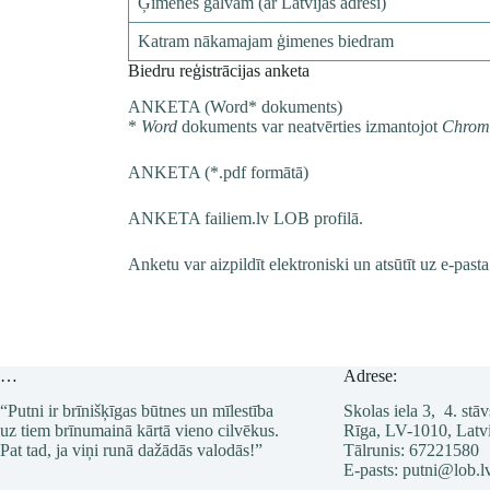
Ģimenes galvam (ar Latvijas adresi)
Katram nākamajam ģimenes biedram
Biedru reģistrācijas anketa
ANKETA (Word* dokuments
)
*
Word
dokuments var neatvērties izmantojot
Chrom
ANKETA (*.pdf formātā
)
ANKETA failiem.lv LOB profilā
.
Anketu var aizpildīt elektroniski un atsūtīt uz e-past
…
Adrese:
“Putni ir brīnišķīgas būtnes un mīlestība
Skolas iela 3, 4. stāv
uz tiem brīnumainā kārtā vieno cilvēkus.
Rīga, LV-1010, Latvi
Pat tad, ja viņi runā dažādās valodās!”
Tālrunis: 67221580
E-pasts: putni@lob.l