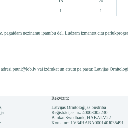
15
20
1
1
e
, pagaidām nezināmu īpatnību dēļ. Lūdzam izmantot citu pārlūkprog
a adresi
putni@lob.lv
vai izdrukāt un atsūtīt pa pastu: Latvijas Ornitoloģ
Rekvizīti:
s,
Latvijas Ornitoloģijas biedrība
ja
Reģistrācijas nr.: 40008002230
Banka: Swedbank, HABALV22
v
Konta nr.: LV34HABA000140J035491