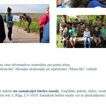
n citus informatīvos materiālus par putnu tēmu,
otacilla”
rīkotajās ekskursijās un iepērkoties “Motacilla” veikalā
ot
anketu
un samaksājot biedra naudu
. Aizpildīto anketu, lūdzu, nosū
kolas iela 3, Rīga, LV-1010. Samaksāt biedra naudu var ar pārskaitījumu: