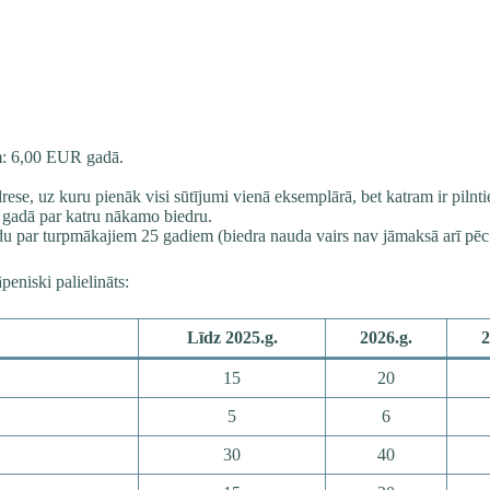
m: 6,00 EUR gadā.
drese, uz kuru pienāk visi sūtījumi vienā eksemplārā, bet katram ir piln
gadā par katru nākamo biedru.
du par turpmākajiem 25 gadiem (biedra nauda vairs nav jāmaksā arī pēc š
niski palielināts:
Līdz 2025.g.
2026.g.
2
15
20
5
6
30
40