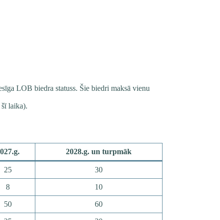
tiesīga LOB biedra statuss. Šie biedri maksā vienu
ī laika).
027.g.
2028.g. un turpmāk
25
30
8
10
50
60