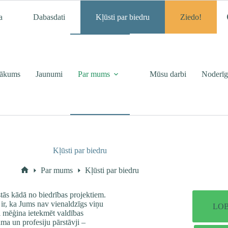
a
Dabasdati
Kļūsti par biedru
Ziedo!
ākums
Jaunumi
Par mums
Mūsu darbi
Noderīg
Kļūsti par biedru
Par mums
Kļūsti par biedru
Home
stās kādā no biedrības projektiem.
k ir, ka Jums nav vienaldzīgs viņu
LOB 
ri mēģina ietekmēt valdības
a un profesiju pārstāvji –