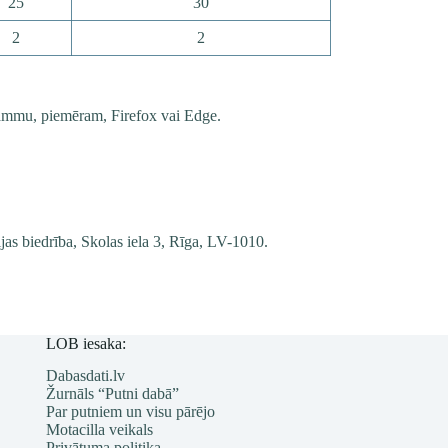
25
30
2
2
rammu, piemēram, Firefox vai Edge.
ijas biedrība, Skolas iela 3, Rīga, LV-1010.
LOB iesaka:
Dabasdati.lv
Žurnāls “Putni dabā”
Par putniem un visu pārējo
Motacilla veikals
Privātuma politika