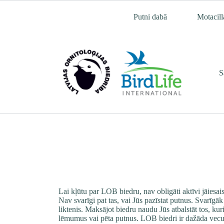
Skip
to
Putni dabā
Motacill
content
S
Lai kļūtu par LOB biedru, nav obligāti aktīvi jāiesai
Nav svarīgi pat tas, vai Jūs pazīstat putnus. Svarīgā
liktenis. Maksājot biedru naudu Jūs atbalstāt tos, ku
lēmumus vai pēta putnus. LOB biedri ir dažāda vecum