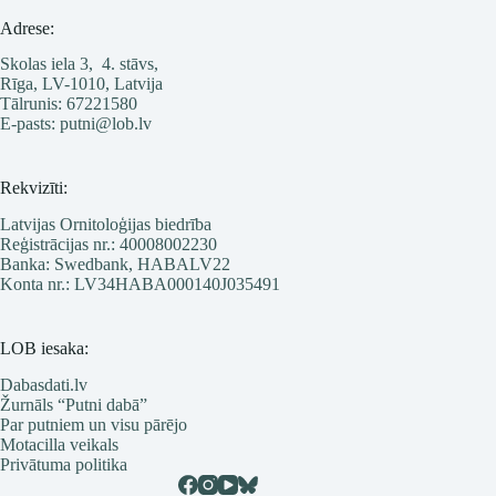
Adrese:
Skolas iela 3, 4. stāvs,
Rīga, LV-1010, Latvija
Tālrunis: 67221580
E-pasts: putni@lob.lv
Rekvizīti:
Latvijas Ornitoloģijas biedrība
Reģistrācijas nr.: 40008002230
Banka: Swedbank, HABALV22
Konta nr.: LV34HABA000140J035491
LOB iesaka:
Dabasdati.lv
Žurnāls “Putni dabā”
Par putniem un visu pārējo
Motacilla veikals
Privātuma politika