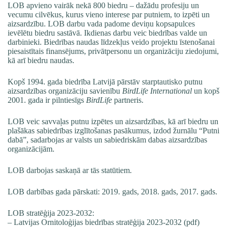
LOB apvieno vairāk nekā 800 biedru – dažādu profesiju un
vecumu cilvēkus, kurus vieno interese par putniem, to izpēti un
aizsardzību. LOB darbu vada padome deviņu kopsapulces
ievēlētu biedru sastāvā. Ikdienas darbu veic biedrības valde un
darbinieki. Biedrības naudas līdzekļus veido projektu īstenošanai
piesaistītais finansējums, privātpersonu un organizāciju ziedojumi,
kā arī biedru naudas.
Kopš 1994. gada biedrība Latvijā pārstāv starptautisko putnu
aizsardzības organizāciju savienību
BirdLife International
un kopš
2001. gada ir pilntiesīgs
BirdLife
partneris.
LOB veic savvaļas putnu izpētes un aizsardzības, kā arī biedru un
plašākas sabiedrības izglītošanas pasākumus, izdod žurnālu
“Putni
dabā”
, sadarbojas ar valsts un sabiedriskām dabas aizsardzības
organizācijām.
LOB darbojas saskaņā ar tās
statūtiem
.
LOB darbības gada pārskati:
2019. gads
,
2018. gads
,
2017. gads
.
LOB stratēģija 2023-2032:
–
Latvijas Ornitoloģijas biedrības stratēģija 2023-2032 (pdf)