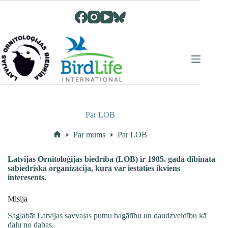
Skip
to
content
Par LOB
Par mums
Par LOB
Home
Latvijas Ornitoloģijas biedrība (LOB) ir 1985. gadā dibināta
sabiedriska organizācija, kurā var
iestāties
ikviens
interesents.
Misija
Saglabāt Latvijas savvaļas putnu bagātību un daudzveidību kā
daļu no dabas.