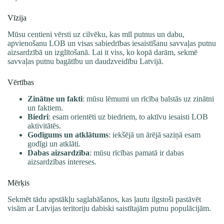
Vīzija
Mūsu centieni vērsti uz cilvēku, kas mīl putnus un dabu,
apvienošanu LOB un visas sabiedrības iesaistīšanu savvaļas putnu
aizsardzībā un izglītošanā. Lai it viss, ko kopā darām, sekmē
savvaļas putnu bagātību un daudzveidību Latvijā.
Vērtības
Zinātne un fakti
: mūsu lēmumi un rīcība balstās uz zinātni
un faktiem.
Biedri
: esam orientēti uz biedriem, to aktīvu iesaisti LOB
aktivitātēs.
Godīgums un atklātums
: iekšējā un ārējā saziņā esam
godīgi un atklāti.
Dabas aizsardzība
: mūsu rīcības pamatā ir dabas
aizsardzības intereses.
Mērķis
Sekmēt tādu apstākļu saglabāšanos, kas ļautu ilgstoši pastāvēt
visām ar Latvijas teritoriju dabiski saistītajām putnu populācijām.