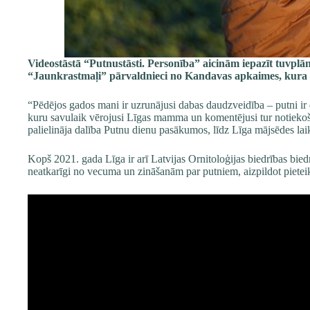
Videostāstā “Putnustāsti. Personība” aicinām iepazīt tuvplā
“Jaunkrastmaļi” pārvaldniec
i no Kandavas apkaimes, kura 
“Pēdējos gados mani ir uzrunājusi dabas daudzveidība – putni ir da
kuru savulaik vērojusi Līgas mamma un komentējusi tur notiekošo.
palielināja dalība Putnu dienu pasākumos, līdz Līga mājsēdes la
Kopš 2021. gada Līga ir arī Latvijas Ornitoloģijas biedrības bie
neatkarīgi no vecuma un zināšanām par putniem, aizpildot pietei