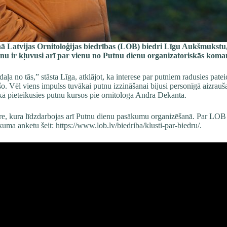
nā Latvijas Ornitoloģijas biedrības (LOB) biedri Līgu Aukšmukstu,
nu ir kļuvusi arī par vienu no Putnu dienu organizatoriskās kom
ļa no tās,” stāsta Līga, atklājot, ka interese par putniem radusies patei
 Vēl viens impulss tuvākai putnu izzināšanai bijusi personīgā aizraušan
ikā pieteikusies putnu kursos pie ornitologa Andra Dekanta.
dre, kura līdzdarbojas arī Putnu dienu pasākumu organizēšanā. Par LOB b
kuma anketu šeit:
https://www.lob.lv/biedriba/klusti-par-biedru/
.