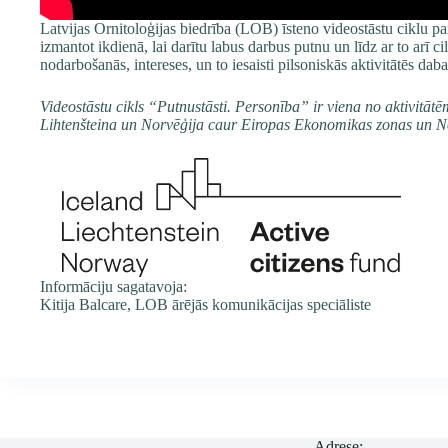
Latvijas Ornitoloģijas biedrība (LOB) īsteno videostāstu ciklu p
izmantot ikdienā, lai darītu labus darbus putnu un līdz ar to arī
nodarbošanās, intereses, un to iesaisti pilsoniskās aktivitātēs da
Videostāstu cikls “Putnustāsti. Personība” ir viena no aktivitātē
Lihtenšteina un Norvēģija caur Eiropas Ekonomikas zonas un N
Informāciju sagatavoja:
Kitija Balcare, LOB ārējās komunikācijas speciāliste
…
Adrese: