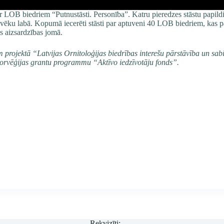
ar LOB biedriem “Putnustāsti. Personība”. Katru pieredzes stāstu papild
 cilvēku labā. Kopumā iecerēti stāsti par aptuveni 40 LOB biedriem, kas
bas aizsardzības jomā.
m projektā “Latvijas Ornitoloģijas biedrības interešu pārstāvība un sabi
orvēģijas grantu programmu “Aktīvo iedzīvotāju fonds”.
Rekvizīti: