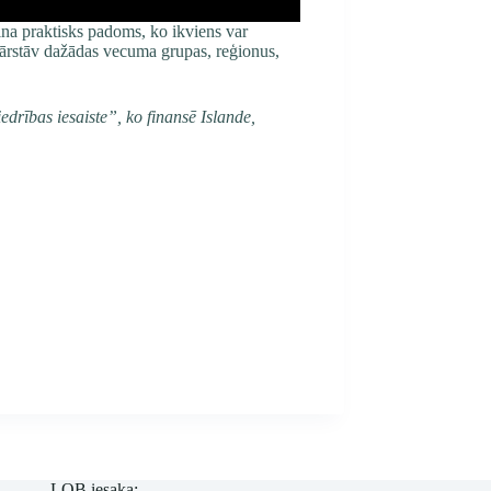
ina praktisks padoms, ko ikviens var
 pārstāv dažādas vecuma grupas, reģionus,
edrības iesaiste”, ko finansē Islande,
LOB iesaka: