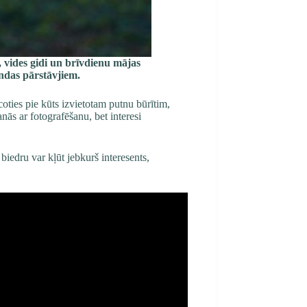
 vides gidi un brīvdienu mājas
andas pārstāvjiem.
coties pie kūts izvietotam putnu būrītim,
ās ar fotografēšanu, bet interesi
iedru var kļūt jebkurš interesents,