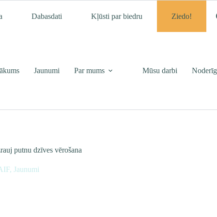
a
Dabasdati
Kļūsti par biedru
Ziedo!
ākums
Jaunumi
Par mums
Mūsu darbi
Noderīg
rauj putnu dzīves vērošana
AIF
,
Jaunumi