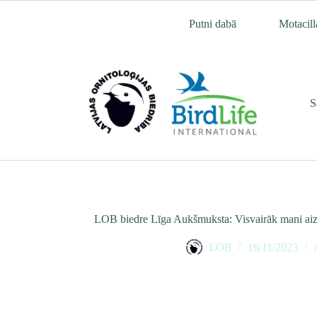
Skip
to
Putni dabā
Motacill
content
S
LOB biedre Līga Aukšmuksta: Visvairāk mani aiz
LOB
16/11/2023