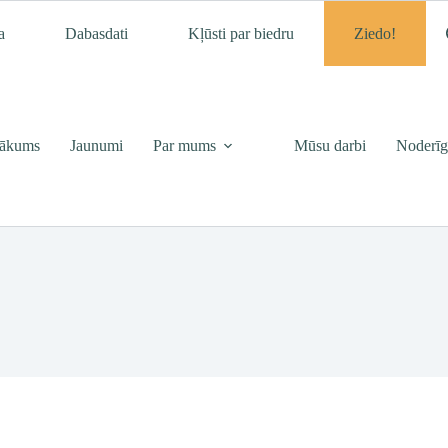
a
Dabasdati
Kļūsti par biedru
Ziedo!
ākums
Jaunumi
Par mums
Mūsu darbi
Noderīg