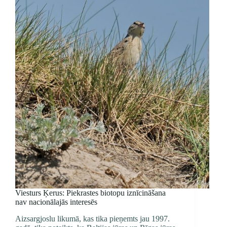
Viesturs Ķerus: Piekrastes biotopu iznīcināšana
nav nacionālajās interesēs
Aizsargjoslu likumā, kas tika pieņemts jau 1997.