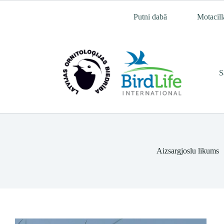
Skip
to
Putni dabā
Motacill
content
S
Aizsargjoslu likums