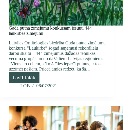
Gada putna zīmējumu konkursam iesūtīti 444
laukirbes zīmējumi
Latvijas Ornitoloģijas biedrība Gada putna zīmējumu
konkursā “Laukirbe” šogad saņēmusi rekordlielu
darbu skaitu – 444 zīmējumus dažādās tehnikās,
vecuma grupās un no dažādiem Latvijas reģioniem.
“Viens no ceļiem, kā mācīties iepazīt putnus, ir tos
uzzīmēt pašiem. Priecājamies redzēt, ka šā…
Lasīt tālāk
Gada
putna
LOB
06/07/2021
zīmējumu
konkursam
iesūtīti
444
laukirbes
zīmējumi