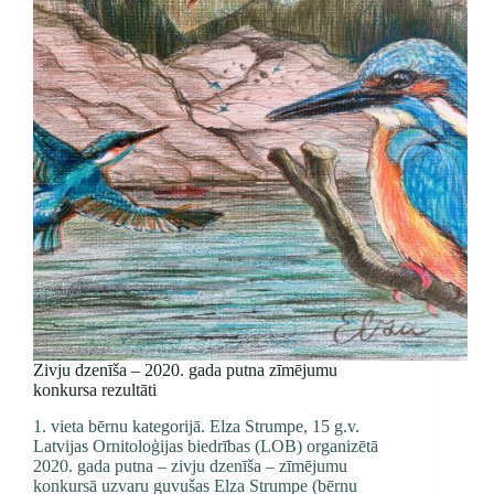
Zivju dzenīša – 2020. gada putna zīmējumu
konkursa rezultāti
1. vieta bērnu kategorijā. Elza Strumpe, 15 g.v.
Latvijas Ornitoloģijas biedrības (LOB) organizētā
2020. gada putna – zivju dzenīša – zīmējumu
konkursā uzvaru guvušas Elza Strumpe (bērnu