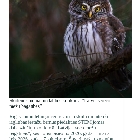
Skolēnus aicina piedalīties konkursā “Latvijas veco
mežu bagātības”
Rīgas Jauno tehniķu centrs aicina skolu un interešu
izglītības iestāžu bērnus piedalīties STEM jomas
dabaszinātņu konkursā “Latvijas veco mežu
bagātības”, kas norisināsies no 2026. gada 1. marta
līdz 2026. gada 17. oktobrim. Šogad īpašu uzmanību