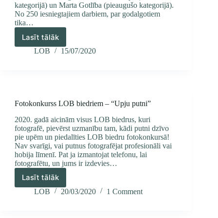
kategorijā) un Marta Gotlība (pieaugušo kategorijā).
No 250 iesniegtajiem darbiem, par godalgotiem
tika…
Lasīt tālāk
Zivju
dzenīša
LOB
15/07/2020
–
2020.
gada
putna
zīmējumu
Fotokonkurss LOB biedriem – “Upju putni”
konkursa
rezultāti
2020. gadā aicinām visus LOB biedrus, kuri
fotografē, pievērst uzmanību tam, kādi putni dzīvo
pie upēm un piedalīties LOB biedru fotokonkursā!
Nav svarīgi, vai putnus fotografējat profesionāli vai
hobija līmenī. Pat ja izmantojat telefonu, lai
fotografētu, un jums ir izdevies…
Lasīt tālāk
Fotokonkurss
LOB
LOB
20/03/2020
1 Comment
biedriem
–