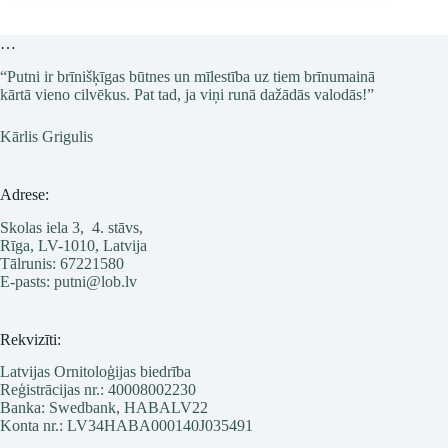
“Upju
putni”
…
“Putni ir brīnišķīgas būtnes un mīlestība uz tiem brīnumainā
kārtā vieno cilvēkus. Pat tad, ja viņi runā dažādās valodās!”
Kārlis Grigulis
Adrese:
Skolas iela 3, 4. stāvs,
Rīga, LV-1010, Latvija
Tālrunis: 67221580
E-pasts: putni@lob.lv
Rekvizīti:
Latvijas Ornitoloģijas biedrība
Reģistrācijas nr.: 40008002230
Banka: Swedbank, HABALV22
Konta nr.: LV34HABA000140J035491