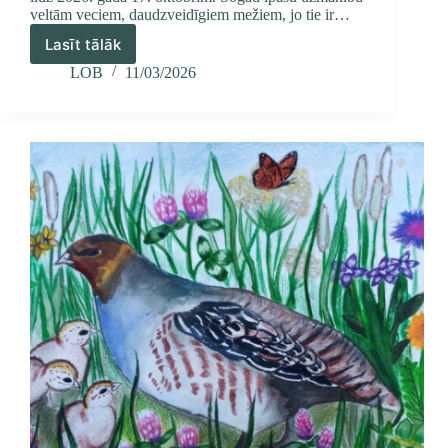
veltām veciem, daudzveidīgiem mežiem, jo tie ir…
Lasīt tālāk
Skolēnus
aicina
LOB
11/03/2026
piedalīties
konkursā
“Latvijas
veco
mežu
bagātības”