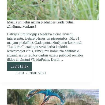
Mazus un lielus aicina piedalīties Gada putna
zīmējumu konkursā
Latvijas Ornitoloģijas biedrība aicina ikvienu
interesentu, tostarp bērnus un pieaugušos, līdz 31.
maijam piedalīties Gada putna zīmējumu konkursā
“Laukirbe”, atainojot savā darbā laukirbi.
Iedvesmojot citus, zīmējumu konkursa dalībnieki
aicināti savus radītos darbus uzreiz publicēt sociālos
tīklos ar tēmturi #GadaPutns. Darbi…
Lasīt tālāk
Mazus
un
LOB
20/01/2021
lielus
aicina
piedalīties
Gada
putna
zīmējumu
konkursā