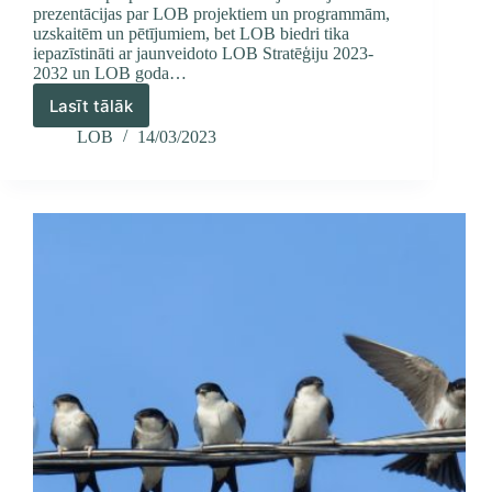
prezentācijas par LOB projektiem un programmām,
uzskaitēm un pētījumiem, bet LOB biedri tika
iepazīstināti ar jaunveidoto LOB Stratēģiju 2023-
2032 un LOB goda…
Lasīt tālāk
Atskats
uz
LOB
14/03/2023
LOB
kopsapulci
2023