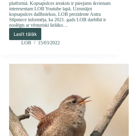
platformā. Kopsapulces ieraksts ir pieejams ikvienam
interesentam LOB Youtube lapā. Uzrunājot
kopsapulces dalībniekus, LOB prezidente Antra
Stīpniece informēja, ka 2021. gads LOB darbībā ir
noslēgts ar vēsturiski lielāko…
Lasīt tālāk
Atskats
uz
LOB
15/03/2022
LOB
kopsapulci
2022