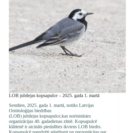
LOB jubilejas kopsapulce – 2025. gada 1. martā
Sestdien, 2025. gada 1. martā, notiks Latvijas
Ornitoloģijas biedrības
(LOB) jubilejas kopsapulce,kas norisināsies
organizācijas 40. gadadienas zīmē. Kopsapulcē
klātienē ir aicināts piedalīties ikviens LOB biedrs.
Kopsapulcē paredzēti stāstījumi un prezentācijas par