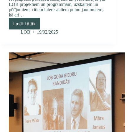
LOB projektiem un programmām, uzskaitēm un
pētījumiem, citiem interesantiem putnu jaunumiem,
kā arī…
Lasīt tālāk
LOB
jubilejas
LOB
19/02/2025
kopsapulce
–
2025.
gada
1.
martā