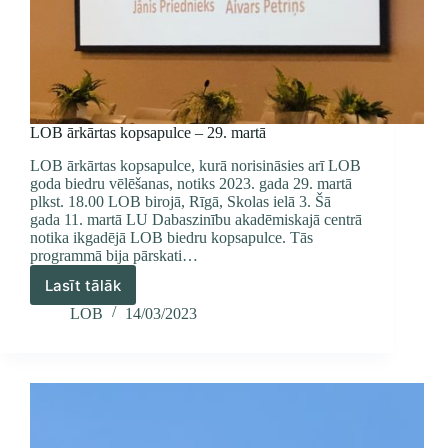
LOB ārkārtas kopsapulce – 29. martā
LOB ārkārtas kopsapulce, kurā norisināsies arī LOB
goda biedru vēlēšanas, notiks 2023. gada 29. martā
plkst. 18.00 LOB birojā, Rīgā, Skolas ielā 3. Šā
gada 11. martā LU Dabaszinību akadēmiskajā centrā
no­tika ikgadējā LOB biedru kopsapulce. Tās
programmā bi­ja pārskati…
Lasīt tālāk
LOB
ārkārtas
LOB
14/03/2023
kopsapulce
–
29.
martā