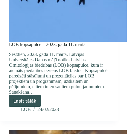
LOB kopsapulce – 2023. gada 11. martā
Sestdien, 2023. gada 11. martā, Latvijas
Universitātes Dabas mājā notiks Latvijas
Ornitoloģijas biedrības (LOB) kopsapulce, kurā ir
aicināts piedalīties ikviens LOB biedrs. Kopsapulcē
paredzēti stāstījumi un prezentācijas par LOB
projektiem un programmām, uzskaitēm un
pētījumiem, citiem interesantiem putnu jaunumiem.
Sanākšana…
Lasīt tālāk
LOB
kopsapulce
LOB
24/02/2023
–
2023.
gada
11.