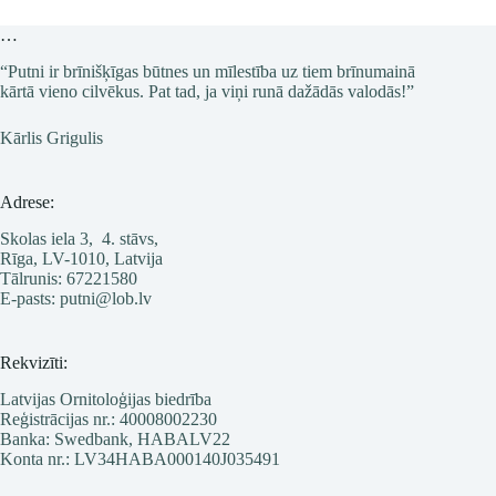
gada
5.
…
martā
“Putni ir brīnišķīgas būtnes un mīlestība uz tiem brīnumainā
kārtā vieno cilvēkus. Pat tad, ja viņi runā dažādās valodās!”
Kārlis Grigulis
Adrese:
Skolas iela 3, 4. stāvs,
Rīga, LV-1010, Latvija
Tālrunis: 67221580
E-pasts: putni@lob.lv
Rekvizīti:
Latvijas Ornitoloģijas biedrība
Reģistrācijas nr.: 40008002230
Banka: Swedbank, HABALV22
Konta nr.: LV34HABA000140J035491