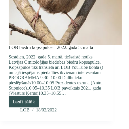
LOB biedru kopsapulce – 2022. gada 5. martā
Sestdien, 2022. gada 5. martā, tiešsaistē notiks
Latvijas Ornitoloģijas biedrības biedru kopsapulce.
Kopsapulce tiks translēta arī LOB YouTube kontā ()
un tajā iespējams piedalīties ikvienam interesentam.
PROGRAMMA 9.30–10.00 Dalībnieku
pieslēgšanās10.00–10.05 Prezidentes uzruna (Antra
Stīpniece)10.05–10.35 LOB paveiktais 2021. gadā
(Viesturs Ķerus)10.35–10.55…
Lasīt tālāk
LOB
biedru
LOB
18/02/2022
kopsapulce
–
2022.