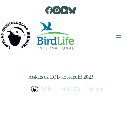
Skip
to
content
Atskats uz LOB kopsapulci 2023
LOB
14/03/2023
Jaunumi