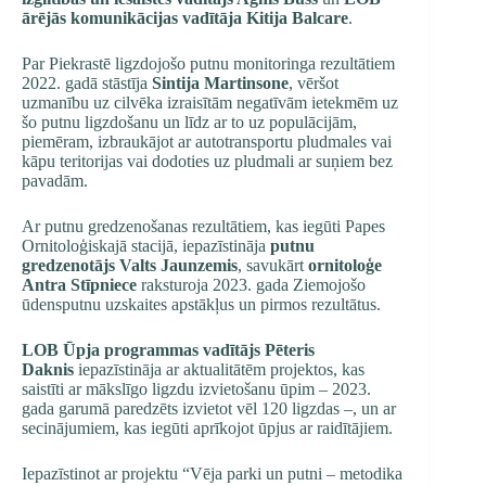
ārējās komunikācijas vadītāja Kitija Balcare
.
Par Piekrastē ligzdojošo putnu monitoringa rezultātiem
2022. gadā stāstīja
Sintija Martinsone
, vēršot
uzmanību uz cilvēka izraisītām negatīvām ietekmēm uz
šo putnu ligzdošanu un līdz ar to uz populācijām,
piemēram, izbraukājot ar autotransportu pludmales vai
kāpu teritorijas vai dodoties uz pludmali ar suņiem bez
pavadām.
Ar putnu gredzenošanas rezultātiem, kas iegūti Papes
Ornitoloģiskajā stacijā, iepazīstināja
putnu
gredzenotājs Valts Jaunzemis
, savukārt
ornitoloģe
Antra Stīpniece
raksturoja 2023. gada Ziemojošo
ūdensputnu uzskaites apstākļus un pirmos rezultātus.
LOB Ūpja programmas vadītājs Pēteris
Daknis
iepazīstināja ar aktualitātēm projektos, kas
saistīti ar mākslīgo ligzdu izvietošanu ūpim – 2023.
gada garumā paredzēts izvietot vēl 120 ligzdas –, un ar
secinājumiem, kas iegūti aprīkojot ūpjus ar raidītājiem.
Iepazīstinot ar projektu “Vēja parki un putni – metodika