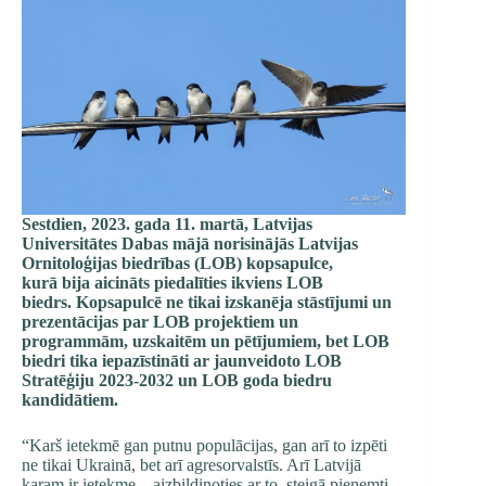
Sestdien, 2023. gada 11. martā, Latvijas
Universitātes Dabas mājā norisinājās Latvijas
Ornitoloģijas biedrības (LOB) kopsapulce,
kurā bija aicināts piedalīties ikviens LOB
biedrs. Kopsapulcē ne tikai izskanēja stāstījumi un
prezentācijas par LOB projektiem un
programmām, uzskaitēm un pētījumiem, bet LOB
biedri tika iepazīstināti ar jaunveidoto
LOB
Stratēģiju 2023-2032
un LOB goda biedru
kandidātiem.
“Karš ietekmē gan putnu populācijas, gan arī to izpēti
ne tikai Ukrainā, bet arī agresorvalstīs. Arī Latvijā
karam ir ietekme – aizbildinoties ar to, steigā pieņemti