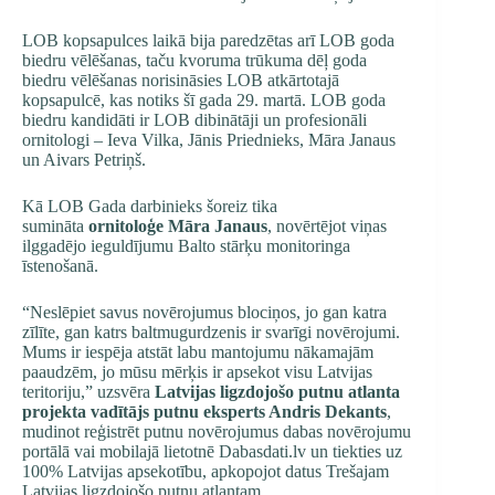
LOB kopsapulces laikā bija paredzētas arī LOB goda
biedru vēlēšanas, taču kvoruma trūkuma dēļ goda
biedru vēlēšanas norisināsies LOB atkārtotajā
kopsapulcē, kas notiks šī gada 29. martā. LOB goda
biedru kandidāti ir LOB dibinātāji un profesionāli
ornitologi – Ieva Vilka, Jānis Priednieks, Māra Janaus
un Aivars Petriņš.
Kā LOB Gada darbinieks šoreiz tika
sumināta
ornitoloģe Māra Janaus
, novērtējot viņas
ilggadējo ieguldījumu Balto stārķu monitoringa
īstenošanā.
“Neslēpiet savus novērojumus blociņos, jo gan katra
zīlīte, gan katrs baltmugurdzenis ir svarīgi novērojumi.
Mums ir iespēja atstāt labu mantojumu nākamajām
paaudzēm, jo mūsu mērķis ir apsekot visu Latvijas
teritoriju,” uzsvēra
Latvijas ligzdojošo putnu atlanta
projekta vadītājs
putnu eksperts Andris Dekants
,
mudinot reģistrēt putnu novērojumus dabas novērojumu
portālā vai mobilajā lietotnē Dabasdati.lv un tiekties uz
100% Latvijas apsekotību, apkopojot datus Trešajam
Latvijas ligzdojošo putnu atlantam.