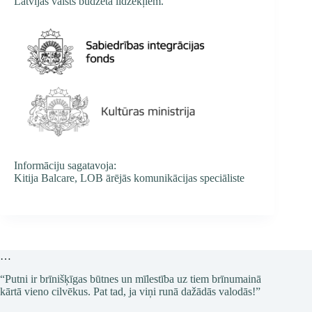
Latvijas valsts budžeta līdzekļiem.
Informāciju sagatavoja:
Kitija Balcare, LOB ārējās komunikācijas speciāliste
…
“Putni ir brīnišķīgas būtnes un mīlestība uz tiem brīnumainā
kārtā vieno cilvēkus. Pat tad, ja viņi runā dažādās valodās!”