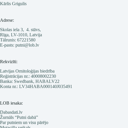
Kārlis Grigulis
Adrese:
Skolas iela 3, 4. stāvs,
Rīga, LV-1010, Latvija
Tālrunis: 67221580
E-pasts: putni@lob.lv
Rekvizīti:
Latvijas Ornitoloģijas biedrība
Reģistrācijas nr.: 40008002230
Banka: Swedbank, HABALV22
Konta nr.: LV34HABA000140J035491
LOB iesaka:
Dabasdati.lv
Žurnāls “Putni dabā”
Par putniem un visu pārējo
Motacilla veikals