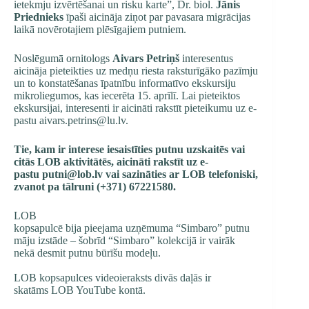
ietekmju izvērtēšanai un risku karte”, Dr. biol.
Jānis
Priednieks
īpaši aicināja ziņot par pavasara migrācijas
laikā novērotajiem plēsīgajiem putniem.
Noslēgumā ornitologs
Aivars Petriņš
interesentus
aicināja pieteikties uz medņu riesta raksturīgāko pazīmju
un to konstatēšanas īpatnību informatīvo ekskursiju
mikroliegumos, kas iecerēta 15. aprīlī. Lai pieteiktos
ekskursijai, interesenti ir aicināti rakstīt pieteikumu uz e-
pastu
aivars.petrins@lu.lv
.
Tie, kam ir interese iesaistīties putnu uzskaitēs vai
citās LOB aktivitātēs, aicināti rakstīt uz e-
pastu
putni@lob.lv
vai sazināties ar LOB telefoniski,
zvanot pa tālruni (+371) 67221580.
LOB
kopsapulcē bija pieejama uzņēmuma “Simbaro” putnu
māju izstāde – šobrīd “Simbaro” kolekcijā ir vairāk
nekā desmit putnu būrīšu modeļu.
LOB kopsapulces videoieraksts divās daļās ir
skatāms LOB YouTube kontā.