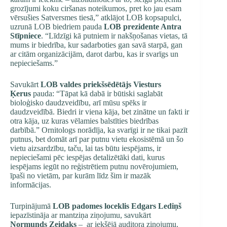
grozījumi koku ciršanas noteikumos, pret ko jau esam
vērsušies Satversmes tiesā,” atklājot LOB kopsapulci,
uzrunā LOB biedriem pauda
LOB prezidente Antra
Stīpniece
. “Līdzīgi kā putniem ir nakšņošanas vietas, tā
mums ir biedrība, kur sadarboties gan savā starpā, gan
ar citām organizācijām, darot darbu, kas ir svarīgs un
nepieciešams.”
Savukārt
LOB valdes priekšsēdētājs Viesturs
Ķerus
pauda: “Tāpat kā dabā ir būtiski saglabāt
bioloģisko daudzveidību, arī mūsu spēks ir
daudzveidībā. Biedri ir viena kāja, bet zinātne un fakti ir
otra kāja, uz kuras vēlamies balstīties biedrības
darbībā.” Ornitologs norādīja, ka svarīgi ir ne tikai pazīt
putnus, bet domāt arī par putnu vietu ekosistēmā un šo
vietu aizsardzību, taču, lai tas būtu iespējams, ir
nepieciešami pēc iespējas detalizētāki dati, kurus
iespējams iegūt no reģistrētiem putnu novērojumiem,
īpaši no vietām, par kurām līdz šim ir mazāk
informācijas.
Turpinājumā
LOB padomes loceklis Edgars Lediņš
iepazīstināja ar mantziņa ziņojumu, savukārt
Normunds Zeidaks
– ar iekšējā auditora ziņojumu.