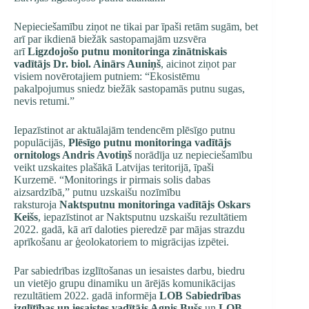
Nepieciešamību ziņot ne tikai par īpaši retām sugām, bet
arī par ikdienā biežāk sastopamajām uzsvēra
arī
Ligzdojošo putnu monitoringa zinātniskais
vadītājs Dr. biol. Ainārs Auniņš
, aicinot ziņot par
visiem novērotajiem putniem: “Ekosistēmu
pakalpojumus sniedz biežāk sastopamās putnu sugas,
nevis retumi.”
Iepazīstinot ar aktuālajām tendencēm plēsīgo putnu
populācijās,
Plēsīgo putnu monitoringa vadītājs
ornitologs Andris Avotiņš
norādīja uz nepieciešamību
veikt uzskaites plašākā Latvijas teritorijā, īpaši
Kurzemē. “Monitorings ir pirmais solis dabas
aizsardzībā,” putnu uzskaišu nozīmību
raksturoja
Naktsputnu monitoringa vadītājs Oskars
Keišs
, iepazīstinot ar Naktsputnu uzskaišu rezultātiem
2022. gadā, kā arī daloties pieredzē par mājas strazdu
aprīkošanu ar ģeolokatoriem to migrācijas izpētei.
Par sabiedrības izglītošanas un iesaistes darbu, biedru
un vietējo grupu dinamiku un ārējās komunikācijas
rezultātiem 2022. gadā informēja
LOB Sabiedrības
izglītības un iesaistes vadītājs Agnis Bušs
un
LOB