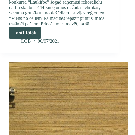
konkursā “Laukirbe” šogad saņēmusi rekordlielu
darbu skaitu – 444 zīmējumus dažādās tehnikās,
vecuma grupās un no dažādiem Latvijas reģioniem.
“Viens no ceļiem, kā mācīties iepazīt putnus, ir tos
uzzīmēt pašiem. Priecājamies redzēt, ka šā…
Lasīt tālāk
Gada
putna
LOB
06/07/2021
zīmējumu
konkursam
iesūtīti
444
laukirbes
zīmējumi