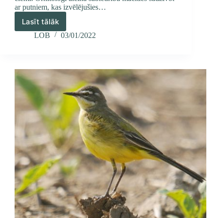
ar putniem, kas izvēlējušies…
Lasīt tālāk
Par
2022.
LOB
03/01/2022
gada
putnu
Latvijas
Ornitoloģijas
biedrība
izvēlējusies
svīri