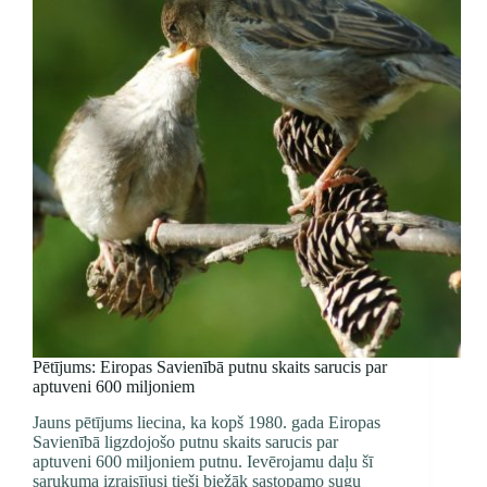
Pētījums: Eiropas Savienībā putnu skaits sarucis par
aptuveni 600 miljoniem
Jauns pētījums liecina, ka kopš 1980. gada Eiropas
Savienībā ligzdojošo putnu skaits sarucis par
aptuveni 600 miljoniem putnu. Ievērojamu daļu šī
sarukuma izraisījusi tieši biežāk sastopamo sugu