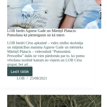
LOB biedri Agnese Gaile un Mārtiņš Platacis:
Putnošana kā pārsteigums un kā miers
LOB biedri Cēsu apkaimē – vides zinību skolotāja
un mājmācības mamma Agnese Gaile un mērnieks
Mārtiņš Platacis – videostāstā “Putnustāsti.
Personība” dalās ne vien pārdomās par to, ko putnu
vērošana nozīmē katram no viņiem un LOB Cēsu
grupai, bet arī…
Lasīt tālāk
LOB
biedri
LOB
25/08/2021
Agnese
Gaile
un
Mārtiņš
Platacis:
Putnošana