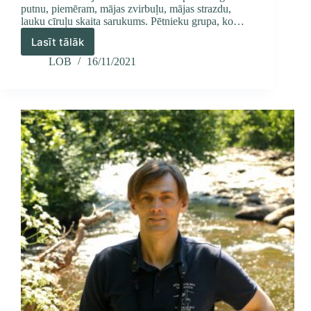
putnu, piemēram, mājas zvirbuļu, mājas strazdu,
lauku cīruļu skaita sarukums. Pētnieku grupa, ko…
Lasīt tālāk
Pētījums:
Eiropas
LOB
16/11/2021
Savienībā
putnu
skaits
sarucis
par
aptuveni
600
miljoniem