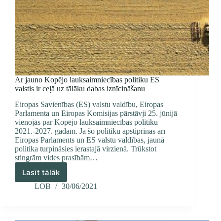
Ar jauno Kopējo lauksaimniecības politiku ES
valstis ir ceļā uz tālāku dabas iznīcināšanu
Eiropas Savienības (ES) valstu valdību, Eiropas
Parlamenta un Eiropas Komisijas pārstāvji 25. jūnijā
vienojās par Kopējo lauksaimniecības politiku
2021.-2027. gadam. Ja šo politiku apstiprinās arī
Eiropas Parlaments un ES valstu valdības, jaunā
politika turpināsies ierastajā virzienā. Trūkstot
stingrām vides prasībām…
Lasīt tālāk
Ar
jauno
LOB
30/06/2021
Kopējo
lauksaimniecības
politiku