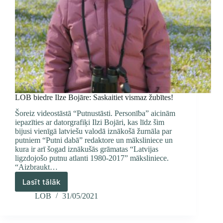
LOB biedre Ilze Bojāre: Saskaitiet vismaz žubītes!
Šoreiz videostāstā “Putnustāsti. Personība” aicinām
iepazīties ar datorgrafiķi Ilzi Bojāri, kas līdz šim
bijusi vienīgā latviešu valodā iznākošā žurnāla par
putniem “Putni dabā” redaktore un māksliniece un
kura ir arī šogad iznākušās grāmatas “Latvijas
ligzdojošo putnu atlanti 1980-2017” māksliniece.
“Aizbraukt…
Lasīt tālāk
LOB
biedre
LOB
31/05/2021
Ilze
Bojāre: