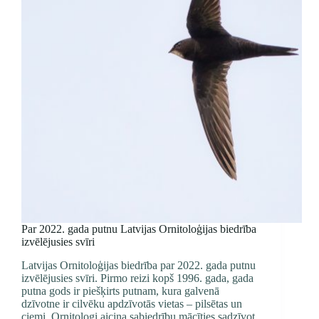
Par 2022. gada putnu Latvijas Ornitoloģijas biedrība
izvēlējusies svīri
Latvijas Ornitoloģijas biedrība par 2022. gada putnu
izvēlējusies svīri. Pirmo reizi kopš 1996. gada, gada
putna gods ir piešķirts putnam, kura galvenā
dzīvotne ir cilvēku apdzīvotās vietas – pilsētas un
ciemi. Ornitologi aicina sabiedrību mācīties sadzīvot