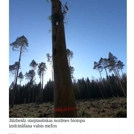
ES
valstis
ir
ceļā
uz
tālāku
dabas
iznīcināšanu
Jāizbeidz starptautiskas nozīmes biotopu
iznīcināšana valsts mežos