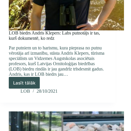
LOB biedrs Andris Klepers: Labs putnotājs ir tas,
kurš dokumentē, ko redz
Par putniem un to harismu, kura pieprasa no putnu
vērotāja arī izmanību, stāsta Andris Klepers, tūrisma
speciālists un Vidzemes Augstskolas asociētais
profesors, kurš Latvijas Ornitoloģijas biedrības
(LOB) biedru rindās ir jau gandrīz trīsdesmit gadus.
Andris, kas ir LOB biedrs jau…
Lasīt tālāk
LOB
biedrs
LOB
28/10/2021
Andris
Klepers:
Labs
putnotājs
ir
tas,
kurš