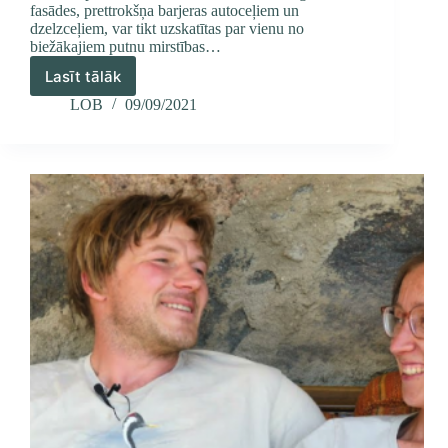
fasādes, prettrokšņa barjeras autoceļiem un
dzelzceļiem, var tikt uzskatītas par vienu no
biežākajiem putnu mirstības…
Lasīt tālāk
Gājputnus
migrācijas
LOB
09/09/2021
laikā
apdraud
sadursmes
ar
stikliem