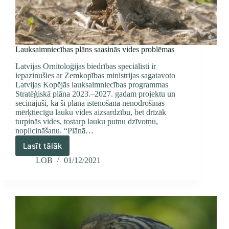
Lauksaimniecības plāns saasinās vides problēmas
Latvijas Ornitoloģijas biedrības speciālisti ir
iepazinušies ar Zemkopības ministrijas sagatavoto
Latvijas Kopējās lauksaimniecības programmas
Stratēģiskā plāna 2023.–2027. gadam projektu un
secinājuši, ka šī plāna īstenošana nenodrošinās
mērķtiecīgu lauku vides aizsardzību, bet drīzāk
turpinās vides, tostarp lauku putnu dzīvotņu,
noplicināšanu. “Plānā…
Lasīt tālāk
Lauksaimniecības
plāns
LOB
01/12/2021
saasinās
vides
problēmas