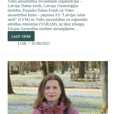
Vides aizsardzības nevalstiskās organizācijas –
Latvijas Dabas fonds, Latvijas Ornitoloģijas
biedrība, Pasaules Dabas Fonds un Vides
aizsardzības klubs – pieprasa AS “Latvijas valsts
meži” (LVM) un Vides aizsardzības un reģionālās
attīstības ministrijai (VARAM), lai tiktu izbeigta
Eiropas Savienības nozīmes aizsargājamo…
Lasīt tālāk
Jāizbeidz
starptautiskas
LOB
01/06/2021
nozīmes
biotopu
iznīcināšana
valsts
mežos