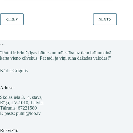
Saskaitiet
vismaz
žubītes!
PREV
NEXT
…
“Putni ir brīnišķīgas būtnes un mīlestība uz tiem brīnumainā
kārtā vieno cilvēkus. Pat tad, ja viņi runā dažādās valodās!”
Kārlis Grigulis
Adrese:
Skolas iela 3, 4. stāvs,
Rīga, LV-1010, Latvija
Tālrunis: 67221580
E-pasts: putni@lob.lv
Rekvizīti: