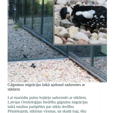
dokumentē,
ko
redz
Gājputnus migrācijas laikā apdraud sadursmes ar
stikliem
Lai mazinātu putnu bojāeju sadursmēs ar stikliem,
Latvijas Ornitoloģijas biedrība gājputnu migrācijas
laikā mudina parūpēties par stiklu drošību.
Pētniekuprāt, stiklotas virsmas, tai skaitā logi, ēku