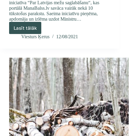
iniciatīva “Par Latvijas mežu saglabāšanu“, kas
portālā ManaBalss.lv savāca vairāk nekā 10
tūkstošus parakstu. Saeima iniciatīvu pieņēma,
apdomāja un izlēma uzdot Ministru…
Lasīt tālāk
Viesturs
Ķerus:
Viesturs Ķerus
12/08/2021
Cik
viegli
piemānīt
Ministru
kabinetu?