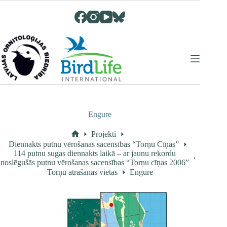
Skip
to
content
Engure
Projekti
Home
Diennakts putnu vērošanas sacensības “Torņu Cīņas”
114 putnu sugas diennakts laikā – ar jaunu rekordu
noslēgušās putnu vērošanas sacensības “Torņu cīņas 2006”
Torņu atrašanās vietas
Engure