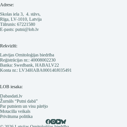
Adrese:
Skolas iela 3, 4. stāvs,
Rīga, LV-1010, Latvija
Tālrunis: 67221580
E-pasts: putni@lob.lv
Rekvizīti:
Latvijas Ornitoloģijas biedrība
Reģistrācijas nr.: 40008002230
Banka: Swedbank, HABALV22
Konta nr.: LV34HABA000140J035491
LOB iesaka:
Dabasdati.lv
Žurnāls “Putni dabā”
Par putniem un visu pārējo
Motacilla veikals
Privātuma politika
© 2026 Latvijas Ornitoloģijas biedrība