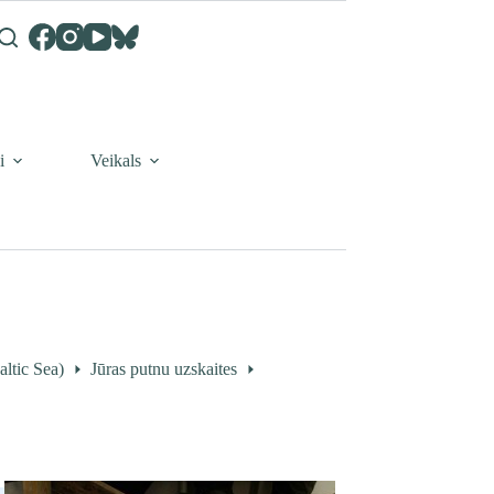
i
Veikals
ltic Sea)
Jūras putnu uzskaites