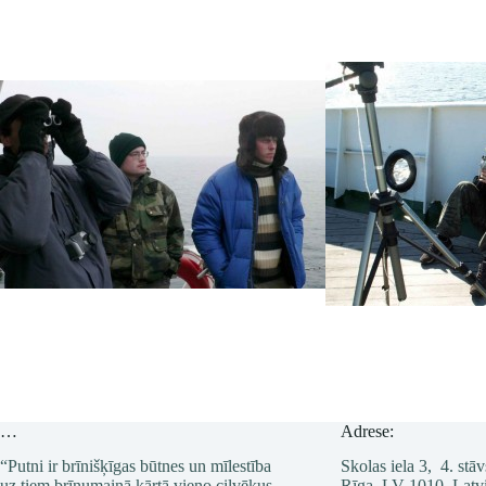
…
Adrese:
“Putni ir brīnišķīgas būtnes un mīlestība
Skolas iela 3, 4. stāv
uz tiem brīnumainā kārtā vieno cilvēkus.
Rīga, LV-1010, Latvi