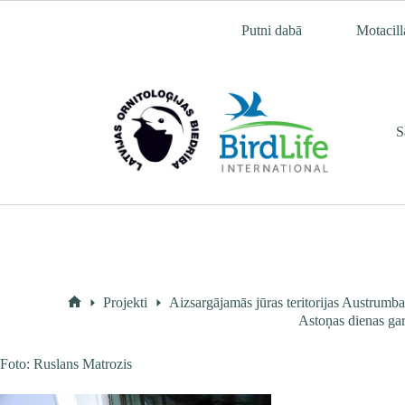
Skip
to
Putni dabā
Motacill
content
S
Projekti
Aizsargājamās jūras teritorijas Austrum
Home
Astoņas dienas gar
Foto: Ruslans Matrozis