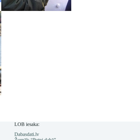
LOB iesaka:
Dabasdati.lv
Žurnāls “Putni dabā”