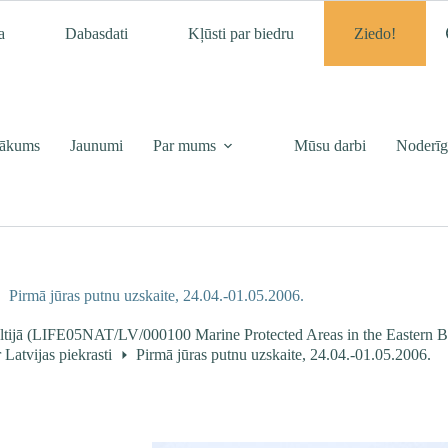
a
Dabasdati
Kļūsti par biedru
Ziedo!
ākums
Jaunumi
Par mums
Mūsu darbi
Noderīg
Pirmā jūras putnu uzskaite, 24.04.-01.05.2006.
baltijā (LIFE05NAT/LV/000100 Marine Protected Areas in the Eastern Ba
 Latvijas piekrasti
Pirmā jūras putnu uzskaite, 24.04.-01.05.2006.