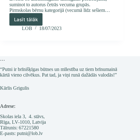
suminot to autorus četrās vecuma grupās.
Pirmskolas bērnu kategorijā (vecumā līdz sešiem…
Lasīt tālāk
Gada
putna
LOB
18/07/2023
konkursam
iesniegts
571
lakstīgalas
zīmējums,
…
godalgoto
vidū
“Putni ir brīnišķīgas būtnes un mīlestība uz tiem brīnumainā
kārtā vieno cilvēkus. Pat tad, ja viņi runā dažādās valodās!”
–
18
darbi
Kārlis Grigulis
Adrese:
Skolas iela 3, 4. stāvs,
Rīga, LV-1010, Latvija
Tālrunis: 67221580
E-pasts: putni@lob.lv