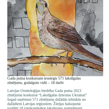
Gada putna konkursam iesniegts 571 lakstīgalas
zīmējums, godalgoto vidū – 18 darbi
Latvijas Ornitoloģijas biedrība Gada putna 2023
zīmējumu konkursā “Lakstīgalas dziesma Ukrainai”
šogad saņēmusi 571 zīmējumu dažādās tehnikās no
dažādiem Latvijas reģioniem. Žūrijas balsojumā
izvēlēti 18 izteiksmīgākie lakstīgalas portretējumi,