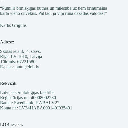
“Putni ir brīnišķīgas būtnes un mīlestība uz tiem brīnumainā
kārtā vieno cilvēkus. Pat tad, ja viņi runā dažādās valodās!”
Kārlis Grigulis
Adrese:
Skolas iela 3, 4. stāvs,
Rīga, LV-1010, Latvija
Tālrunis: 67221580
E-pasts: putni@lob.lv
Rekvizīti:
Latvijas Ornitoloģijas biedrība
Reģistrācijas nr.: 40008002230
Banka: Swedbank, HABALV22
Konta nr.: LV34HABA000140J035491
LOB iesaka: