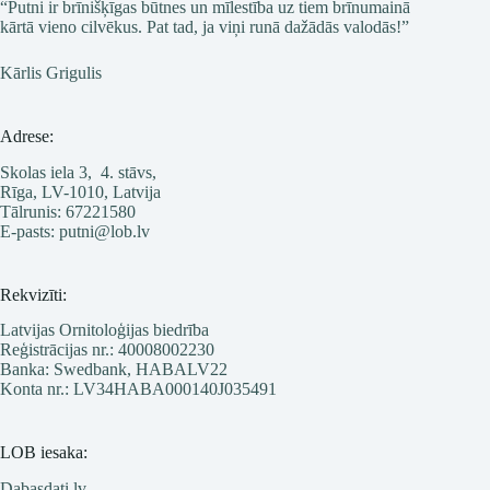
“Putni ir brīnišķīgas būtnes un mīlestība uz tiem brīnumainā
kārtā vieno cilvēkus. Pat tad, ja viņi runā dažādās valodās!”
Kārlis Grigulis
Adrese:
Skolas iela 3, 4. stāvs,
Rīga, LV-1010, Latvija
Tālrunis: 67221580
E-pasts: putni@lob.lv
Rekvizīti:
Latvijas Ornitoloģijas biedrība
Reģistrācijas nr.: 40008002230
Banka: Swedbank, HABALV22
Konta nr.: LV34HABA000140J035491
LOB iesaka:
Dabasdati.lv