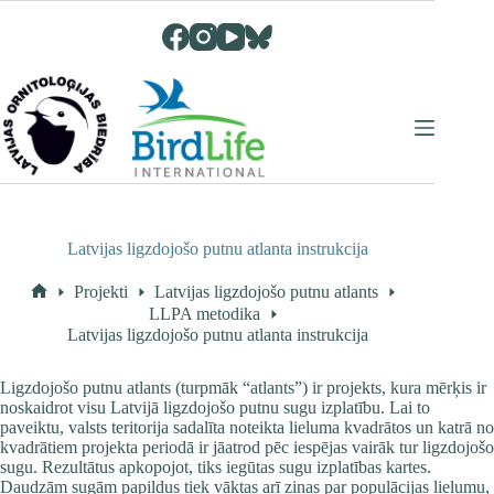
Skip
to
content
Latvijas ligzdojošo putnu atlanta instrukcija
Projekti
Latvijas ligzdojošo putnu atlants
Home
LLPA metodika
Latvijas ligzdojošo putnu atlanta instrukcija
Ligzdojošo putnu atlants (turpmāk “atlants”) ir projekts, kura mērķis ir
noskaidrot visu Latvijā ligzdojošo putnu sugu izplatību. Lai to
paveiktu, valsts teritorija sadalīta noteikta lieluma kvadrātos un katrā no
kvadrātiem projekta periodā ir jāatrod pēc iespējas vairāk tur ligzdojošo
sugu. Rezultātus apkopojot, tiks iegūtas sugu izplatības kartes.
Daudzām sugām papildus tiek vāktas arī ziņas par populācijas lielumu,