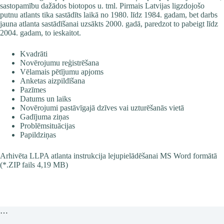
sastopamību dažādos biotopos u. tml. Pirmais Latvijas ligzdojošo
putnu atlants tika sastādīts laikā no 1980. līdz 1984. gadam, bet darbs
jauna atlanta sastādīšanai uzsākts 2000. gadā, paredzot to pabeigt līdz
2004. gadam, to ieskaitot.
Kvadrāti
Novērojumu reģistrēšana
Vēlamais pētījumu apjoms
Anketas aizpildīšana
Pazīmes
Datums un laiks
Novērojumi pastāvīgajā dzīves vai uzturēšanās vietā
Gadījuma ziņas
Problēmsituācijas
Papildziņas
Arhivēta
LLPA atlanta instrukcija
lejupielādēšanai MS Word formātā
(*.ZIP fails 4,19 MB)
…