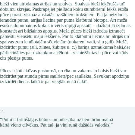
bieži vien atrodamas atrijas un spalvas. Spalvas bieži ieķērušās arī
dobumu skrejās. Paskrāpējiet pie šādu koku stumbriem! Iekšā esoša
pūce parasti vismaz apskatās uz šādiem trokšņiem. Pat ja neizdodas
ieraudzīt putnu, atrijas liecina par putna klātbūtni biotopā. Arī mežā
esošos dobumainos kokus ir vērts rūpīgi apskatīt – dažkārt tā izdodas
konstatēt arī bikšainos apogus. Meža pūces bieži izdodas iztraucēt
pamestu viensētu māju iekšienē. Par to klātbūtni liecina arī atrijas un
spalvas zem iemīļotajām sēdvietām (nokareni vadi, siju gali). Mežā,
izdzirdot putnu (sīļi, zīlītes, žubītes u. c.) bariņa uztraukuma balsi,der
pārliecināties par uztraukuma cēloni – visbiežāk tas ir pūce vai kāds
cits plēsīgs putns.
Pūces ir ļoti aktīvas pustumsā
, no rīta un vakaros to balsis bieži var
izdzirdēt pat stundu pirms saulrieta/pēc saullēkta. Savukārt
apodziņu
izdzirdēt dienas laikā ir pat vieglāk nekā naktī.
…
“Putni ir brīnišķīgas būtnes un mīlestība uz tiem brīnumainā
kārtā vieno cilvēkus. Pat tad, ja viņi runā dažādās valodās!”