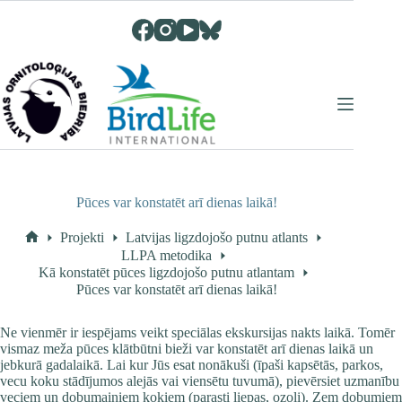
Skip
to
content
Pūces var konstatēt arī dienas laikā!
Projekti
Latvijas ligzdojošo putnu atlants
Home
LLPA metodika
Kā konstatēt pūces ligzdojošo putnu atlantam
Pūces var konstatēt arī dienas laikā!
Ne vienmēr ir iespējams veikt speciālas ekskursijas nakts laikā. Tomēr
vismaz meža pūces klātbūtni bieži var konstatēt arī dienas laikā un
jebkurā gadalaikā. Lai kur Jūs esat nonākuši (īpaši kapsētās, parkos,
vecu koku stādījumos alejās vai viensētu tuvumā), pievērsiet uzmanību
veciem un dobumainiem kokiem (parasti liepas, ozoli). Zem dobumiem