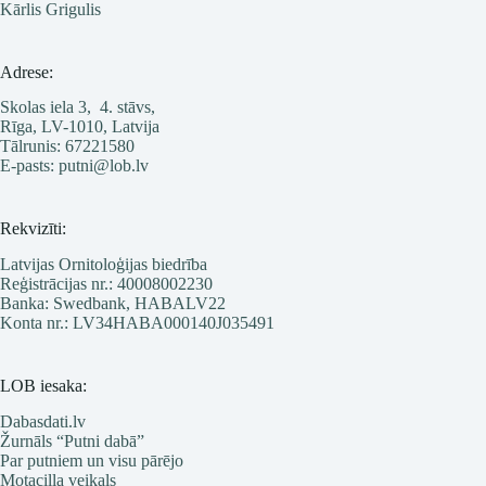
Kārlis Grigulis
Adrese:
Skolas iela 3, 4. stāvs,
Rīga, LV-1010, Latvija
Tālrunis: 67221580
E-pasts: putni@lob.lv
Rekvizīti:
Latvijas Ornitoloģijas biedrība
Reģistrācijas nr.: 40008002230
Banka: Swedbank, HABALV22
Konta nr.: LV34HABA000140J035491
LOB iesaka:
Dabasdati.lv
Žurnāls “Putni dabā”
Par putniem un visu pārējo
Motacilla veikals