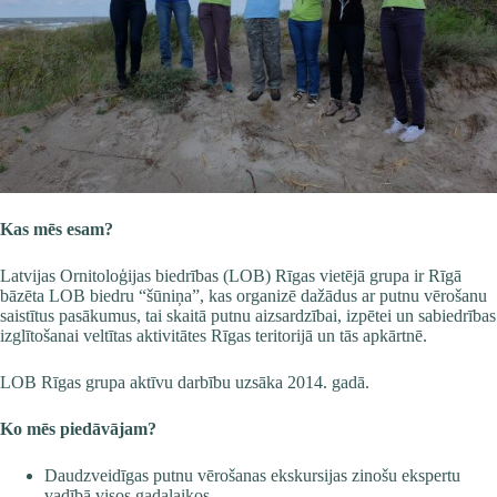
Kas mēs esam?
Latvijas Ornitoloģijas biedrības (LOB) Rīgas vietējā grupa ir Rīgā
bāzēta LOB biedru “šūniņa”, kas organizē dažādus ar putnu vērošanu
saistītus pasākumus, tai skaitā putnu aizsardzībai, izpētei un sabiedrības
izglītošanai veltītas aktivitātes Rīgas teritorijā un tās apkārtnē.
LOB Rīgas grupa aktīvu darbību uzsāka 2014. gadā.
Ko mēs piedāvājam?
Daudzveidīgas putnu vērošanas ekskursijas zinošu ekspertu
vadībā visos gadalaikos.