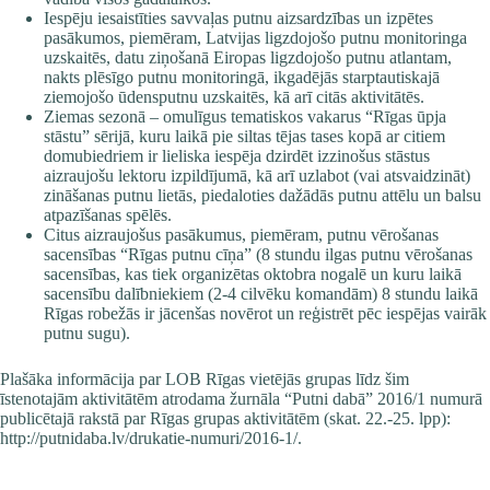
Iespēju iesaistīties savvaļas putnu aizsardzības un izpētes
pasākumos, piemēram, Latvijas ligzdojošo putnu monitoringa
uzskaitēs, datu ziņošanā Eiropas ligzdojošo putnu atlantam,
nakts plēsīgo putnu monitoringā, ikgadējās starptautiskajā
ziemojošo ūdensputnu uzskaitēs, kā arī citās aktivitātēs.
Ziemas sezonā – omulīgus tematiskos vakarus “Rīgas ūpja
stāstu” sērijā, kuru laikā pie siltas tējas tases kopā ar citiem
domubiedriem ir lieliska iespēja dzirdēt izzinošus stāstus
aizraujošu lektoru izpildījumā, kā arī uzlabot (vai atsvaidzināt)
zināšanas putnu lietās, piedaloties dažādās putnu attēlu un balsu
atpazīšanas spēlēs.
Citus aizraujošus pasākumus, piemēram, putnu vērošanas
sacensības “Rīgas putnu cīņa” (8 stundu ilgas putnu vērošanas
sacensības, kas tiek organizētas oktobra nogalē un kuru laikā
sacensību dalībniekiem (2-4 cilvēku komandām) 8 stundu laikā
Rīgas robežās ir jācenšas novērot un reģistrēt pēc iespējas vairāk
putnu sugu).
Plašāka informācija par LOB Rīgas vietējās grupas līdz šim
īstenotajām aktivitātēm atrodama žurnāla “Putni dabā” 2016/1 numurā
publicētajā rakstā par Rīgas grupas aktivitātēm (skat. 22.-25. lpp):
http://putnidaba.lv/drukatie-numuri/2016-1/
.