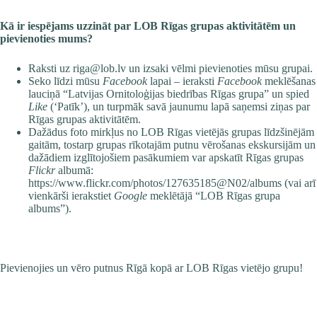
Kā ir iespējams uzzināt par LOB Rīgas grupas aktivitātēm un
pievienoties mums?
Raksti uz
riga@lob.lv
un izsaki vēlmi pievienoties mūsu grupai.
Seko līdzi mūsu
Facebook
lapai – ieraksti
Facebook
meklēšanas
lauciņā “Latvijas Ornitoloģijas biedrības Rīgas grupa” un spied
Like
(‘Patīk’), un turpmāk savā jaunumu lapā saņemsi ziņas par
Rīgas grupas aktivitātēm.
Dažādus foto mirkļus no LOB Rīgas vietējās grupas līdzšinējām
gaitām, tostarp grupas rīkotajām putnu vērošanas ekskursijām un
dažādiem izglītojošiem pasākumiem var apskatīt Rīgas grupas
Flickr
albumā:
https://www.flickr.com/photos/127635185@N02/albums
(vai arī
vienkārši ierakstiet
Google
meklētājā “LOB Rīgas grupa
albums”).
Pievienojies un vēro putnus Rīgā kopā ar LOB Rīgas vietējo grupu!