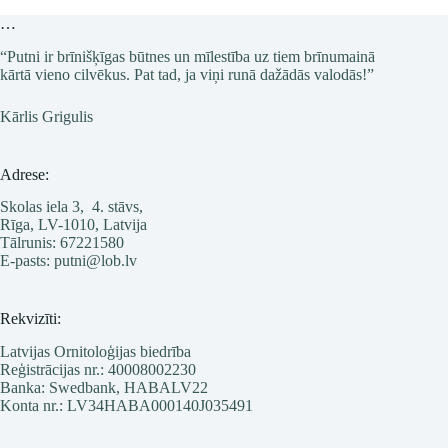
…
“Putni ir brīnišķīgas būtnes un mīlestība uz tiem brīnumainā
kārtā vieno cilvēkus. Pat tad, ja viņi runā dažādās valodās!”
Kārlis Grigulis
Adrese:
Skolas iela 3, 4. stāvs,
Rīga, LV-1010, Latvija
Tālrunis: 67221580
E-pasts: putni@lob.lv
Rekvizīti:
Latvijas Ornitoloģijas biedrība
Reģistrācijas nr.: 40008002230
Banka: Swedbank, HABALV22
Konta nr.: LV34HABA000140J035491