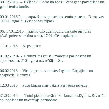
30.12.2015. – Tikšanās “Udensstrazdos”. Vecā gada pavadīšana un
galda tenisa turnīrs.
09.01.2016 Putnu atpazīšanas apmācības seminārs, tēma: Barotavas.
11:00, Rīgas 21 (Vienotības telpās)
06.-17.01.2016. – Ziemojošo ūdensputnu uzskaite pie jūras
(A.Stīpnieces ierādītā terit.), 17.01. Cēsu apkārtnē.
17.01.2016. – Kopsapulce.
01.02.-12.02.- Cekulzīlītes kausa uzvarētāja paziņošana un
apbalvošana. 2105. gada uzvarētājs – SL
06.02.2016. – Vietējo grupu seminārs Līgatnē. Pārgājiens un
apspriede.
Piezīmes
12.03.2016. – Pūču klausīšanās vakars Pārgaujas novadā.
31.03.2016. – “Putni pie barotavām” konkursa noslēgums. Rezultātu
apkopošana un uzvarētāja paziņošana.