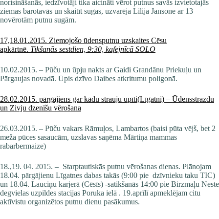
norisināšanās, iedzīvotāji tika aicināti vērot putnus savās izvietotajās
ziemas barotavās un skaitīt sugas, uzvarēja Lilija Jansone ar 13
novērotām putnu sugām.
17,18.01.2015. Ziemojošo ūdensputnu uzskaites Cēsu
apkārtnē.
Tikšanās sestdien, 9:30, kafejnīcā SOLO
10.02.2015. – Pūču un ūpju nakts ar Gaidi Grandānu Priekuļu un
Pārgaujas novadā. Ūpis dzīvo Daibes atkritumu poligonā.
28.02.2015. pārgājiens gar kādu strauju upīti(Līgatni) – Ūdensstrazdu
un Zivju dzenīšu vērošana
26.03.2015. – Pūču vakars Rāmuļos, Lambartos (baisi pūta vējš, bet 2
meža pūces sasaucām, uzslavas saņēma Mārtiņa mammas
rabarbermaize)
18.,19. 04. 2015. – Starptautiskās putnu vērošanas dienas. Plānojam
18.04. pārgājienu Līgatnes dabas takās (9:00 pie dzīvnieku taku TIC)
un 18.04. Lauciņu karjerā (Cēsīs) -satikšanās 14:00 pie Birzmaļu Neste
degvielas uzpildes stacijas Poruka ielā . 19.aprīlī apmeklējam citu
aktīvistu organizētos putnu dienu pasākumus.