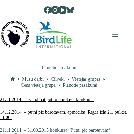
Skip
to
content
Plānotie pasākumi
Mūsu darbi
Cilvēki
Vietējās grupas
Home
Cēsu vietējā grupa
Plānotie pasākumi
21.11.2014. – izsludināt putnu barotavu konkursu
14.12.2014. – putni pie barotavām, apmācība. Rīgas ielā 21, pulkst.
11:00.
21.11.2014. – 31.03.2015 konkursa “Putni pie barotavām”