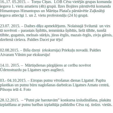
16.,17. 05.2015. – Torņu Cīņas. LOB Cēsu vietējās grupas komanda
ieguva 1. vietu amatieru (4h) grupā. Ilzes Bojāres pārstāvētā komanda
Himantopus Himantopus un Mārtiņa Platača pārstāvētie Zaļknābji
ieguva attiecīgi 1. un 2. vietu profesionāļu (24 h) grupā.
23.07. 2015. – Daibes dīķu apmeklējums. Nolaistajā Svilumā un virs
tā novēroti – parastais šņibītis, temminka šņibītis, lielā tilbīte, tumšā
tilbīte, gugatnis, melnais stārķis, jūras ērglis, mazais ērglis, zivju gārnis,
dzeltenā cielava. Paldies Dacei par tēju!
02.08.2015. – Bišu dzeņi (ekskursija) Priekuļu novadā. Paldies
Aivaram Vilnim par ekskursiju!
14.11. 2015. – Mārtiņdienas pārgājiens ar cerību novērot
Ūdensstrazdu pa Līgatnes upes augšteci.
03.- 04.10.2015. – Eiropas putnu vērošanas dienas Līgatnē. Papīra
plastikas un putnu būru naglošanas darbnīcas Līgatnes Amatu centrā,
Pilsoņu ielā 4.
Foto
28.12.2015. – “Putni pie barotavām” konkursa izsludināšana, plakātu
izplatīšana ar putnu barības izplatītāja palīdzību Cēsu raj. tirdzn. vietās.