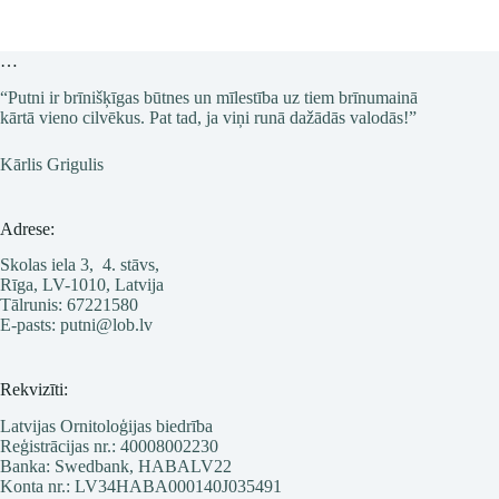
…
“Putni ir brīnišķīgas būtnes un mīlestība uz tiem brīnumainā
kārtā vieno cilvēkus. Pat tad, ja viņi runā dažādās valodās!”
Kārlis Grigulis
Adrese:
Skolas iela 3, 4. stāvs,
Rīga, LV-1010, Latvija
Tālrunis: 67221580
E-pasts: putni@lob.lv
Rekvizīti:
Latvijas Ornitoloģijas biedrība
Reģistrācijas nr.: 40008002230
Banka: Swedbank, HABALV22
Konta nr.: LV34HABA000140J035491