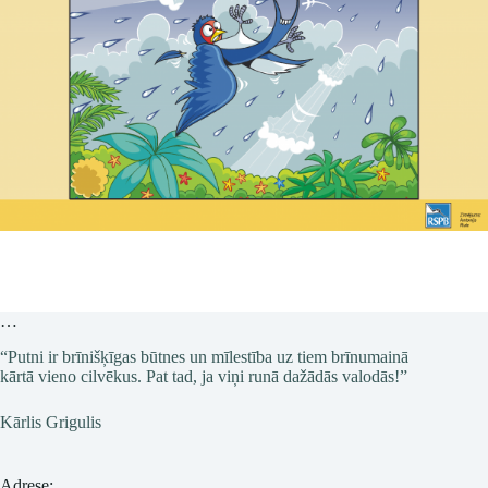
…
“Putni ir brīnišķīgas būtnes un mīlestība uz tiem brīnumainā
kārtā vieno cilvēkus. Pat tad, ja viņi runā dažādās valodās!”
Kārlis Grigulis
Adrese: