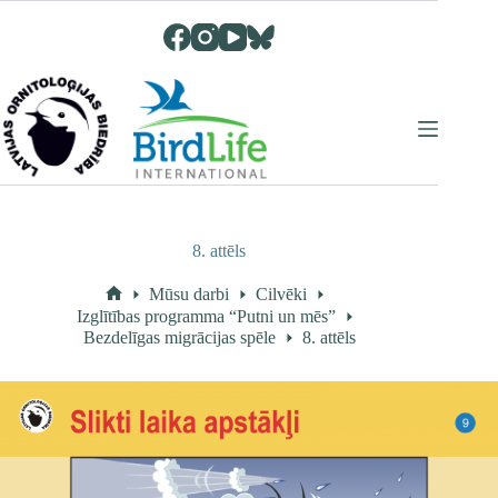
Skip
to
content
8. attēls
Mūsu darbi
Cilvēki
Home
Izglītības programma “Putni un mēs”
Bezdelīgas migrācijas spēle
8. attēls