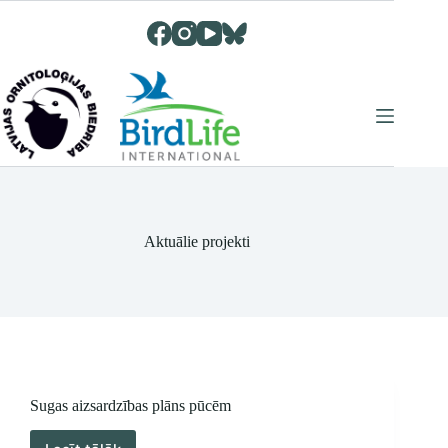
Skip
to
content
Aktuālie projekti
Sugas aizsardzības plāns pūcēm