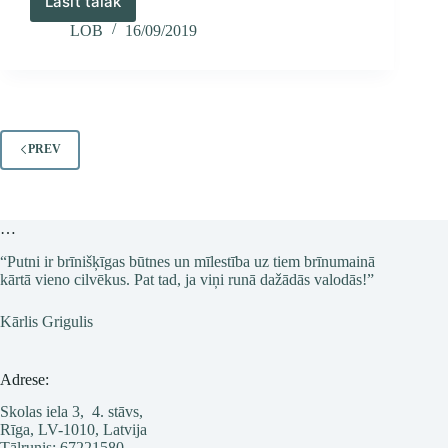
Lasīt tālāk
Sugas
aizsardzības
LOB
16/09/2019
plāns
pūcēm
PREV
…
“Putni ir brīnišķīgas būtnes un mīlestība uz tiem brīnumainā
kārtā vieno cilvēkus. Pat tad, ja viņi runā dažādās valodās!”
Kārlis Grigulis
Adrese:
Skolas iela 3, 4. stāvs,
Rīga, LV-1010, Latvija
Tālrunis: 67221580