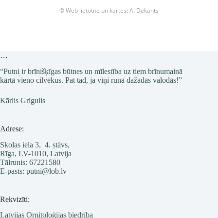
Cekulpīle
© Web lietotne un kartes: A. Dekants
Aythya fuligula
Prīkšķe
Spatula querquedula
…
Platknābis
“Putni ir brīnišķīgas būtnes un mīlestība uz tiem brīnumainā
Spatula clypeata
kārtā vieno cilvēkus. Pat tad, ja viņi runā dažādās valodās!”
Pelēkā pīle
Kārlis Grigulis
Mareca strepera
Baltvēderis
Adrese:
Mareca penelope
Skolas iela 3, 4. stāvs,
Rīga, LV-1010, Latvija
Meža pīle
Tālrunis: 67221580
Anas platyrhynchos
E-pasts: putni@lob.lv
Garkaklis
Rekvizīti:
Anas acuta
Latvijas Ornitoloģijas biedrība