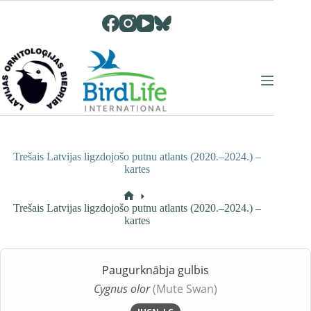
Skip
to
content
Trešais Latvijas ligzdojošo putnu atlants (2020.–2024.) –
kartes
Home
Trešais Latvijas ligzdojošo putnu atlants (2020.–2024.) –
kartes
Paugurknābja gulbis
Cygnus olor
(Mute Swan)