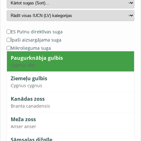
ES Putnu direktīvas suga
Īpaši aizsargājama suga
Mikrolieguma suga
Paugurknābja gulbis
Cygnus olor
Ziemeļu gulbis
Cygnus cygnus
Kanādas zoss
Branta canadensis
Meža zoss
Anser anser
Sāmsalas dižpīle