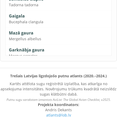
Tadorna tadorna
Gaigala
Bucephala clangula
Mazā gaura
Mergellus albellus
Garknābja gaura
Mergus serrator
Lielā gaura
Mergus merganser
Trešais Latvijas ligzdojošo putnu atlants (2020.–2024.)
Lielgalvis
Kartēs attēlota sugu reģistrētā izplatība, kas atkarīga no
apsekojuma intensitātes. Novērojumu trūkums kvadrātā neizslēdz
Netta rufina
sugas klātbūtni dabā.
Putnu sugu sarakstam izmantots AviList: The Global Avian Checklist, v2025.
Brūnkaklis
Projekta koordinators:
Aythya ferina
Andris Dekants
atlants@lob.lv