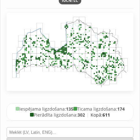
IUCN: LC
Iespējama ligzdošana:
135
Ticama ligzdošana:
174
Pierādīta ligzdošana:
302
|
Kopā:
611