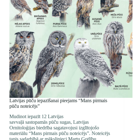
Latvijas pūču iepazīšanai pieejams “Mans pirmais
pūču noteicējs”
Mudinot iepazīt 12 Latvijas
savvaļā sastopamās pūču sugas, Latvijas
Ornitoloģijas biedrība sagatavojusi izglītojošo
materiālu “Mans pirmais pūču noteicējs”. Noteicējs
tapis sadarbībā ar mākslinieci Martu Gotlību.