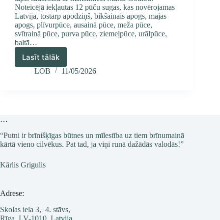
Noteicējā iekļautas 12 pūču sugas, kas novērojamas
Latvijā, tostarp apodziņš, bikšainais apogs, mājas
apogs, plīvurpūce, ausainā pūce, meža pūce,
svītrainā pūce, purva pūce, ziemeļpūce, urālpūce,
baltā…
Lasīt tālāk
Latvijas
pūču
LOB
11/05/2026
iepazīšanai
pieejams
“Mans
pirmais
pūču
…
noteicējs”
“Putni ir brīnišķīgas būtnes un mīlestība uz tiem brīnumainā
kārtā vieno cilvēkus. Pat tad, ja viņi runā dažādās valodās!”
Kārlis Grigulis
Adrese:
Skolas iela 3, 4. stāvs,
Rīga, LV-1010, Latvija