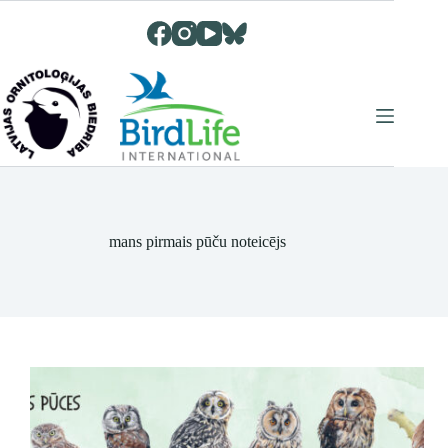
Skip
to
content
mans pirmais pūču noteicējs