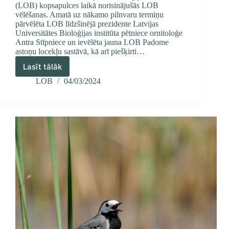
(LOB) kopsapulces laikā norisinājušās LOB
vēlēšanas. Amatā uz nākamo pilnvaru termiņu
pārvēlēta LOB līdzšinējā prezidente Latvijas
Universitātes Bioloģijas institūta pētniece ornitoloģe
Antra Stīpniece un ievēlēta jauna LOB Padome
astoņu locekļu sastāvā, kā arī piešķirti…
Lasīt tālāk
Ievēlēta
LOB
LOB
04/03/2024
prezidente,
LOB
Padomes
locekļi
un
LOB
goda
biedri