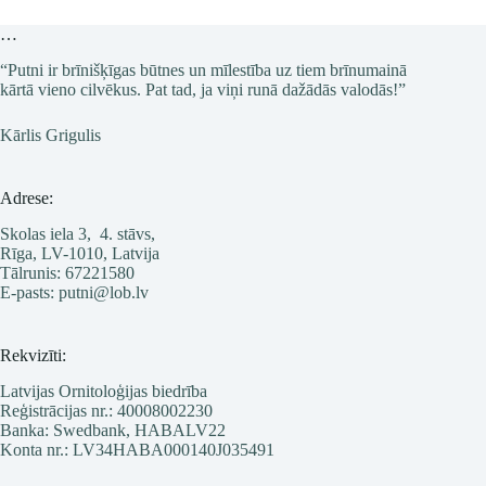
2.
martā
…
“Putni ir brīnišķīgas būtnes un mīlestība uz tiem brīnumainā
kārtā vieno cilvēkus. Pat tad, ja viņi runā dažādās valodās!”
Kārlis Grigulis
Adrese:
Skolas iela 3, 4. stāvs,
Rīga, LV-1010, Latvija
Tālrunis: 67221580
E-pasts: putni@lob.lv
Rekvizīti:
Latvijas Ornitoloģijas biedrība
Reģistrācijas nr.: 40008002230
Banka: Swedbank, HABALV22
Konta nr.: LV34HABA000140J035491