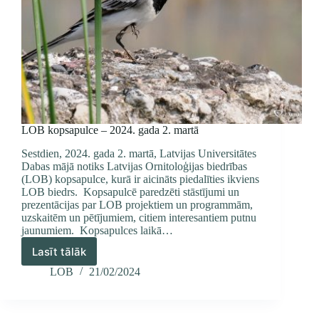
LOB kopsapulce – 2024. gada 2. martā
Sestdien, 2024. gada 2. martā, Latvijas Universitātes
Dabas mājā notiks Latvijas Ornitoloģijas biedrības
(LOB) kopsapulce, kurā ir aicināts piedalīties ikviens
LOB biedrs. Kopsapulcē paredzēti stāstījumi un
prezentācijas par LOB projektiem un programmām,
uzskaitēm un pētījumiem, citiem interesantiem putnu
jaunumiem. Kopsapulces laikā…
Lasīt tālāk
LOB
kopsapulce
LOB
21/02/2024
–
2024.
gada