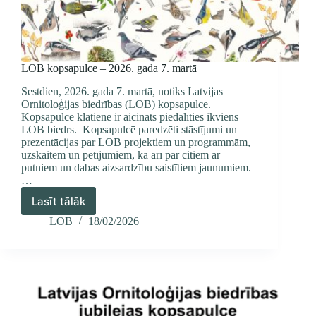
LOB kopsapulce – 2026. gada 7. martā
Sestdien, 2026. gada 7. martā, notiks Latvijas
Ornitoloģijas biedrības (LOB) kopsapulce.
Kopsapulcē klātienē ir aicināts piedalīties ikviens
LOB biedrs. Kopsapulcē paredzēti stāstījumi un
prezentācijas par LOB projektiem un programmām,
uzskaitēm un pētījumiem, kā arī par citiem ar
putniem un dabas aizsardzību saistītiem jaunumiem.
…
Lasīt tālāk
LOB
kopsapulce
LOB
18/02/2026
–
2026.
gada
7.
martā