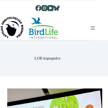
Skip
to
content
LOB kopsapulce