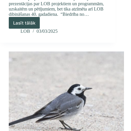
prezentācijas par LOB projektiem un programmām,
uzskaitēm un pētījumiem, bet tika atzīmēta arī LOB
dibināšanas 40. gadadiena. “Biedrība no…
Lasīt tālāk
Aizvadīta
LOB
LOB
03/03/2025
jubilejas
kopsapulce
2025