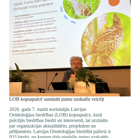
LOB kopsapulcē sumināti putnu uzskaišu veicēji
2026. gada 7. martā norisinājās Latvijas
Ornitoloģijas biedrības (LOB) kopsapulce, kurā
pulcējās biedrības biedri un interesenti, lai uzzinātu
par organizācijas aktualitātēm, projektiem un
pētījumiem. Latvijas Ornitoloģijas biedrībā pašreiz ir
933 biedri, no kuriem daļa piedalās putnu uzskaitēs.