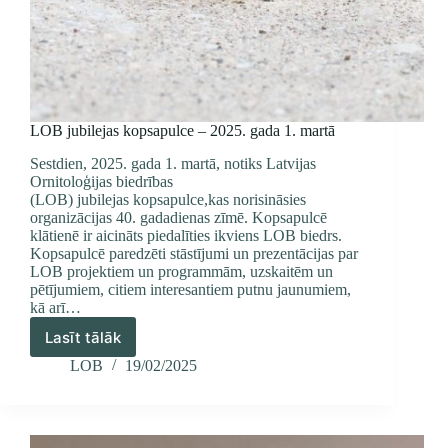
LOB jubilejas kopsapulce – 2025. gada 1. martā
Sestdien, 2025. gada 1. martā, notiks Latvijas
Ornitoloģijas biedrības
(LOB) jubilejas kopsapulce,kas norisināsies
organizācijas 40. gadadienas zīmē. Kopsapulcē
klātienē ir aicināts piedalīties ikviens LOB biedrs.
Kopsapulcē paredzēti stāstījumi un prezentācijas par
LOB projektiem un programmām, uzskaitēm un
pētījumiem, citiem interesantiem putnu jaunumiem,
kā arī…
Lasīt tālāk
LOB
jubilejas
LOB
19/02/2025
kopsapulce
–
2025.
gada