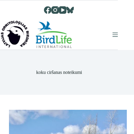
Skip
to
content
koku ciršanas noteikumi