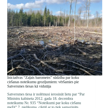
Iniciatīvas “Zaļais barometrs” sūdzība par koku
ciršanas noteikumu grozījumiem: vēršamies pie
Satversmes tiesas kā vidutāja
Satversmes tiesa ir nolēmusi ierosināt lietu par “Par
Ministru kabineta 2012. gada 18. decembra
noteikumu Nr. 935 “Noteikumi par koku ciršanu
mežā” 7. pielikuma, ciktāl ar to tiek samazināts