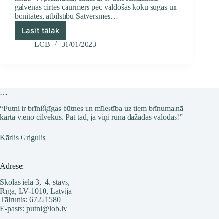
galvenās cirtes caurmērs pēc valdošās koku sugas un
bonitātes, atbilstību Satversmes…
Lasīt tālāk
Iniciatīvas
“Zaļais
LOB
31/01/2023
barometrs”
sūdzība
par
koku
ciršanas
…
noteikumu
grozījumiem:
“Putni ir brīnišķīgas būtnes un mīlestība uz tiem brīnumainā
kārtā vieno cilvēkus. Pat tad, ja viņi runā dažādās valodās!”
vēršamies
pie
Satversmes
Kārlis Grigulis
tiesas
kā
vidutāja
Adrese:
Skolas iela 3, 4. stāvs,
Rīga, LV-1010, Latvija
Tālrunis: 67221580
E-pasts: putni@lob.lv