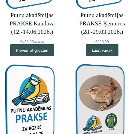
Putnu akadēmijas
Putnu akadēmijas
PRAKSE Kandavā
PRAKSE Ķemeros
(12.-14.06.2026.)
(28.-29.03.2026.)
€
498,00
€
290,00
€
690,00
Original
Current
price
price
Pievienot grozam
Lasīt vairāk
was:
is:
€690,00.
€498,00.