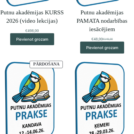
Putnu akadēmijas KURSS
Putnu akadēmijas
2026 (video lekcijas)
PAMATA nodarbības
iesācējiem
€
498,00
Pievienot grozam
€
48,00
€
149,00
Original
Current
price
price
Pievienot grozam
was:
is:
€149,00.
€48,00.
PRECEI
PĀRDOŠANA
IR
ATLAIDE