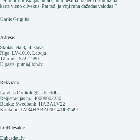
“Putni ir brīnišķīgas būtnes un mīlestība uz tiem brīnumainā
kārtā vieno cilvēkus. Pat tad, ja viņi runā dažādās valodās!”
Kārlis Grigulis
Adrese:
Skolas iela 3, 4. stāvs,
Rīga, LV-1010, Latvija
Tālrunis: 67221580
E-pasts: putni@lob.lv
Rekvizīti:
Latvijas Ornitoloģijas biedrība
Reģistrācijas nr.: 40008002230
Banka: Swedbank, HABALV22
Konta nr.: LV34HABA000140J035491
LOB iesaka:
Dabasdati.lv