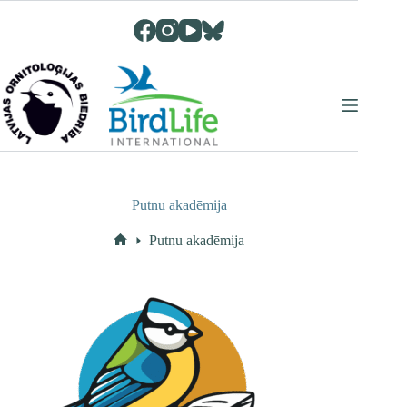
Skip
to
content
Putnu akadēmija
Putnu akadēmija
Home