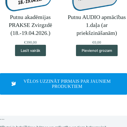
Putnu akadēmijas
Putnu AUDIO apmācības
PRAKSE Zvirgzdē
1.daļa (ar
(18.-19.04.2026.)
priekšzināšanām)
€
390,00
€
0,00
Lasīt vairāk
Pievienot grozam
VĒLOS UZZINĀT PIRMAIS PAR JAUNIEM
PRODUKTIEM
…