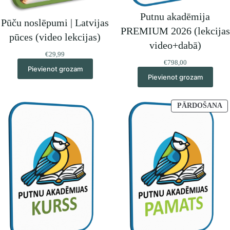
Putnu akadēmija
Pūču noslēpumi | Latvijas
PREMIUM 2026 (lekcijas
pūces (video lekcijas)
video+dabā)
€
29,99
€
798,00
Pievienot grozam
Pievienot grozam
P
PĀRDOŠANA
IR
A