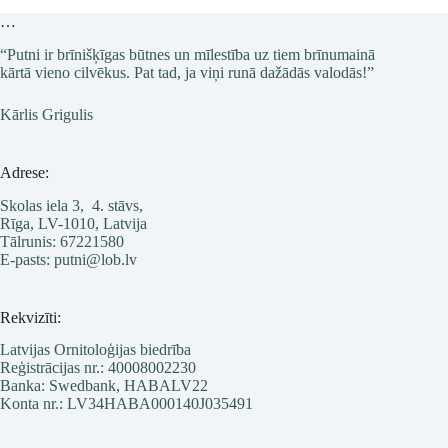
…
“Putni ir brīnišķīgas būtnes un mīlestība uz tiem brīnumainā
kārtā vieno cilvēkus. Pat tad, ja viņi runā dažādās valodās!”
Kārlis Grigulis
Adrese:
Skolas iela 3, 4. stāvs,
Rīga, LV-1010, Latvija
Tālrunis: 67221580
E-pasts: putni@lob.lv
Rekvizīti:
Latvijas Ornitoloģijas biedrība
Reģistrācijas nr.: 40008002230
Banka: Swedbank, HABALV22
Konta nr.: LV34HABA000140J035491