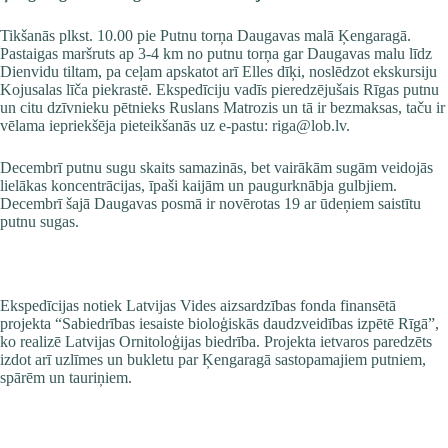
Tikšanās plkst. 10.00 pie Putnu torņa Daugavas malā Ķengaragā.
Pastaigas maršruts ap 3-4 km no putnu torņa gar Daugavas malu līdz
Dienvidu tiltam, pa ceļam apskatot arī Elles dīķi, noslēdzot ekskursiju
Kojusalas līča piekrastē. Ekspedīciju vadīs pieredzējušais Rīgas putnu
un citu dzīvnieku pētnieks Ruslans Matrozis un tā ir bezmaksas, taču ir
vēlama iepriekšēja pieteikšanās uz e-pastu:
riga@lob.lv
.
Decembrī putnu sugu skaits samazinās, bet vairākām sugām veidojās
lielākas koncentrācijas, īpaši kaijām un paugurknābja gulbjiem.
Decembrī šajā Daugavas posmā ir novērotas 19 ar ūdeņiem saistītu
putnu sugas.
Ekspedīcijas notiek
Latvijas Vides aizsardzības fonda
finansētā
projekta “Sabiedrības iesaiste bioloģiskās daudzveidības izpētē Rīgā”,
ko realizē Latvijas Ornitoloģijas biedrība. Projekta ietvaros paredzēts
izdot arī uzlīmes un bukletu par Ķengaragā sastopamajiem putniem,
spārēm un tauriņiem.