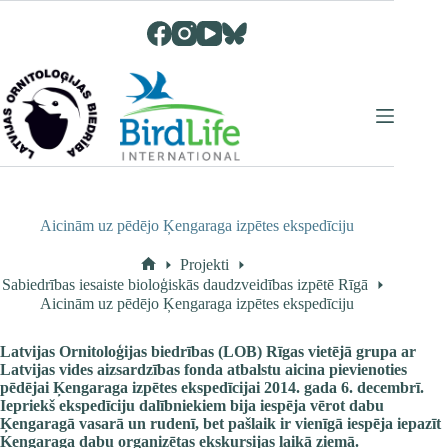
Skip
to
content
Aicinām uz pēdējo Ķengaraga izpētes ekspedīciju
Projekti
Home
Sabiedrības iesaiste bioloģiskās daudzveidības izpētē Rīgā
Aicinām uz pēdējo Ķengaraga izpētes ekspedīciju
Latvijas Ornitoloģijas biedrības (LOB) Rīgas vietējā grupa ar
Latvijas vides aizsardzības fonda atbalstu aicina pievienoties
pēdējai Ķengaraga izpētes ekspedīcijai 2014. gada 6. decembrī.
Iepriekš ekspedīciju dalībniekiem bija iespēja vērot dabu
Ķengaragā vasarā un rudenī, bet pašlaik ir vienīgā iespēja iepazīt
Ķengaraga dabu organizētas ekskursijas laikā ziemā.