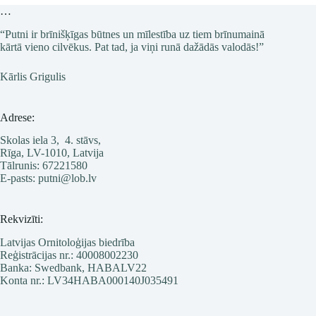
…
“Putni ir brīnišķīgas būtnes un mīlestība uz tiem brīnumainā
kārtā vieno cilvēkus. Pat tad, ja viņi runā dažādās valodās!”
Kārlis Grigulis
Adrese:
Skolas iela 3, 4. stāvs,
Rīga, LV-1010, Latvija
Tālrunis: 67221580
E-pasts: putni@lob.lv
Rekvizīti:
Latvijas Ornitoloģijas biedrība
Reģistrācijas nr.: 40008002230
Banka: Swedbank, HABALV22
Konta nr.: LV34HABA000140J035491