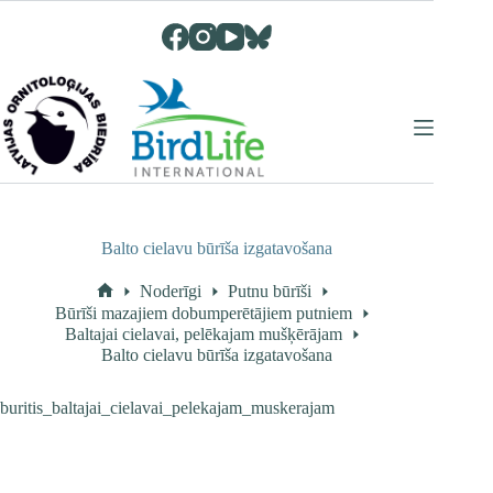
Skip
to
content
Balto cielavu būrīša izgatavošana
Noderīgi
Putnu būrīši
Home
Būrīši mazajiem dobumperētājiem putniem
Baltajai cielavai, pelēkajam mušķērājam
Balto cielavu būrīša izgatavošana
buritis_baltajai_cielavai_pelekajam_muskerajam