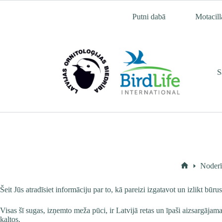
Skip
to
Putni dabā
Motacill
content
S
Noderī
Home
Šeit Jūs atradīsiet informāciju par to, kā pareizi izgatavot un izlikt 
Visas šī sugas, izņemto meža pūci, ir Latvijā retas un īpaši aizsargāj
kaltos.