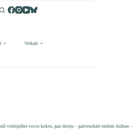
i
Veikals
 paši veidojušies vecos kokos, gan dzeņu – galvenokārt melnās dzilnas –