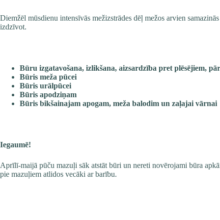
Diemžēl mūsdienu intensīvās mežizstrādes dēļ mežos arvien samazinās 
izdzīvot.
Būru izgatavošana, izlikšana, aizsardzība pret plēsējiem, 
Būris meža pūcei
Būris urālpūcei
Būris apodziņam
Būris bikšainajam apogam, meža balodim un zaļajai vārnai
Iegaumē!
Aprīlī-maijā pūču mazuļi sāk atstāt būri un nereti novērojami būra apkā
pie mazuļiem atlidos vecāki ar barību.