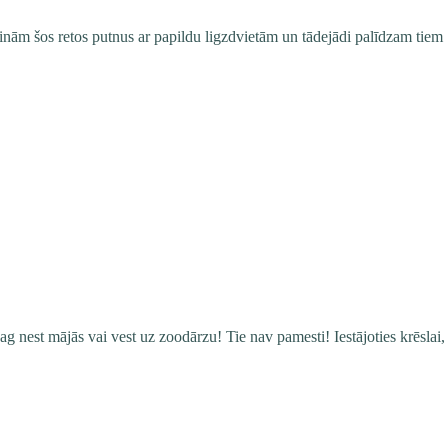
ām šos retos putnus ar papildu ligzdvietām un tādejādi palīdzam tiem
 nest mājās vai vest uz zoodārzu! Tie nav pamesti! Iestājoties krēslai,