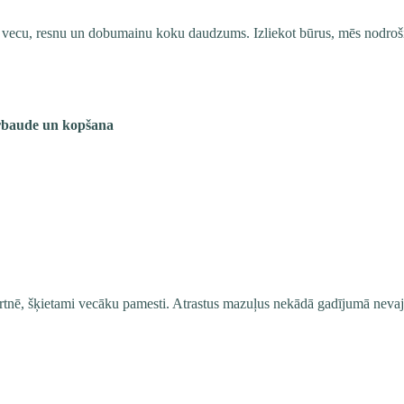
vecu, resnu un dobumainu koku daudzums. Izliekot būrus, mēs nodrošin
pārbaude un kopšana
rtnē, šķietami vecāku pamesti. Atrastus mazuļus nekādā gadījumā nevajag