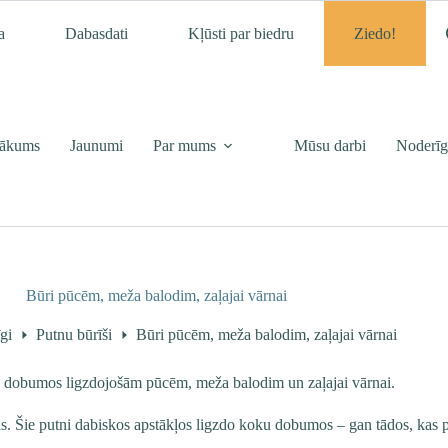
a
Dabasdati
Kļūsti par biedru
Ziedo!
ākums
Jaunumi
Par mums
Mūsu darbi
Noderīg
Būri pūcēm, meža balodim, zaļajai vārnai
gi
Putnu būrīši
Būri pūcēm, meža balodim, zaļajai vārnai
būrus dobumos ligzdojošām pūcēm, meža balodim un zaļajai vārnai.
amas. Šie putni dabiskos apstākļos ligzdo koku dobumos – gan tādos, kas