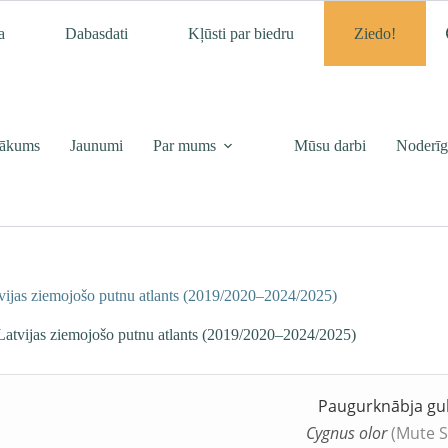
a
Dabasdati
Kļūsti par biedru
Ziedo!
ākums
Jaunumi
Par mums
Mūsu darbi
Noderīg
vijas ziemojošo putnu atlants (2019/2020–2024/2025)
Latvijas ziemojošo putnu atlants (2019/2020–2024/2025)
e
Paugurknābja gul
Cygnus olor
(Mute 