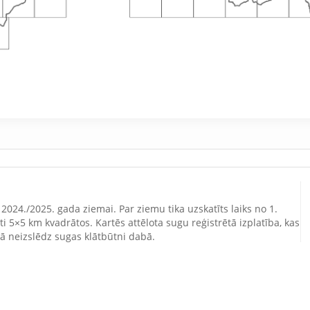
024./2025. gada ziemai. Par ziemu tika uzskatīts laiks no 1.
 5×5 km kvadrātos. Kartēs attēlota sugu reģistrētā izplatība, kas
 neizslēdz sugas klātbūtni dabā.