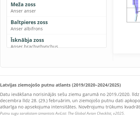
Meža zoss
Anser anser
Baltpieres zoss
Anser albifrons
Īsknābja zoss
Anser brachyrhynchus
Sējas zoss
Anser fabalis
Mandarīnpīle
Aix galericulata
Latvijas ziemojošo putnu atlants (2019/2020–2024/2025)
Ēģiptes zoss
Datu ievākšana norisinājās sešu ziemu garumā no 2019./2020. līdz 2
Alopochen aegyptiaca
decembra līdz 28. (29.) februārim, un ziemojošo putnu dati apkopoti
atkarīga no apsekojuma intensitātes. Novērojumu trūkums kvadrātā
Sāmsalas dižpīle
Putnu sugu sarakstam izmantots AviList: The Global Avian Checklist, v2025.
Tadorna tadorna
Kākaulis
Clangula hyemalis