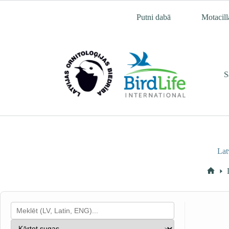
Skip
to
Putni dabā
Motacill
content
S
Lat
Hom