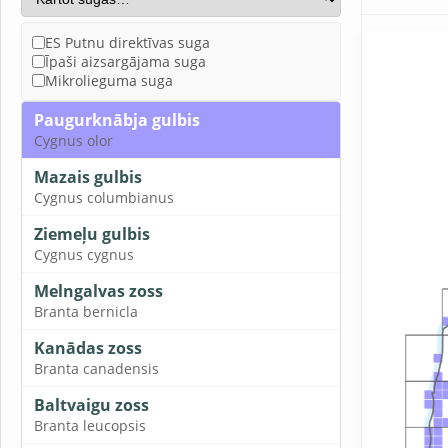
ES Putnu direktīvas suga
Īpaši aizsargājama suga
Mikrolieguma suga
Paugurknābja gulbis
Cygnus olor
Mazais gulbis
Cygnus columbianus
Ziemeļu gulbis
Cygnus cygnus
Melngalvas zoss
Branta bernicla
Kanādas zoss
Branta canadensis
Baltvaigu zoss
Branta leucopsis