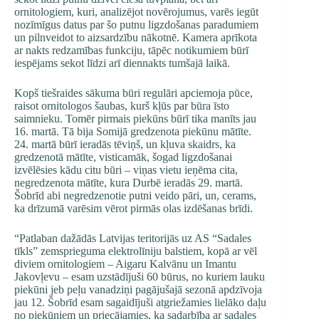
ornitologiem, kuri, analizējot novērojumus, varēs iegūt
nozīmīgus datus par šo putnu ligzdošanas paradumiem
un pilnveidot to aizsardzību nākotnē. Kamera aprīkota
ar nakts redzamības funkciju, tāpēc notikumiem būrī
iespējams sekot līdzi arī diennakts tumšajā laikā.
Kopš tiešraides sākuma būri regulāri apciemoja pūce,
raisot ornitologos šaubas, kurš kļūs par būra īsto
saimnieku. Tomēr pirmais piekūns būrī tika manīts jau
16. martā. Tā bija Somijā gredzenota piekūnu mātīte.
24. martā būrī ieradās tēviņš, un kļuva skaidrs, ka
gredzenotā mātīte, visticamāk, šogad ligzdošanai
izvēlēsies kādu citu būri – viņas vietu ieņēma cita,
negredzenota mātīte, kura Durbē ieradās 29. martā.
Šobrīd abi negredzenotie putni veido pāri, un, cerams,
ka drīzumā varēsim vērot pirmās olas izdēšanas brīdi.
“Patlaban dažādās Latvijas teritorijās uz AS “Sadales
tīkls” zemsprieguma elektrolīniju balstiem, kopā ar vēl
diviem ornitologiem – Aigaru Kalvānu un Imantu
Jakovļevu – esam uzstādījuši 60 būrus, no kuriem lauku
piekūni jeb peļu vanadziņi pagājušajā sezonā apdzīvoja
jau 12. Šobrīd esam sagaidījuši atgriežamies lielāko daļu
no piekūniem un priecājamies, ka sadarbība ar sadales