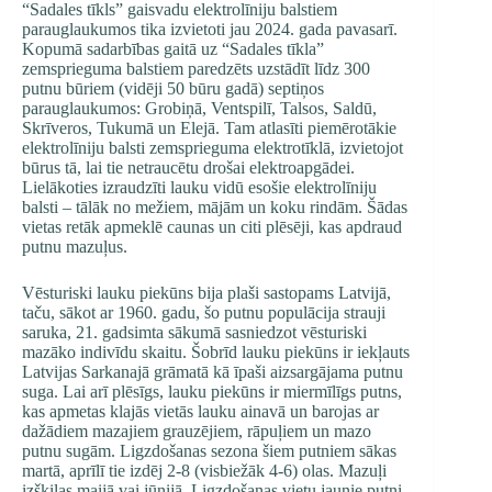
“Sadales tīkls” gaisvadu elektrolīniju balstiem
parauglaukumos tika izvietoti jau 2024. gada pavasarī.
Kopumā sadarbības gaitā uz “Sadales tīkla”
zemsprieguma balstiem paredzēts uzstādīt līdz 300
putnu būriem (vidēji 50 būru gadā) septiņos
parauglaukumos: Grobiņā, Ventspilī, Talsos, Saldū,
Skrīveros, Tukumā un Elejā. Tam atlasīti piemērotākie
elektrolīniju balsti zemsprieguma elektrotīklā, izvietojot
būrus tā, lai tie netraucētu drošai elektroapgādei.
Lielākoties izraudzīti lauku vidū esošie elektrolīniju
balsti – tālāk no mežiem, mājām un koku rindām. Šādas
vietas retāk apmeklē caunas un citi plēsēji, kas apdraud
putnu mazuļus.
Vēsturiski lauku piekūns bija plaši sastopams Latvijā,
taču, sākot ar 1960. gadu, šo putnu populācija strauji
saruka, 21. gadsimta sākumā sasniedzot vēsturiski
mazāko indivīdu skaitu. Šobrīd lauku piekūns ir iekļauts
Latvijas Sarkanajā grāmatā kā īpaši aizsargājama putnu
suga. Lai arī plēsīgs, lauku piekūns ir miermīlīgs putns,
kas apmetas klajās vietās lauku ainavā un barojas ar
dažādiem mazajiem grauzējiem, rāpuļiem un mazo
putnu sugām. Ligzdošanas sezona šiem putniem sākas
martā, aprīlī tie izdēj 2-8 (visbiežāk 4-6) olas. Mazuļi
izšķiļas maijā vai jūnijā. Ligzdošanas vietu jaunie putni