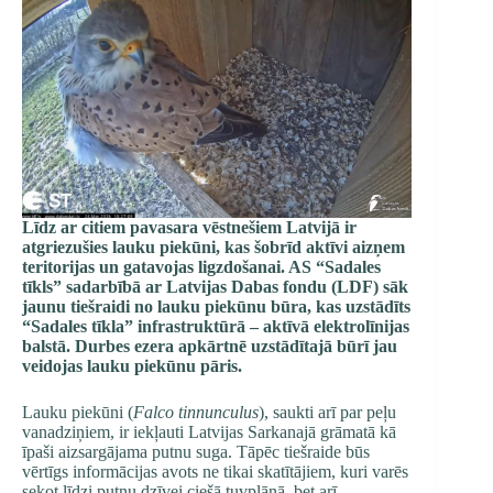
Līdz ar citiem pavasara vēstnešiem Latvijā ir
atgriezušies lauku piekūni, kas šobrīd aktīvi aizņem
teritorijas un gatavojas ligzdošanai. AS “Sadales
tīkls” sadarbībā ar Latvijas Dabas fondu (LDF) sāk
jaunu tiešraidi no lauku piekūnu būra, kas uzstādīts
“Sadales tīkla” infrastruktūrā – aktīvā elektrolīnijas
balstā. Durbes ezera apkārtnē uzstādītajā būrī jau
veidojas lauku piekūnu pāris.
Lauku piekūni (
Falco tinnunculus
),
saukti arī par peļu
vanadziņiem, ir iekļauti Latvijas Sarkanajā grāmatā kā
īpaši aizsargājama putnu suga. Tāpēc tiešraide būs
vērtīgs informācijas avots ne tikai skatītājiem, kuri varēs
sekot līdzi putnu dzīvei ciešā tuvplānā, bet arī