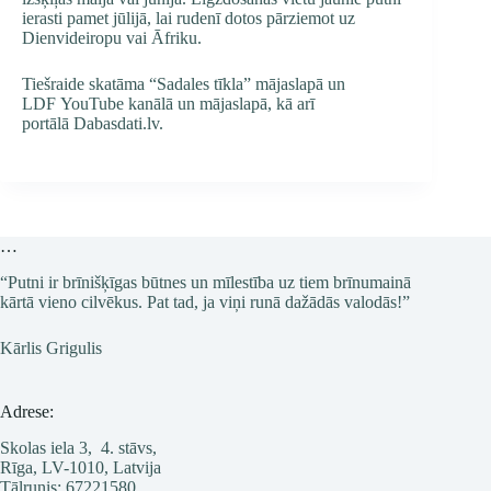
ierasti pamet jūlijā, lai rudenī dotos pārziemot uz
Dienvideiropu vai Āfriku.
Tiešraide skatāma “Sadales tīkla”
mājaslapā
un
LDF
YouTube kanālā
un
mājaslapā
, kā arī
portālā
Dabasdati.lv
.
…
“Putni ir brīnišķīgas būtnes un mīlestība uz tiem brīnumainā
kārtā vieno cilvēkus. Pat tad, ja viņi runā dažādās valodās!”
Kārlis Grigulis
Adrese:
Skolas iela 3, 4. stāvs,
Rīga, LV-1010, Latvija
Tālrunis: 67221580