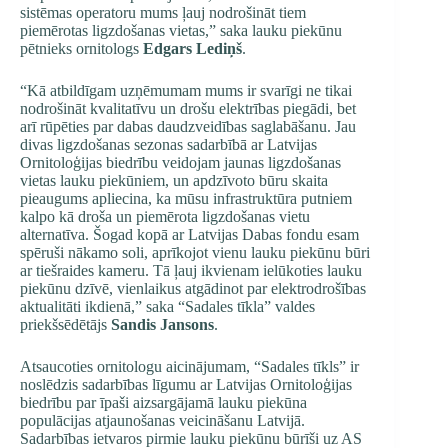
sistēmas operatoru mums ļauj nodrošināt tiem
piemērotas ligzdošanas vietas,” saka lauku piekūnu
pētnieks ornitologs
Edgars Lediņš
.
“Kā atbildīgam uzņēmumam mums ir svarīgi ne tikai
nodrošināt kvalitatīvu un drošu elektrības piegādi, bet
arī rūpēties par dabas daudzveidības saglabāšanu. Jau
divas ligzdošanas sezonas sadarbībā ar Latvijas
Ornitoloģijas biedrību veidojam jaunas ligzdošanas
vietas lauku piekūniem, un apdzīvoto būru skaita
pieaugums apliecina, ka mūsu infrastruktūra putniem
kalpo kā droša un piemērota ligzdošanas vietu
alternatīva. Šogad kopā ar Latvijas Dabas fondu esam
spēruši nākamo soli, aprīkojot vienu lauku piekūnu būri
ar tiešraides kameru. Tā ļauj ikvienam ielūkoties lauku
piekūnu dzīvē, vienlaikus atgādinot par elektrodrošības
aktualitāti ikdienā,”
saka “Sadales tīkla” valdes
priekšsēdētājs
Sandis Jansons
.
Atsaucoties ornitologu aicinājumam, “Sadales tīkls” ir
noslēdzis sadarbības līgumu ar Latvijas Ornitoloģijas
biedrību par īpaši aizsargājamā lauku piekūna
populācijas atjaunošanas veicināšanu Latvijā.
Sadarbības ietvaros pirmie lauku piekūnu būrīši uz AS