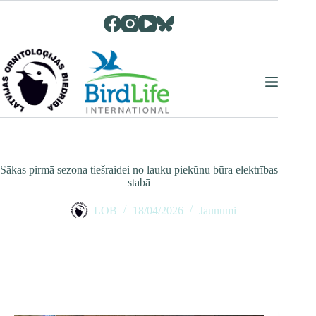
Skip
to
content
Sākas pirmā sezona tiešraidei no lauku piekūnu būra elektrības
stabā
LOB
18/04/2026
Jaunumi