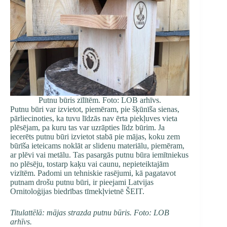
Putnu būris zīlītēm. Foto: LOB arhīvs.
Putnu būri var izvietot, piemēram, pie šķūnīša sienas,
pārliecinoties, ka tuvu līdzās nav ērta piekļuves vieta
plēsējam, pa kuru tas var uzrāpties līdz būrim. Ja
iecerēts putnu būri izvietot stabā pie mājas, koku zem
būrīša ieteicams noklāt ar slidenu materiālu, piemēram,
ar plēvi vai metālu. Tas pasargās putnu būra iemītniekus
no plēsēju, tostarp kaķu vai caunu, nepieteiktajām
vizītēm. Padomi un tehniskie rasējumi, kā pagatavot
putnam drošu putnu būri, ir pieejami
Latvijas
Ornitoloģijas biedrības tīmekļvietnē ŠEIT.
Titulattēlā: mājas strazda putnu būris. Foto: LOB
arhīvs.