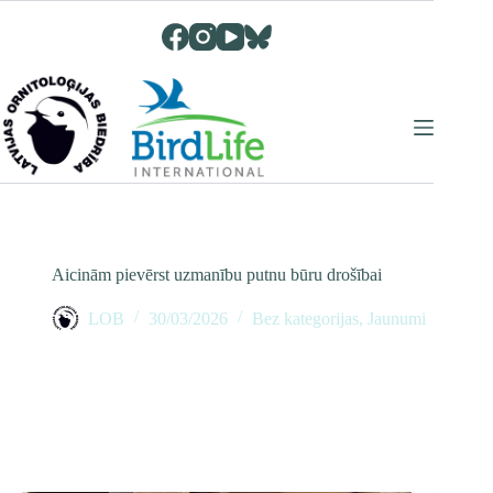
Skip
to
content
Aicinām pievērst uzmanību putnu būru drošībai
LOB
30/03/2026
Bez kategorijas
,
Jaunumi