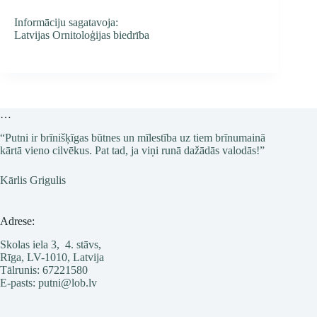
Informāciju sagatavoja:
Latvijas Ornitoloģijas biedrība
…
“Putni ir brīnišķīgas būtnes un mīlestība uz tiem brīnumainā
kārtā vieno cilvēkus. Pat tad, ja viņi runā dažādās valodās!”
Kārlis Grigulis
Adrese:
Skolas iela 3, 4. stāvs,
Rīga, LV-1010, Latvija
Tālrunis: 67221580
E-pasts: putni@lob.lv