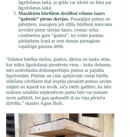
ligzdošanas laikā, jo grīda var izkrist no būra pat
ligzdošanas laikā.
Mazākiem būrīšiem drošībai vēlams šaurs
“gaitenis” pirms skrejas.
Pasargājot putnus no
plēsējiem, mazajiem jeb zīlīšu būrīšiem ieteicams
izveidot pirms skrejas šauru, vismaz sešus
centimetrus garu “gaiteni”, ko veido jumtiņa
pārlaidums kopā ar zem skrejas pienaglotu
vajadzīgā garuma dēlīti.
“Izliekot būrīšus mežos, parkos, dārzos un lauku sētās,
kur trūkst ligzdošanai piemērotu vietu – koku dobumu,
mēs nodrošinām dobumperētājus putnus ar papildu
ligzdvietām. Pilsētās un citās apdzīvotās vietās būrīšu
izlikšana cilvēkiem dod iespēju piesaistīt putnus savām
mājām un iepazīt tos tuvāk, taču mēdz gadīties, ka labs
nodoms uzstādot nepiemērotu putnu būri var putnam
nevis palīdzēt, bet gan apdraudēt tā un viņa pēcteču
dzīvību,” skaidro Agnis Bušs.