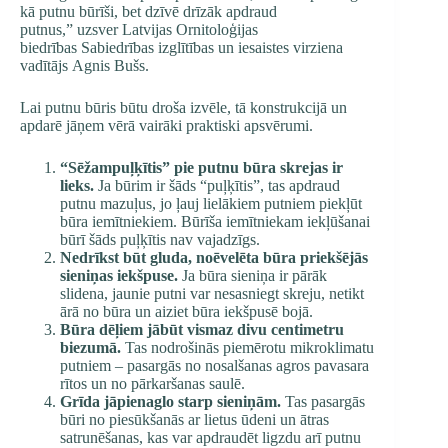
kā putnu būrīši, bet dzīvē drīzāk apdraud
putnus,” uzsver Latvijas Ornitoloģijas
biedrības Sabiedrības izglītības un iesaistes virziena
vadītājs Agnis Bušs.
Lai putnu būris būtu droša izvēle, tā konstrukcijā un
apdarē jāņem vērā vairāki praktiski apsvērumi.
“
Sēžampuļķītis
”
pie
putnu būra
skrejas ir
lieks.
Ja būrim ir šāds “puļķītis”, tas apdraud
putnu mazuļus, jo ļauj lielākiem putniem piekļūt
būra iemītniekiem. Būrīša iemītniekam iekļūšanai
būrī šāds puļķītis nav vajadzīgs.
Nedrīkst būt gluda, noēvelēta būra priekšējās
sieniņas iekšpuse.
Ja būra sieniņa ir pārāk
slidena, jaunie putni var nesasniegt skreju, netikt
ārā no būra un aiziet būra iekšpusē bojā.
Būra dēļiem jābūt vismaz divu centimetru
biezumā.
Tas nodrošinās piemērotu mikroklimatu
putniem – pasargās no nosalšanas agros pavasara
rītos un no pārkaršanas saulē.
Grīda jāpienaglo starp sieniņām.
Tas pasargās
būri no piesūkšanās ar lietus ūdeni un ātras
satrunēšanas, kas var apdraudēt ligzdu arī putnu