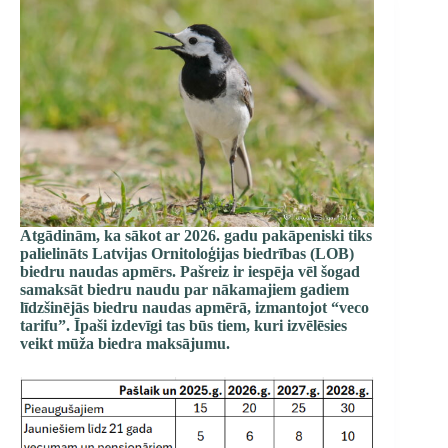
Atgādinām, ka sākot ar 2026. gadu pakāpeniski tiks
palielināts Latvijas Ornitoloģijas biedrības (LOB)
bied­ru naudas apmērs. Pašreiz ir iespēja vēl šogad
samaksāt biedru naudu par nākamajiem gadiem
līdzšinējās biedru naudas apmērā, izmantojot “veco
tarifu”. Īpaši izdevīgi tas būs tiem, kuri izvēlēsies
veikt mūža biedra maksājumu.