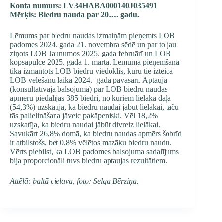
Konta numurs: LV34HABA000140J035491
Mērķis: Biedru nauda par 20…. gadu.
Lēmums par biedru naudas izmaiņām pieņemts LOB
padomes 2024. gada 21. novembra sē­dē un par to jau
ziņots LOB Jaunumos 2025. gada februārī un LOB
kopsapulcē 2025. gada 1. martā. Lēmuma pieņemšanā
tika izmantots LOB bied­ru viedoklis, kuru tie izteica
LOB vēlēšanu laikā 2024. gada pavasarī. Aptaujā
(konsultatīvajā balsojumā) par LOB biedru naudas
apmēru piedalījās 385 biedri, no ku­riem lielākā daļa
(54,3%) uzskatīja, ka biedru nau­dai jābūt lielākai, taču
tās palielināšana jāveic pa­kā­pe­nis­ki. Vēl 18,2%
uzskatīja, ka biedru naudai jābūt divreiz lie­lā­kai.
Savukārt 26,8% domā, ka biedru naudas apmērs šo­brīd
ir atbilstošs, bet 0,8% vēlētos mazāku biedru nau­du.
Vērts piebilst, ka LOB padomes balsojuma sadalījums
bi­ja proporcionāli tuvs biedru aptaujas rezultātiem.
Attēlā: baltā cielava, foto: Selga Bērziņa.