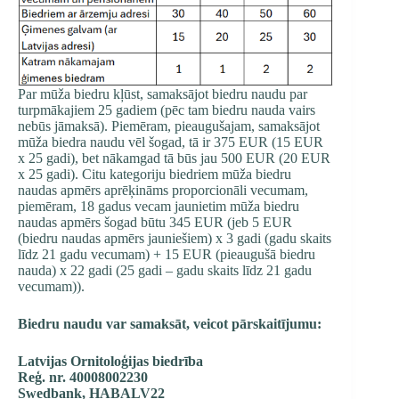
Par mūža biedru kļūst, samaksājot biedru naudu par
turpmākajiem 25 gadiem (pēc tam biedru nauda vairs
nebūs jāmaksā). Piemēram, pieaugušajam, samaksājot
mūža biedra naudu vēl šogad, tā ir 375 EUR (15 EUR
x 25 gadi), bet nākamgad tā būs jau 500 EUR (20 EUR
x 25 gadi). Citu kategoriju biedriem mūža biedru
naudas apmērs aprēķināms proporcionāli vecumam,
piemēram, 18 gadus vecam jaunietim mūža biedru
naudas apmērs šogad būtu 345 EUR (jeb 5 EUR
(biedru naudas apmērs jauniešiem) x 3 gadi (gadu skaits
līdz 21 gadu vecumam) + 15 EUR (pieaugušā biedru
nauda) x 22 gadi (25 gadi – gadu skaits līdz 21 gadu
vecumam)).
Biedru naudu var samaksāt, veicot pārskaitījumu:
Latvijas Ornitoloģijas biedrība
Reģ. nr. 40008002230
Swedbank, HABALV22