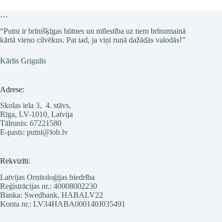
…
“Putni ir brīnišķīgas būtnes un mīlestība uz tiem brīnumainā
kārtā vieno cilvēkus. Pat tad, ja viņi runā dažādās valodās!”
Kārlis Grigulis
Adrese:
Skolas iela 3, 4. stāvs,
Rīga, LV-1010, Latvija
Tālrunis: 67221580
E-pasts: putni@lob.lv
Rekvizīti:
Latvijas Ornitoloģijas biedrība
Reģistrācijas nr.: 40008002230
Banka: Swedbank, HABALV22
Konta nr.: LV34HABA000140J035491