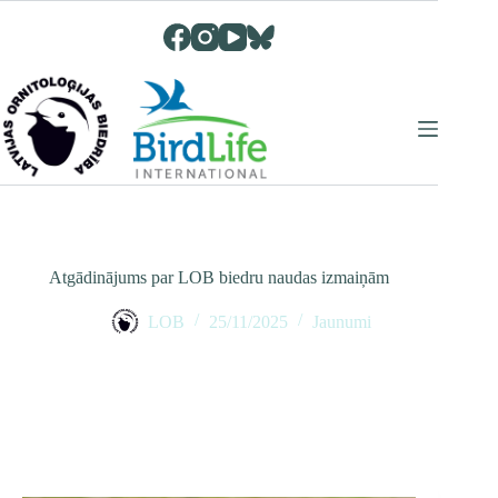
Skip
to
content
Atgādinājums par LOB biedru naudas izmaiņām
LOB
25/11/2025
Jaunumi