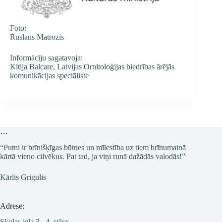
Foto:
Ruslans Matrozis
Informāciju sagatavoja:
Kitija Balcare, Latvijas Ornitoloģijas biedrības ārējās
komunikācijas speciāliste
…
“Putni ir brīnišķīgas būtnes un mīlestība uz tiem brīnumainā
kārtā vieno cilvēkus. Pat tad, ja viņi runā dažādās valodās!”
Kārlis Grigulis
Adrese:
Skolas iela 3, 4. stāvs,