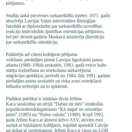
pētījumos.
Studiju laikā pievērsies sarkanrīklīšu izpētei: 1971. gadā
absolvēja Latvijas Valsts universitātes Bioloģijas
fakultāti ar diplomdarbu par sarkanrīklīšu uzvedības
reakciju individuālās īpatnības orientācijas pētījumos,
bet pēc desmit gadiem Maskavā aizstāvēja disertāciju
par sarkanrīklīšu orientāciju.
Palīdzējis arī citiem kolēģiem pētījumu
veikšanā, piedalījies pirmā Latvijas ligzdojošo putnu
atlanta (1980–1984) uzskaitēs, 1983. gadā veicis balto
stārķu iezīmēšanu un izsekošanu aizkavējuma
migrācijas apstākļos, periodā no 1984. līdz 1991. gadam
piedalījies putnu uzskaitēs un riska zonu noteikšanā
lidlauku teritorijās un to apkārtnē.
Plašākai publikai ir zināmas divas Jefima
Kaca sarakstītas un sērijā “Dabas un mēs” iznākušās
populārzinātniskāsgrāmatas “Kā migrē un orientējas
putni” (1985) un “Putnu valoda” (1989). Kopš 1992.
gada Jefims Kacs ar ģimeni dzīvo ASV, aizvien esot
saziņā ar bijušajiem kolēģiem, regulāri apmeklē Latviju
un tiekas ar ornitologiem. Jefims Kacs ir viens no LOB