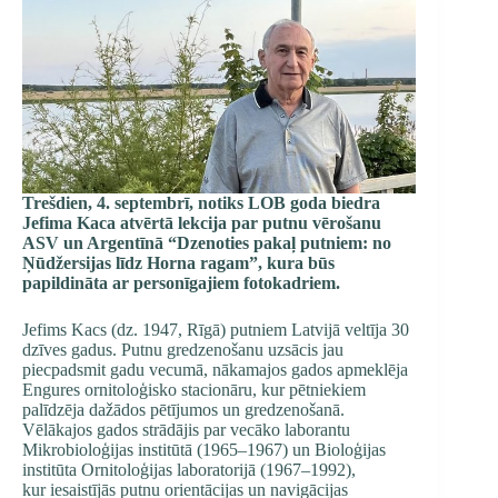
Trešdien, 4. septembrī, notiks LOB goda biedra
Jefima Kaca atvērtā lekcija par putnu vērošanu
ASV un Argentīnā “Dzenoties pakaļ putniem: no
Ņūdžersijas līdz Horna ragam”, kura būs
papildināta ar personīgajiem fotokadriem.
Jefims Kacs (dz. 1947, Rīgā) putniem Latvijā veltīja 30
dzīves gadus. Putnu gredzenošanu uzsācis jau
piecpadsmit gadu vecumā, nākamajos gados apmeklēja
Engures ornitoloģisko stacionāru, kur pētniekiem
palīdzēja dažādos pētījumos un gredzenošanā.
Vēlākajos gados strādājis par vecāko laborantu
Mikrobioloģijas institūtā (1965–1967) un Bioloģijas
institūta Ornitoloģijas laboratorijā (1967–1992),
kur iesaistījās putnu orientācijas un navigācijas