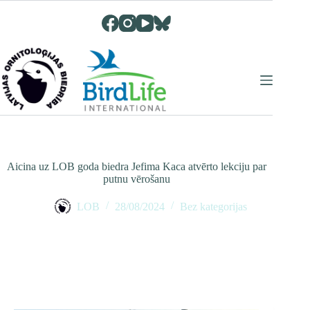
Skip
to
content
Aicina uz LOB goda biedra Jefima Kaca atvērto lekciju par
putnu vērošanu
LOB
28/08/2024
Bez kategorijas