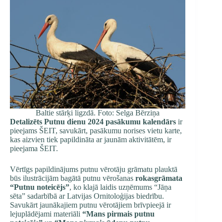
Baltie stārķi ligzdā. Foto: Selga Bērziņa
Detalizēts Putnu dienu 2024 pasākumu kalendārs
ir
pieejams
ŠEIT
, savukārt, pasākumu norises vietu karte,
kas aizvien tiek papildināta ar jaunām aktivitātēm, ir
pieejama
ŠEIT
.
Vērtīgs papildinājums putnu vērotāju grāmatu plauktā
būs ilustrācijām bagātā putnu vērošanas
rokasgrāmata
“Putnu noteicējs”
,
ko klajā laidis uzņēmums “Jāņa
sēta” sadarbībā ar Latvijas Ornitoloģijas biedrību.
Savukārt jaunākajiem putnu vērotājiem brīvpieejā ir
lejuplādējami materiāli
“Mans pirmais putnu