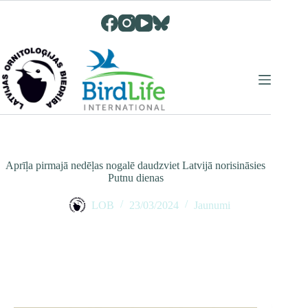
Skip
to
content
Aprīļa pirmajā nedēļas nogalē daudzviet Latvijā norisināsies
Putnu dienas
LOB
23/03/2024
Jaunumi