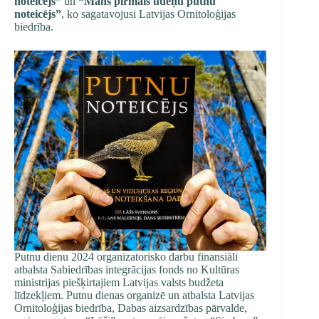
noteicējs”
un
“Mans pirmais ūdeņu putnu
noteicējs”
,
ko sagatavojusi Latvijas Ornitoloģijas
biedrība.
Putnu dienu 2024 organizatorisko darbu finansiāli
atbalsta Sabiedrības integrācijas fonds no Kultūras
ministrijas piešķirtajiem Latvijas valsts budžeta
līdzekļiem. Putnu dienas organizē un atbalsta Latvijas
Ornitoloģijas biedrība, Dabas aizsardzības pārvalde,