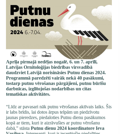
Aprīļa pirmajā nedēļas nogalē, 6. un 7. aprīlī,
Latvijas Ornitoloģijas biedrības virsvadībā
daudzviet Latvijā norisināsies Putnu dienas 2024.
Programmā paredzēti vairāk nekā 40 pasākumi,
tostarp putnu vērošanas pārgājieni, putnu būrīšu
darbnīcas, izglītojošas nodarbības un citas
tematiskas aktivitātes.
“Līdz ar pavasari nāk putnu vērošanas aktīvais laiks. Šis
ir labs brīdis, lai dotos ārpus telpām un piedzīvotu
jaunas pieredzes, piedaloties Putnu dienu pasākumos
kopā ar tiem, kuri ir aizrāvušies ar putnu vērošanu
dabā,” stāsta
Putnu dienu 2024 koordinatore Ieva
Vavilova
. Interesenti, kuri ir iecerējušie piedalīties