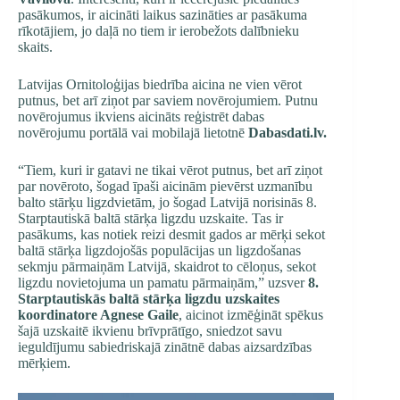
pasākumos, ir aicināti laikus sazināties ar pasākuma
rīkotājiem, jo daļā no tiem ir ierobežots dalībnieku
skaits.
Latvijas Ornitoloģijas biedrība aicina ne vien vērot
putnus, bet arī ziņot par saviem novērojumiem. Putnu
novērojumus ikviens aicināts reģistrēt dabas
novērojumu portālā vai mobilajā lietotnē
Dabasdati.lv.
“Tiem, kuri ir gatavi ne tikai vērot putnus, bet arī ziņot
par novēroto, šogad īpaši aicinām pievērst uzmanību
balto stārķu ligzdvietām, jo šogad Latvijā norisinās 8.
Starptautiskā baltā stārķa ligzdu uzskaite. Tas ir
pasākums, kas notiek reizi desmit gados ar mērķi sekot
baltā stārķa ligzdojošās populācijas un ligzdošanas
sekmju pārmaiņām Latvijā, skaidrot to cēloņus, sekot
ligzdu novietojuma un pamatu pārmaiņām,” uzsver
8.
Starptautiskās baltā stārķa ligzdu uzskaites
koordinatore Agnese Gaile
, aicinot izmēģināt spēkus
šajā uzskaitē ikvienu brīvprātīgo, sniedzot savu
ieguldījumu sabiedriskajā zinātnē dabas aizsardzības
mērķiem.