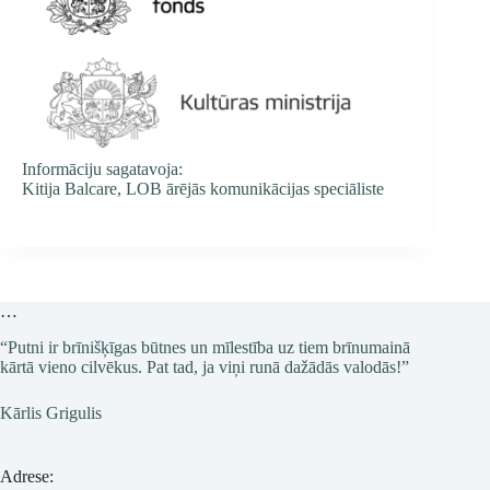
Informāciju sagatavoja:
Kitija Balcare, LOB ārējās komunikācijas speciāliste
…
“Putni ir brīnišķīgas būtnes un mīlestība uz tiem brīnumainā
kārtā vieno cilvēkus. Pat tad, ja viņi runā dažādās valodās!”
Kārlis Grigulis
Adrese: