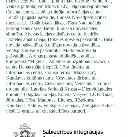
maizes ceptuve “Lāči”, putnu māju ražotne “Simbaro”,
veikals putnotājiem Motacilla.lv, Jelgavas reģionālais
tūrisma centrs, Lubāna mitrāja informācijas centrs,
Lendžu pagasta pārvalde, Ludzas Novadpētniecības
muzejs, LU Botāniskais dārzs, Rīgas Nacionālais
zooloģiskais dārzs, Bērnu klīniskā universitātes
slimnīca, Abavas ielejas attīstības centra biedrība,
Dobeles amatu māja, Dobeles novada pašvaldība, Talsu
novada pašvaldība, Kuldīgas novada pašvaldība,
Ventspils novada pašvaldība, Madonas novada
pašvaldība, Aronas pagasta bibliotēka, atpūtas
komplekss “Miķelis”, Zinātnes un izglītības inovāciju
centrs Dabas māja Liepājā, Cēsu tūrisma un
informācijas centrs, strausu ferma “Mazzariņi”,
Kandavas kultūras nams, Cesvaines tūrisma un
informācijas centrs, Cesvaines pils, Ventspils Livonijas
ordeņa pils, Latvijas Sarkanā Krusta – Dienvidlatgales
komiteja (Dagdas nodaļa), Solvita Višķere, LOB Rīgas,
Jūrmalas, Cēsu, Madonas, Litenes, Rēzeknes,
Kandavas, Saldus, Ventspils, Liepājas, Zemgales-Sēlijas
vietējās grupas un citi sadarbības partneri.