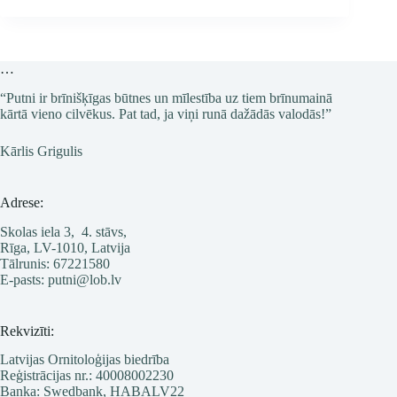
…
“Putni ir brīnišķīgas būtnes un mīlestība uz tiem brīnumainā
kārtā vieno cilvēkus. Pat tad, ja viņi runā dažādās valodās!”
Kārlis Grigulis
Adrese:
Skolas iela 3, 4. stāvs,
Rīga, LV-1010, Latvija
Tālrunis: 67221580
E-pasts: putni@lob.lv
Rekvizīti:
Latvijas Ornitoloģijas biedrība
Reģistrācijas nr.: 40008002230
Banka: Swedbank, HABALV22