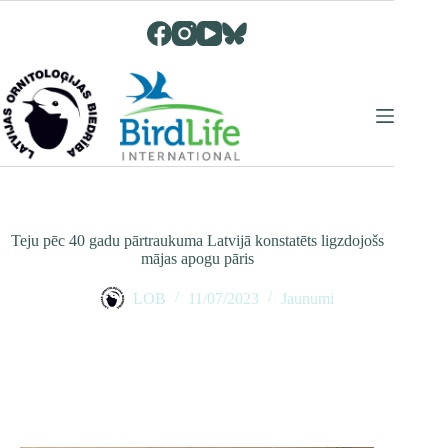
Skip
to
content
Teju pēc 40 gadu pārtraukuma Latvijā konstatēts ligzdojošs
mājas apogu pāris
LOB
11/07/2023
Jaunumi