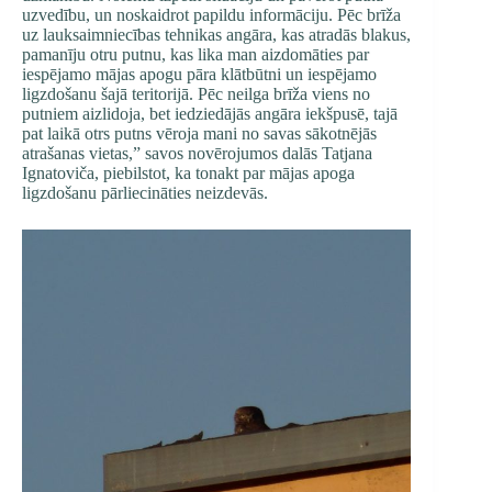
uzvedību, un noskaidrot papildu informāciju. Pēc brīža
uz lauksaimniecības tehnikas angāra, kas atradās blakus,
pamanīju otru putnu, kas lika man aizdomāties par
iespējamo mājas apogu pāra klātbūtni un iespējamo
ligzdošanu šajā teritorijā. Pēc neilga brīža viens no
putniem aizlidoja, bet iedziedājās angāra iekšpusē, tajā
pat laikā otrs putns vēroja mani no savas sākotnējās
atrašanas vietas,” savos novērojumos dalās Tatjana
Ignatoviča, piebilstot, ka tonakt par mājas apoga
ligzdošanu pārliecināties neizdevās.