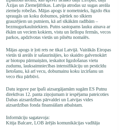
Āzijas un Ziemeļāfrikas. Latvija atrodas uz sugas areāla
ziemeļu robežas. Mājas apogs ir nometnieks, ligzdo ēku
spraugās un koku dobumos, pārtiek no sīkiem
grauzējiem un putniem, kā arī sīkākām radībām –
bezmugurkaulniekiem. Putns sastopams lauku ainava ar
ēkām un veciem kokiem, vistu un liellopu fermās, vecos
parkos, apdzīvotas vietās un pilsētu nomalēs.
Mājas apogs ir ļoti rets ne tikai Latvijā. Vairākās Eiropas
vietās tā areāls ir sašaurinājies, ko skaidro galvenokārt
ar biotopu pārmaiņām, ieskaitot ligzdošanas vietu
zudumu, lauksaimniecības intensifikāciju un pesticīdu
lietošanu, kā arī vecu, dobumainu koku izciršanu un
veco ēku pārbūvi.
Datu ieguve par īpaši aizsargājamām sugām ES Putnu
direktīvas 12. panta ziņojumam ir iespējama pateicoties
Dabas aizsardzības pārvaldei un Latvijas vides
aizsardzības fonda finansiālam atbalstam.
Informāciju sagatavoja:
Kitija Balcare, LOB ārējās komunikācijas vadītāja