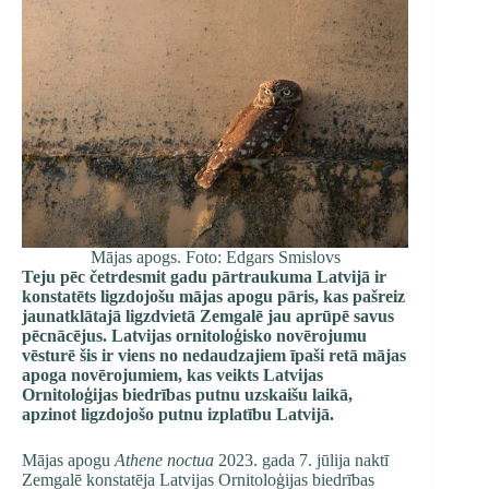
Mājas apogs. Foto: Edgars Smislovs
Teju pēc četrdesmit gadu pārtraukuma Latvijā ir
konstatēts ligzdojošu mājas apogu pāris, kas pašreiz
jaunatklātajā ligzdvietā Zemgalē jau aprūpē savus
pēcnācējus. Latvijas ornitoloģisko novērojumu
vēsturē šis ir viens no nedaudzajiem īpaši retā mājas
apoga novērojumiem, kas veikts Latvijas
Ornitoloģijas biedrības putnu uzskaišu laikā,
apzinot ligzdojošo putnu izplatību Latvijā.
Mājas apogu
Athene noctua
2023. gada 7. jūlija naktī
Zemgalē konstatēja Latvijas Ornitoloģijas biedrības