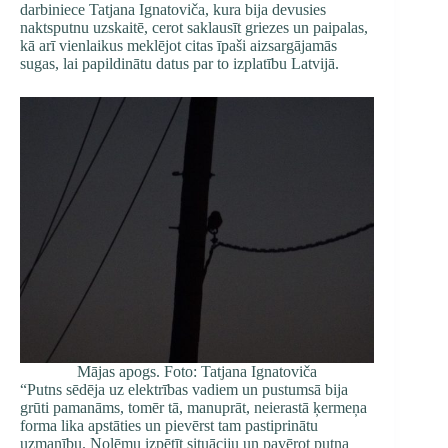
darbiniece Tatjana Ignatoviča, kura bija devusies
naktsputnu uzskaitē, cerot saklausīt griezes un paipalas,
kā arī vienlaikus meklējot citas īpaši aizsargājamās
sugas, lai papildinātu datus par to izplatību Latvijā.
Mājas apogs. Foto: Tatjana Ignatoviča
“Putns sēdēja uz elektrības vadiem un pustumsā bija
grūti pamanāms, tomēr tā, manuprāt, neierastā ķermeņa
forma lika apstāties un pievērst tam pastiprinātu
uzmanību. Nolēmu izpētīt situāciju un pavērot putna