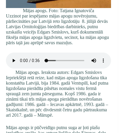
Mājas apogs. Foto: Tatjana Ignatoviča
Uzzinot par iespējamo mājas apogu novērojumu,
pārliecināties par Latvijā reto ligzdotāju 8. jūlijā devās
Latvijas Ornitoloģijas biedrības darbinieks, putnu
uzskaišu veicējs Edgars Smislovs, kurš dokumentāli
fiksēja mājas apoga ligzdvietu, secinot, ka mājas apogu
pāris tajā jau aprūpē savus mazuļus.
Mājas apogs. Ieraksta autors: Edgars Smislovs
Iepriekšējā retā reize, kad mājas apoga ligzdošana tika
konstatēta Latvijā, bija 1984. gadā Ventspilī, kad putna
ligzdošana pierādīta pilsētas nomales vistu fermā
spraugā zem jumta pārseguma. Kopš 1986. gada ir
zināmi tikai trīs mājas apoga pierādītas novērošanas
gadījumi: 1986. gadā – Iecavas apkārtnē, 1993. gadā –
Skaistkalnē, un pēc divdesmit četru gadu pārtraukuma
arī 2017. gadā – Mārupē.
Mājas apogs ir pūčveidīgo putnu suga ar ļoti plašu
izplatības areālu, kas aptver lielāko daļu Eiropas, daļu