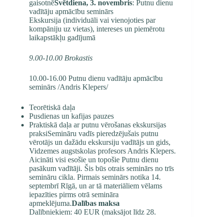
gaisotnē
Svētdiena, 3. novembris
: Putnu dienu
vadītāju apmācību seminārs
Ekskursija (individuāli vai vienojoties par
kompāniju uz vietas), intereses un piemērotu
laikapstākļu gadījumā
9.00-10.00 Brokastis
10.00-16.00 Putnu dienu vadītāju apmācību
seminārs /Andris Klepers/
Teorētiskā daļa
Pusdienas un kafijas pauzes
Praktiskā daļa ar putnu vērošanas ekskursijas
praksiSemināru vadīs pieredzējušais putnu
vērotājs un dažādu ekskursiju vadītājs un gids,
Vidzemes augstskolas profesors Andris Klepers.
Aicināti visi esošie un topošie Putnu dienu
pasākum vadītāji. Šis būs otrais seminārs no trīs
semināru cikla. Pirmais seminārs notika 14.
septembrī Rīgā, un ar tā materiāliem vēlams
iepazīties pirms otrā semināra
apmeklējuma.
Dalības maksa
Dalībniekiem: 40 EUR (maksājot līdz 28.