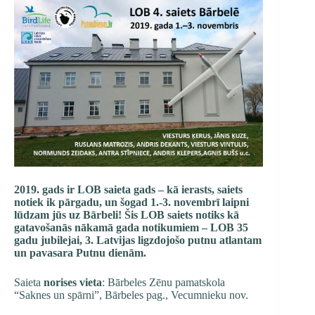
2019. gads ir LOB saieta gads – kā ierasts, saiets
notiek ik pārgadu, un šogad 1.-3. novembrī laipni
lūdzam jūs uz Bārbeli! Šis LOB saiets notiks kā
gatavošanās nākamā gada notikumiem – LOB 35
gadu jubilejai, 3. Latvijas ligzdojošo putnu atlantam
un pavasara Putnu dienām.
Saieta
norises vieta
: Bārbeles Zēnu pamatskola
“Saknes un spārni”, Bārbeles pag., Vecumnieku nov.