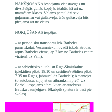
NAKŠŅOŠANA iespējama vienstāvīgās un
divstāvīgās gultās kopējās istabās, kā arī uz
matračiem klasēs. Vēlams ņemt līdzi savu
guļammaisu vai gultasveļu, taču gultasveļa būs
pieejama arī uz vietas.
NOKĻŪŠANAS iespējas:
– ar personisko transportu līdz Bārbeles
pamatskolai, Vecumnieku novadā (skola atrodas
ārpus Bārbeles ciema, ap 2 km no Bārbeles centra
virzienā uz Valli);
– ar sabiedrisko autobusu Rīga-Skaistkalne
(piektdien plkst. 18.10 un sestdien/svētdien plkst.
7.35 no Rīgas, jābrauc līdz Bārbelei); izmantojot
šo autobusu, ziņojiet un atbrauksim pretī. Uz
Bārbeli iespējams atbraukt arī ar autobusu
Bauska-Jaunjelgava-Jēkabpils (pietura ir tieši pie
skolas).