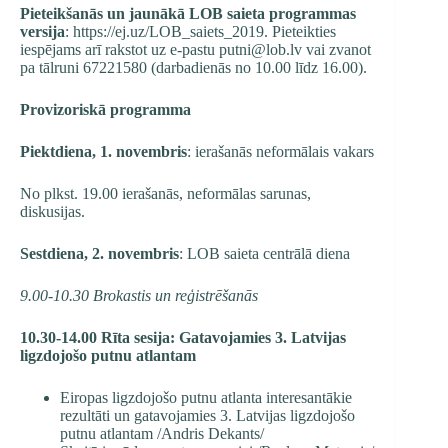
Pieteikšanās un jaunākā LOB saieta programmas
versija
:
https://ej.uz/LOB_saiets_2019
. Pieteikties
iespējams arī rakstot uz e-pastu
putni@lob.lv
vai zvanot
pa tālruni 67221580 (darbadienās no 10.00 līdz 16.00).
Provizoriskā programma
Piektdiena, 1. novembris
: ierašanās neformālais vakars
No plkst. 19.00 ierašanās, neformālas sarunas,
diskusijas.
Sestdiena, 2. novembris
: LOB saieta centrālā diena
9.00-10.30 Brokastis un reģistrēšanās
10.30-14.00 Rīta sesija: Gatavojamies 3. Latvijas
ligzdojošo putnu atlantam
Eiropas ligzdojošo putnu atlanta interesantākie
rezultāti un gatavojamies 3. Latvijas ligzdojošo
putnu atlantam /Andris Dekants/