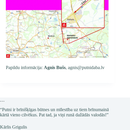
Papildu informācija:
Agnis Bušs
, agnis@putnidaba.lv
…
“Putni ir brīnišķīgas būtnes un mīlestība uz tiem brīnumainā
kārtā vieno cilvēkus. Pat tad, ja viņi runā dažādās valodās!”
Kārlis Grigulis