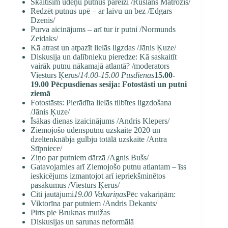
Skaitīsim ūdeņu putnus pareizi /Ruslans Matrozis/
Redzēt putnus upē – ar laivu un bez /Edgars
Dzenis/
Purva aicinājums – arī tur ir putni /Normunds
Zeidaks/
Kā atrast un atpazīt lielās ligzdas /Jānis Ķuze/
Diskusija un dalībnieku pieredze: Kā saskaitīt
vairāk putnu nākamajā atlantā? /moderators
Viesturs Ķerus/
14.00-15.00 Pusdienas
15.00-
19.00 Pēcpusdienas sesija: Fotostāsti un putni
ziemā
Fotostāsts: Pierādīta lielās tilbītes ligzdošana
/Jānis Ķuze/
Īsākas dienas izaicinājums /Andris Klepers/
Ziemojošo ūdensputnu uzskaite 2020 un
dzeltenknābja gulbju totālā uzskaite /Antra
Stīpniece/
Ziņo par putniem dārzā /Agnis Bušs/
Gatavojamies arī Ziemojošo putnu atlantam – īss
ieskicējums izmantojot arī iepriekšminētos
pasākumus /Viesturs Ķerus/
Citi jautājumi
19.00 Vakariņas
Pēc vakariņām:
Viktorīna par putniem /Andris Dekants/
Pirts pie Bruknas muižas
Diskusijas un sarunas neformālā