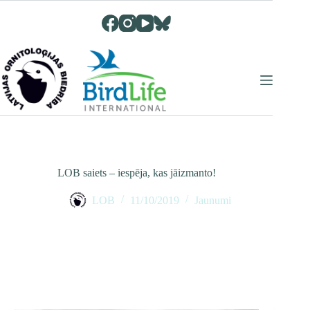
Skip
to
content
LOB saiets – iespēja, kas jāizmanto!
LOB
11/10/2019
Jaunumi