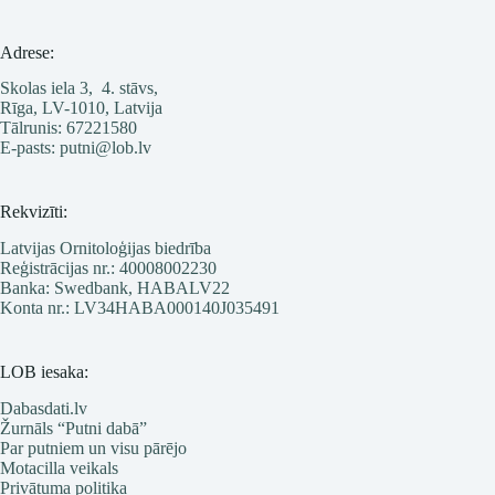
Adrese:
Skolas iela 3, 4. stāvs,
Rīga, LV-1010, Latvija
Tālrunis: 67221580
E-pasts: putni@lob.lv
Rekvizīti:
Latvijas Ornitoloģijas biedrība
Reģistrācijas nr.: 40008002230
Banka: Swedbank, HABALV22
Konta nr.: LV34HABA000140J035491
LOB iesaka:
Dabasdati.lv
Žurnāls “Putni dabā”
Par putniem un visu pārējo
Motacilla veikals
Privātuma politika