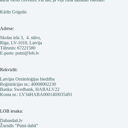
Kārlis Grigulis
Adrese:
Skolas iela 3, 4. stāvs,
Rīga, LV-1010, Latvija
Tālrunis: 67221580
E-pasts: putni@lob.lv
Rekvizīti:
Latvijas Ornitoloģijas biedrība
Reģistrācijas nr.: 40008002230
Banka: Swedbank, HABALV22
Konta nr.: LV34HABA000140J035491
LOB iesaka:
Dabasdati.lv
Žurnāls “Putni dabā”