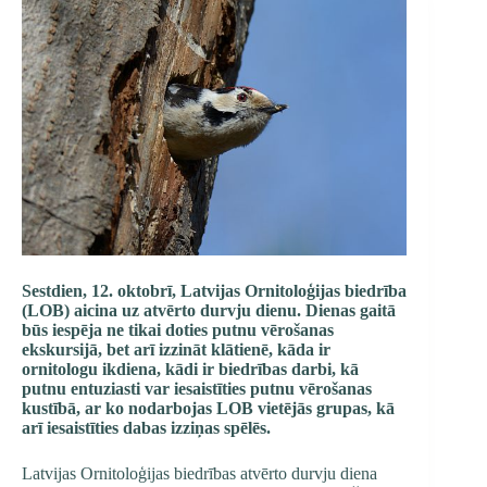
Sestdien, 12. oktobrī, Latvijas Ornitoloģijas biedrība
(LOB) aicina uz atvērto durvju dienu. Dienas gaitā
būs iespēja ne tikai doties putnu vērošanas
ekskursijā, bet arī izzināt klātienē, kāda ir
ornitologu ikdiena, kādi ir biedrības darbi, kā
putnu entuziasti var iesaistīties putnu vērošanas
kustībā, ar ko nodarbojas LOB vietējās grupas, kā
arī iesaistīties dabas izziņas spēlēs.
Latvijas Ornitoloģijas biedrības atvērto durvju diena