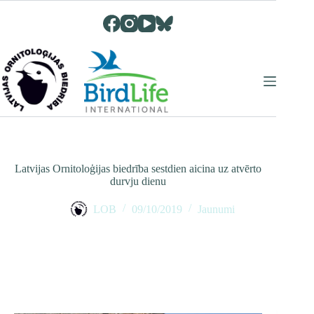
Skip
to
content
Latvijas Ornitoloģijas biedrība sestdien aicina uz atvērto
durvju dienu
LOB
09/10/2019
Jaunumi