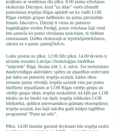
iesāksies ar sestdienas rīta plkst. 8.00 putnu vērošanas
ekskursiju Dārziņos, kurā “uz ādas” varēs izbaudīt
putnošanas iespējas Rīgas apkārtē un ko vadīs LOB
Rīgas vietējās grupas dalībnieks un putnu pārzinātājs
Imants Jakovļevs. Dārziņi ir viena no putniem
bagātākajām vietām Pierīgā, putnu vērošana šajā vietā
būs saistoša kā putnu vērošanas iesācējam, tā rūdītam
entuziastam. Dalība ekskursijā ar iepriekšpieteikšanos,
rakstot uz e-pastu: putni@lob.lv.
Laika posmā no plkst. 12.00 līdz plkst. 14.00 ikviens ir
aicināts ierasties Latvijas Ornitoloģijas biedrības
“mājvietā” Rīgā, Skolas ielā 3, 4. stāvā. Tur norisināsies
daudzveidīgas aktivitātes: spēles un atjautības uzdevumi
par dabu un putniem; iespēja uzzināt, kādus rīkus
izmanto putnu vērotāji; iespēja uzzināt visu par putnu
būrīšiem; iepazīšanās ar LOB Rīgas vietējo grupu un
vietējo grupu ideju; iespēja noskaidrot, kā kļūt par LOB
biedru un ko biedri var darīt; iespēja ielūkoties LOB
bibliotēkā, aplūkot interesantākos grāmatu eksemplārus;
iespēja uzzināt, kas šajā mācību gadā ietilpst izglītības
programmā “Putni un mēs”.
Plkst. 14.00 stundas garumā ikvienam būs iespēja uzdot