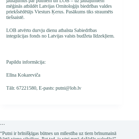
jautājumus par putniem un LOB – uz jautājumiem
mēģinās atbildēt Latvijas Ornitoloģijs biedrības valdes
priekšsēdētājs Viesturs Ķerus. Pasākums tiks straumēts
tiešsaistē.
LOB atvērto durvju dienu atbalsta Sabiedrības
integrācijas fonds no Latvijas valsts budžeta līdzekļiem.
Papildu informācija:
Elīna Kokareviča
Tālr. 67221580, E-pasts: putni@lob.lv
…
“Putni ir brīnišķīgas būtnes un mīlestība uz tiem brīnumainā
kārtā vieno cilvēkus. Pat tad, ja viņi runā dažādās valodās!”