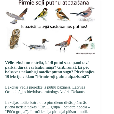
Vēlies zināt un noteikt, kādi putni sastopami tavā
parkā, dārzā vai lauku mājā? Gribi zināt, kā pēc
balss var nešaubīgi noteikt putnu sugu? Pievienojies
10 lekciju ciklam “Pirmie soļi putnu atpazīšanā”!
Lekcijas vadīs pieredzējis putnu pazinējs, Latvijas
Ornitoloģijas biedrības ornitologs Andris Dekants.
Lekcijas notiks katru otro pirmdienu divās plūsmās
(vienā nedēļā tiekas “Cīruļu grupa”, bet otrā nedēļā –
“Pūču grupa”). Pirmā lekcija pirmajai plūsmai notiks