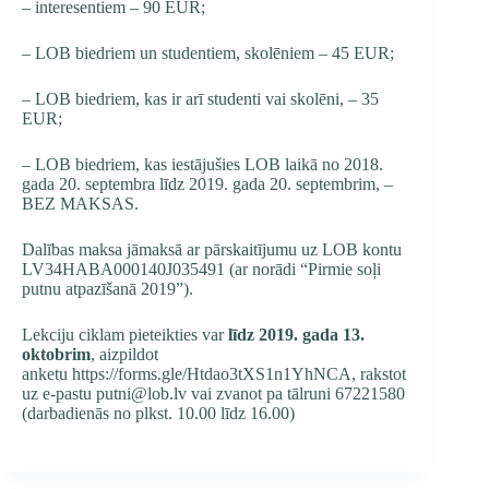
– interesentiem – 90 EUR;
– LOB biedriem un studentiem, skolēniem – 45 EUR;
– LOB biedriem, kas ir arī studenti vai skolēni, – 35
EUR;
– LOB biedriem, kas iestājušies LOB laikā no 2018.
gada 20. septembra līdz 2019. gada 20. septembrim, –
BEZ MAKSAS.
Dalības maksa jāmaksā ar pārskaitījumu uz LOB kontu
LV34HABA000140J035491 (ar norādi “Pirmie soļi
putnu atpazīšanā 2019”).
Lekciju ciklam pieteikties var
līdz 2019. gada 13.
oktobrim
, aizpildot
anketu
https://forms.gle/Htdao3tXS1n1YhNCA
, rakstot
uz e-pastu putni@lob.lv vai zvanot pa tālruni 67221580
(darbadienās no plkst. 10.00 līdz 16.00)