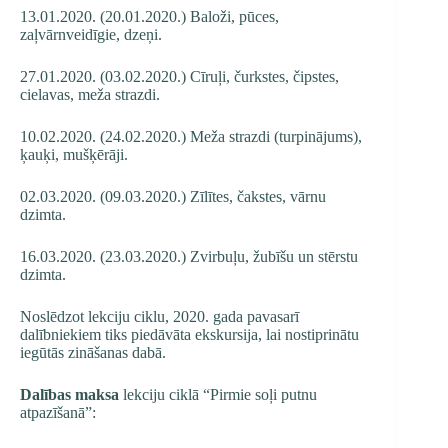
13.01.2020. (20.01.2020.) Baloži, pūces,
zaļvārnveidīgie, dzeņi.
27.01.2020. (03.02.2020.) Cīruļi, čurkstes, čipstes,
cielavas, meža strazdi.
10.02.2020. (24.02.2020.) Meža strazdi (turpinājums),
ķauķi, mušķērāji.
02.03.2020. (09.03.2020.) Zīlītes, čakstes, vārnu
dzimta.
16.03.2020. (23.03.2020.) Zvirbuļu, žubīšu un stērstu
dzimta.
Noslēdzot lekciju ciklu, 2020. gada pavasarī
dalībniekiem tiks piedāvāta ekskursija, lai nostiprinātu
iegūtās zināšanas dabā.
Dalības maksa
lekciju ciklā “Pirmie soļi putnu
atpazīšanā”: