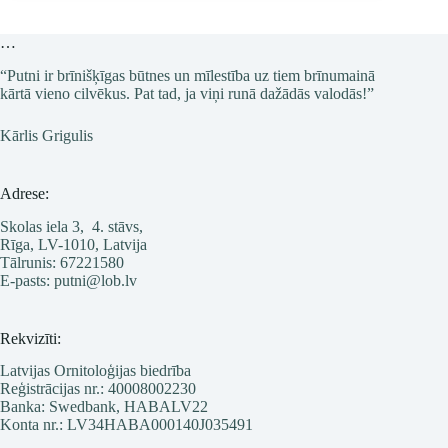
…
“Putni ir brīnišķīgas būtnes un mīlestība uz tiem brīnumainā
kārtā vieno cilvēkus. Pat tad, ja viņi runā dažādās valodās!”
Kārlis Grigulis
Adrese:
Skolas iela 3, 4. stāvs,
Rīga, LV-1010, Latvija
Tālrunis: 67221580
E-pasts: putni@lob.lv
Rekvizīti:
Latvijas Ornitoloģijas biedrība
Reģistrācijas nr.: 40008002230
Banka: Swedbank, HABALV22
Konta nr.: LV34HABA000140J035491