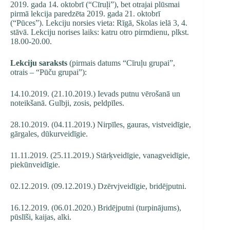
2019. gada 14. oktobrī (“Cīruļi”), bet otrajai plūsmai
pirmā lekcija paredzēta 2019. gada 21. oktobrī
(“Pūces”). Lekciju norsies vieta: Rīgā, Skolas ielā 3, 4.
stāvā. Lekciju norises laiks: katru otro pirmdienu, plkst.
18.00-20.00.
Lekciju saraksts
(pirmais datums “Cīruļu grupai”,
otrais – “Pūču grupai”):
14.10.2019. (21.10.2019.) Ievads putnu vērošanā un
noteikšanā. Gulbji, zosis, peldpīles.
28.10.2019. (04.11.2019.) Nirpīles, gauras, vistveidīgie,
gārgales, dūkurveidīgie.
11.11.2019. (25.11.2019.) Stārķveidīgie, vanagveidīgie,
piekūnveidīgie.
02.12.2019. (09.12.2019.) Dzērvjveidīgie, bridējputni.
16.12.2019. (06.01.2020.) Bridējputni (turpinājums),
pūslīši, kaijas, alki.