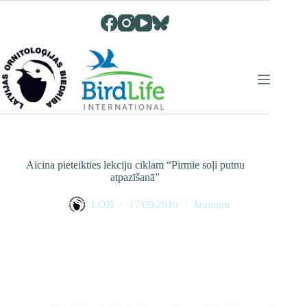
Skip
to
content
Aicina pieteikties lekciju ciklam “Pirmie soļi putnu
atpazīšanā”
LOB
17/09/2019
Jaunumi