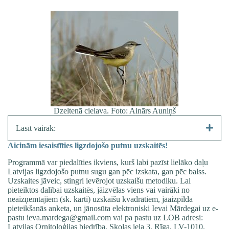
Dzeltenā cielava. Foto: Ainārs Auniņš
Lasīt vairāk:
Aicinām iesaistīties ligzdojošo putnu uzskaitēs!
Programmā var piedalīties ikviens, kurš labi pazīst lielāko daļu
Latvijas ligzdojošo putnu sugu gan pēc izskata, gan pēc balss.
Uzskaites jāveic, stingri ievērojot
uzskaišu metodiku
. Lai
pieteiktos dalībai uzskaitēs, jāizvēlas viens vai vairāki no
neaizņemtajiem (sk. karti) uzskaišu kvadrātiem, jāaizpilda
pieteikšanās anketa
, un jānosūta elektroniski Ievai Mārdegai uz e-
pastu
ieva.mardega@gmail.com
vai pa pastu uz LOB adresi:
Latvijas Ornitoloģijas biedrība, Skolas iela 3, Rīga, LV-1010.