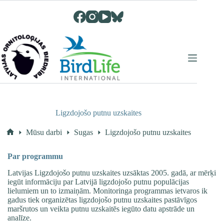
Skip
to
content
Ligzdojošo putnu uzskaites
Mūsu darbi
Sugas
Ligzdojošo putnu uzskaites
Home
Par programmu
Latvijas Ligzdojošo putnu uzskaites uzsāktas 2005. gadā, ar mērķi
iegūt informāciju par Latvijā ligzdojošo putnu populācijas
lielumiem un to izmaiņām. Monitoringa programmas ietvaros ik
gadus tiek organizētas ligzdojošo putnu uzskaites pastāvīgos
maršrutos un veikta putnu uzskaitēs iegūto datu apstrāde un
analīze.