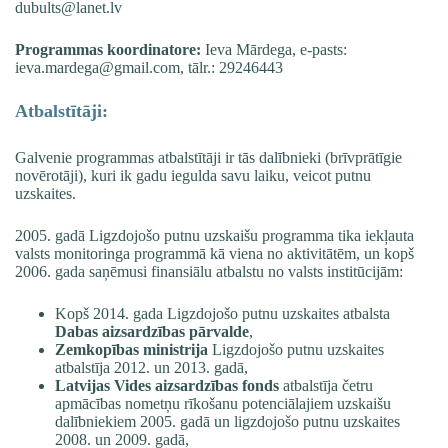
dubults@lanet.lv
Programmas koordinatore:
Ieva Mārdega, e-pasts:
ieva.mardega@gmail.com
, tālr.: 29246443
Atbalstītāji:
Galvenie programmas atbalstītāji ir tās dalībnieki (brīvprātīgie
novērotāji), kuri ik gadu iegulda savu laiku, veicot putnu
uzskaites.
2005. gadā Ligzdojošo putnu uzskaišu programma tika iekļauta
valsts monitoringa programmā kā viena no aktivitātēm, un kopš
2006. gada saņēmusi finansiālu atbalstu no valsts institūcijām:
Kopš 2014. gada Ligzdojošo putnu uzskaites atbalsta
Dabas aizsardzības pārvalde
,
Zemkopības ministrija
Ligzdojošo putnu uzskaites
atbalstīja 2012. un 2013. gadā,
Latvijas Vides aizsardzības fonds
atbalstīja četru
apmācības nometņu rīkošanu potenciālajiem uzskaišu
dalībniekiem 2005. gadā un ligzdojošo putnu uzskaites
2008. un 2009. gadā,