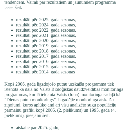
tendencēm. Vairāk par rezultātiem un jaunumiem programmā
lasiet šeit:
rezultāti pēc 2025. gada sezonas
,
rezultāti pēc 2024. gada sezonas
,
rezultāti pēc 2022. gada sezonas
,
rezultāti pēc 2021. gada sezonas
,
rezultāti pēc 2020. gada sezonas
,
rezultāti pēc 2019. gada sezonas,
rezultāti pēc 2018. gada sezonas
,
rezultāti pēc 2017. gada sezonas
,
rezultāti pēc 2016. gada sezonas
,
rezultāti pēc 2015. gada sezonas
,
rezultāti pēc 2014. gada sezonas
Kopš 2006. gada ligzdojošo putnu uzskaišu programma tiek
īstenota kā daļa no Valsts Bioloģiskās daudzveidības monitoringa
programmas, kur tā iekļauta Valsts (fona) monitoringa sadaļā kā
“Dienas putnu monitorings”. Ikgadējie monitoringa atskaišu
ziņojumi, kuros aplūkojami arī visu analizēto sugu populāciju
pārmaiņu grafiki kopš 2005. (2. pielikums) un 1995. gada (4.
pielikums), pieejami šeit:
atskaite par 2025. gadu
,