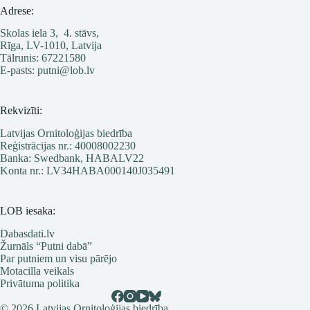
Adrese:
Skolas iela 3, 4. stāvs,
Rīga, LV-1010, Latvija
Tālrunis: 67221580
E-pasts: putni@lob.lv
Rekvizīti:
Latvijas Ornitoloģijas biedrība
Reģistrācijas nr.: 40008002230
Banka: Swedbank, HABALV22
Konta nr.: LV34HABA000140J035491
LOB iesaka:
Dabasdati.lv
Žurnāls “Putni dabā”
Par putniem un visu pārējo
Motacilla veikals
Privātuma politika
© 2026 Latvijas Ornitoloģijas biedrība