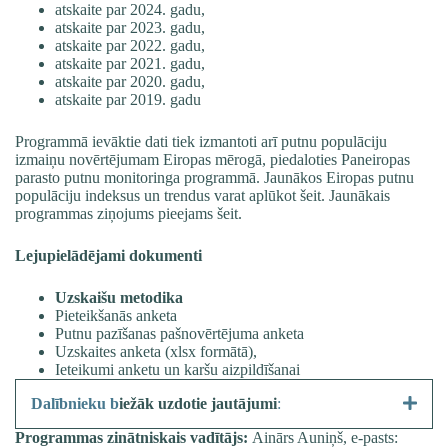
atskaite par 2024. gadu
,
atskaite par 2023. gadu
,
atskaite par 2022. gadu
,
atskaite par 2021. gadu
,
atskaite par 2020. gadu
,
atskaite par 2019. gadu
Programmā ievāktie dati tiek izmantoti arī putnu populāciju
izmaiņu novērtējumam Eiropas mērogā, piedaloties
Paneiropas
parasto putnu monitoringa programmā
. Jaunākos Eiropas putnu
populāciju indeksus un trendus varat aplūkot
šeit
. Jaunākais
programmas ziņojums pieejams
šeit
.
Lejupielādējami dokumenti
Uzskaišu metodika
Pieteikšanās anketa
Putnu pazīšanas pašnovērtējuma anketa
Uzskaites anketa (
xlsx
formātā),
Ieteikumi anketu un karšu aizpildīšanai
Dalībnieku b
iežāk uzdotie jautājumi
:
Programmas zinātniskais
vadītājs:
Ainārs Auniņš, e-pasts: