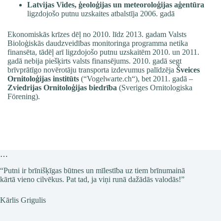
Latvijas Vides, ģeoloģijas un meteoroloģijas aģentūra
ligzdojošo putnu uzskaites atbalstīja 2006. gadā
Ekonomiskās krīzes dēļ no 2010. līdz 2013. gadam Valsts
Bioloģiskās daudzveidības monitoringa programma netika
finansēta, tādēļ arī ligzdojošo putnu uzskaitēm 2010. un 2011.
gadā nebija piešķirts valsts finansējums. 2010. gadā segt
brīvprātīgo novērotāju transporta izdevumus palīdzēja
Šveices
Ornitoloģijas institūts
(“
Vogelwarte.ch
“), bet 2011. gadā –
Zviedrijas Ornitoloģijas biedrība
(
Sveriges Ornitologiska
Förening
).
…
“Putni ir brīnišķīgas būtnes un mīlestība uz tiem brīnumainā
kārtā vieno cilvēkus. Pat tad, ja viņi runā dažādās valodās!”
Kārlis Grigulis