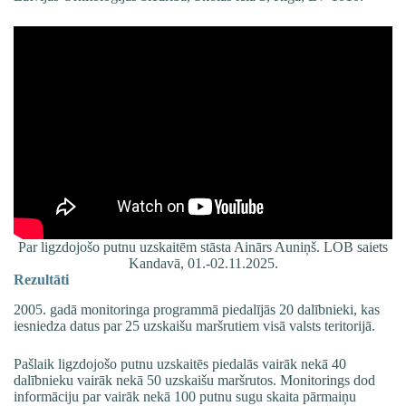
Par ligzdojošo putnu uzskaitēm stāsta Ainārs Auniņš. LOB saiets
Kandavā, 01.-02.11.2025.
Rezultāti
2005. gadā monitoringa programmā piedalījās 20 dalībnieki, kas
iesniedza datus par 25 uzskaišu maršrutiem visā valsts teritorijā.
Pašlaik ligzdojošo putnu uzskaitēs piedalās vairāk nekā 40
dalībnieku vairāk nekā 50 uzskaišu maršrutos. Monitorings dod
informāciju par vairāk nekā 100 putnu sugu skaita pārmaiņu