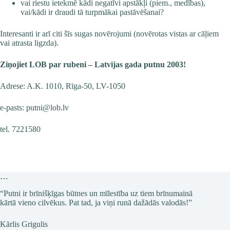
vai riestu ietekmē kādi negatīvi apstākļi (piem., medības),
vai/kādi ir draudi tā turpmākai pastāvēšanai?
Interesanti ir arī citi šīs sugas novērojumi (novērotas vistas ar cāļiem
vai atrasta ligzda).
Ziņojiet LOB par rubeni – Latvijas gada putnu 2003!
Adrese: A.K. 1010, Rīga-50, LV-1050
e-pasts:
putni@lob.lv
tel. 7221580
…
“Putni ir brīnišķīgas būtnes un mīlestība uz tiem brīnumainā
kārtā vieno cilvēkus. Pat tad, ja viņi runā dažādās valodās!”
Kārlis Grigulis