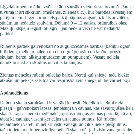
Ligzdai rubeņu mātīte izvēlas kādu sausāku vietu riesta tuvumā. Parasti
tuvumā ir arī sīkkrūmi (mellenes, zilenes u.c.), kur baroties izvestajiem
perējumiem. Ligzda ir neliels padziļinājums augsnē, izklāts ar zālēm,
sūnām un nedaudz spalvām. Dējumā 9 – 12 gaišas, brūnraibas olas.
Mazuļi lidspēju iegūst ļoti agri – jau nedēļu veci tie var nedaudz
palidot.
Rubenis pārtiek galvenokārt no augu izcelsmes barības (kadiķu ogām,
brūkleņu, melleņu, zileņu un citu ogulāju ogām un lapām, priežu
skujām, bērzu, alkšņu spurdzēm un pumpuriem). Vasarā nelielā
daudzumā ēd arī skudras un citus kukaiņus.
Ziemas mēnešos rubeņi pulcējas baros. Nereti guļ sniegā, taču biežie
atkušņi un pēkšņs sals tos var iesprostot zem sniega un tie var iet bojā.
Apdraudējums
Rubeņu skaita sarukšanai ir vairāki iemesli. Noteiktu ietekmi rada
plēsēji – galvenokārt lapsas, jenotsuņi un caunas, kas savairojušies lielā
skaitā. Lapsas nereti medī nakšņojošus rubeņus ziemas periodā, kā arī,
tāpat kā caunas, vasarā ķer cāļus un jaunos putnus. Kā rubeņa
ienaidnieku varētu minēt arī vistu vanagu un citus lielos plēšputnus,
taču to ietekme ir nenozīmīga nelielā skaita dēļ (arī vistu vanagu skaits