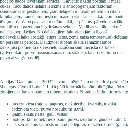
pēdējos gados ievērojami sarucis). Galvenie ligzdu postītāji ir meža
cūkas. Taču daudz lielāka ietekme ir antropogēnajam faktoram –
saindēšanās ar pesticīdiem, granulētajiem minerālmēsliem un citām
ķimikālijām, traucējumi riesta un mazuļu vadāšanas laikā. Dominanto
tēviņu nošaušana pavasara medību laikā, iespējams, pārveido sociālo
struktūru un pazemina ligzdošanas sekmes. Medības vairāk ietekmē
nelielas populācijas. No dabiskajiem faktoriem jāmin ilgstoši
nelabvēlīgi laika apstākļi (stiprs lietus, zema gaisa temperatūra) dēšanas
un perēšanas periodā. Daudzviet rubeņu skaita samazināšanos
izraisījusi piemērotu dzīvesvietu izzušana saimnieciskā darbības
(galvenokārt, purvu nosusināšanas un izstrādes), kā arī izcirtumu un
pļavu aizaugšanas dēļ.
Akcijas “Gada putns – 2003” ietvaros mēģināsim noskaidrot pašreizējo
šīs sugas stāvokli Latvijā. Lai iegūtā informācija būtu pilnīgāka, lūdzu,
ziņojiet par Jums zināmiem rubeņu riestiem. Norādiet šādu informāciju:
precīza vieta (rajons, pagasts, mežniecība, kvartāls, tuvākā
apdzīvotā vieta, purva nosaukums u.tml.);
īpatņu skaits riestā (gaiļi, vistas);
biotops, kur notiek riests (sūnu purvs, izcirtums, ganības u.tml.);
cik sen zināms šis riests un kad pēdējoreiz redzēti/dzirdēti (gads);