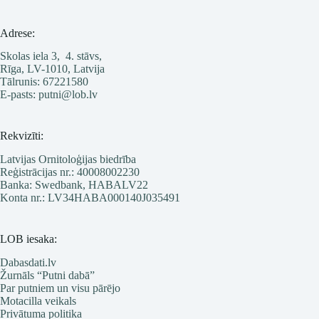
Adrese:
Skolas iela 3, 4. stāvs,
Rīga, LV-1010, Latvija
Tālrunis: 67221580
E-pasts: putni@lob.lv
Rekvizīti:
Latvijas Ornitoloģijas biedrība
Reģistrācijas nr.: 40008002230
Banka: Swedbank, HABALV22
Konta nr.: LV34HABA000140J035491
LOB iesaka:
Dabasdati.lv
Žurnāls “Putni dabā”
Par putniem un visu pārējo
Motacilla veikals
Privātuma politika