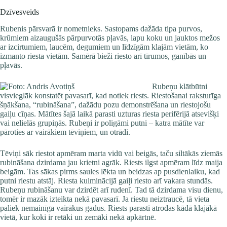
Dzīvesveids
Rubenis pārsvarā ir nometnieks. Sastopams dažāda tipa purvos,
krūmiem aizaugušās pārpurvotās pļavās, lapu koku un jauktos mežos
ar izcirtumiem, laucēm, degumiem un līdzīgām klajām vietām, ko
izmanto riesta vietām. Samērā bieži riesto arī tīrumos, ganībās un
pļavās.
Rubeņu klātbūtni
visvieglāk konstatēt pavasarī, kad notiek riests. Riestošanai raksturīga
šņākšana, “rubināšana”, dažādu pozu demonstrēšana un riestojošu
gaiļu cīņas. Mātītes šajā laikā parasti uzturas riesta perifērijā atsevišķi
vai nelielās grupiņās. Rubeņi ir poligāmi putni – katra mātīte var
pāroties ar vairākiem tēviņiem, un otrādi.
Tēviņi sāk riestot apmēram marta vidū vai beigās, taču siltākās ziemās
rubināšana dzirdama jau krietni agrāk. Riests ilgst apmēram līdz maija
beigām. Tas sākas pirms saules lēkta un beidzas ap pusdienlaiku, kad
putni riestu atstāj. Riesta kulminācijā gaiļi riesto arī vakara stundās.
Rubeņu rubināšanu var dzirdēt arī rudenī. Tad tā dzirdama visu dienu,
tomēr ir mazāk izteikta nekā pavasarī. Ja riestu neiztraucē, tā vieta
paliek nemainīga vairākus gadus. Riests parasti atrodas kādā klajākā
vietā, kur koki ir retāki un zemāki nekā apkārtnē.