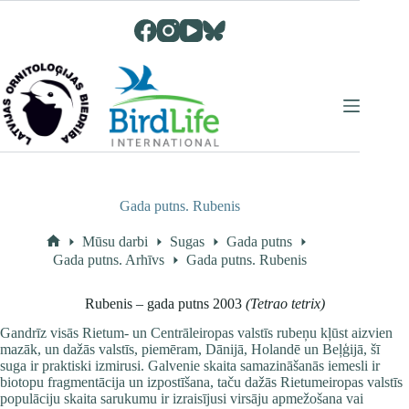
Skip
to
content
Gada putns. Rubenis
Mūsu darbi
Sugas
Gada putns
Home
Gada putns. Arhīvs
Gada putns. Rubenis
Rubenis – gada putns 2003
(Tetrao tetrix)
Gandrīz visās Rietum- un Centrāleiropas valstīs rubeņu kļūst aizvien
mazāk, un dažās valstīs, piemēram, Dānijā, Holandē un Beļģijā, šī
suga ir praktiski izmirusi. Galvenie skaita samazināšanās iemesli ir
biotopu fragmentācija un izpostīšana, taču dažās Rietumeiropas valstīs
populāciju skaita sarukumu ir izraisījusi virsāju apmežošana vai