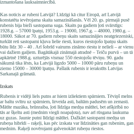
izmantošana lauksaimniecībā.
Kas noticis ar rubeni Latvijā? Līdzīgi kā citur Eiropā, arī Latvijā
konstatēta ievērojama skaita samazināšanās. Vēl 20. gs. pirmajā pusē
rubenis bija bieži sastopama suga. Skaits pa gadiem ļoti svārstīgs:
1928.g. – 57000 īpatņi, 1953.g. – 19000, 1967.g. – 48000, 1980.g. –
18000. Sākot ar 70. gadiem rubeņu skaits samazinājies neatgriezeniski,
turklāt reti sastopami kļuva lielie riesti, kuros riestojošo īpatņu skaits
būtu līdz 30 – 40 . Arī šobrīd vairums zināmo riestu ir nelieli – ar vienu
vai dažiem gaiļiem. Bagātākajā zināmajā atradnē – Teiču purvā – un tā
apkārtnē 1988.g. uzturējās vismaz 550 riestojošu tēviņu. 90. gadu
sākumā tika lēsts, ka Latvijā ligzdo 5000 – 10000 pāru rubeņu un
ziemo 15000 – 30000 īpatņu. Pašlaik rubenis ir ierakstīts Latvijas
Sarkanajā grāmatā.
Izskats
Rubenis ir vidēji liels putns ar īsiem izliektiem spārniem. Tēviņš melns
ar baltu svītru uz spārniem, lirveida asti, baltām padusēm un zemasti.
Mātīte mazāka, brūnraiba, ļoti līdzīga medņa mātītei, bet atšķirībā no
tās ar šķeltu asti (mednim viegli noapaļota), nav arī rūsgana laukuma
uz guzas. Jaunie putni līdzīgi mātītei. Dažkārt sastopami medņa un
rubeņa hibrīdi – raķeļi, kas pēc izskata var līdzināties gan rubenim, gan
mednim. Raķeļi novērojami galvenokārt rubeņu riestos.